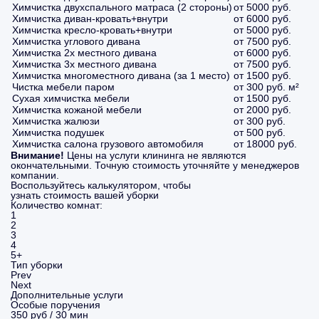
Химчистка двухспального матраса (2 стороны)
от 5000 руб.
Химчистка диван-кровать+внутри
от 6000 руб.
Химчистка кресло-кровать+внутри
от 5000 руб.
Химчистка углового дивана
от 7500 руб.
Химчистка 2х местного дивана
от 6000 руб.
Химчистка 3х местного дивана
от 7500 руб.
Химчистка многоместного дивана (за 1 место)
от 1500 руб.
Чистка мебели паром
от 300 руб. м²
Сухая химчистка мебели
от 1500 руб.
Химчистка кожаной мебели
от 2000 руб.
Химчистка жалюзи
от 300 руб.
Химчистка подушек
от 500 руб.
Химчистка салона грузового автомобиля
от 18000 руб.
Внимание!
Цены на услуги клининга не являются
окончательными. Точную стоимость уточняйте у менеджеров
компании.
Воспользуйтесь калькулятором, чтобы
узнать стоимость вашей уборки
Количество комнат:
1
2
3
4
5+
Тип уборки
Prev
Next
Дополнительные услуги
Особые поручения
350 руб / 30 мин