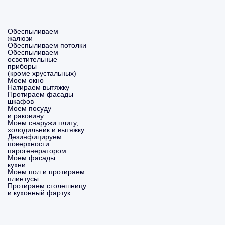
Обеспыливаем
жалюзи
Обеспыливаем потолки
Обеспыливаем
осветительные
приборы
(кроме хрустальных)
Моем окно
Натираем вытяжку
Протираем фасады
шкафов
Моем посуду
и раковину
Моем снаружи плиту,
холодильник и вытяжку
Дезинфицируем
поверхности
парогенератором
Моем фасады
кухни
Моем пол и протираем
плинтусы
Протираем столешницу
и кухонный фартук