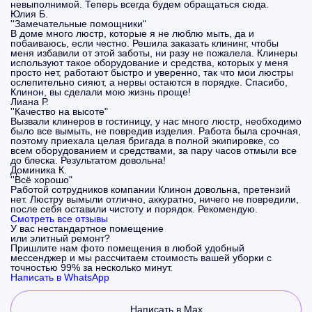
невыполнимой. Теперь всегда будем обращаться сюда.
Юлия Б.
''Замечательные помощники"
В доме много люстр, которые я не люблю мыть, да и
побаиваюсь, если честно. Решила заказать клининг, чтобы
меня избавили от этой заботы, ни разу не пожалела. Клинеры
используют такое оборудование и средства, которых у меня
просто нет, работают быстро и уверенно, так что мои люстры
ослепительно сияют, а нервы остаются в порядке. Спасибо,
Клинон, вы сделали мою жизнь проще!
Лиана Р.
''Качество на высоте"
Вызвали клинеров в гостиницу, у нас много люстр, необходимо
было все вымыть, не повредив изделия. Работа была срочная,
поэтому приехала целая бригада в полной экипировке, со
всем оборудованием и средствами, за пару часов отмыли все
до блеска. Результатом довольна!
Доминика К.
''Всё хорошо"
Работой сотрудников компании Клинон довольна, претензий
нет. Люстру вымыли отлично, аккуратно, ничего не повредили,
после себя оставили чистоту и порядок. Рекомендую.
Смотреть все отзывы
У вас нестандартное помещение
или элитный ремонт?
Пришлите нам фото помещения в любой удобный
мессенджер и мы рассчитаем стоимость вашей уборки с
точностью 99% за несколько минут.
Написать в WhatsApp
Написать в Max