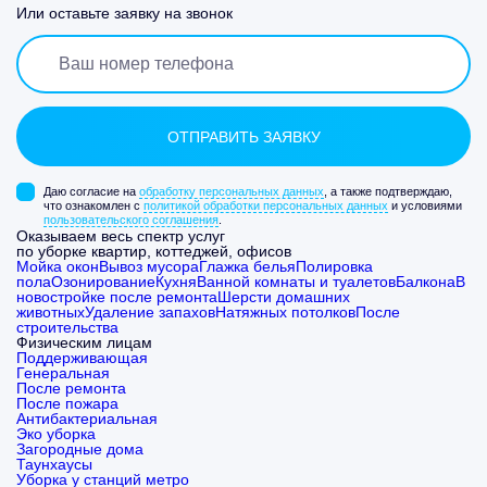
Или оставьте заявку на звонок
Даю согласие на
обработку персональных данных
, а также подтверждаю,
что ознакомлен с
политикой обработки персональных данных
и условиями
пользовательского соглашения
.
Оказываем весь спектр услуг
по уборке квартир, коттеджей, офисов
Мойка окон
Вывоз мусора
Глажка белья
Полировка
пола
Озонирование
Кухня
Ванной комнаты и туалетов
Балкона
В
новостройке после ремонта
Шерсти домашних
животных
Удаление запахов
Натяжных потолков
После
строительства
Физическим лицам
Поддерживающая
Генеральная
После ремонта
После пожара
Антибактериальная
Эко уборка
Загородные дома
Таунхаусы
Уборка у станций метро