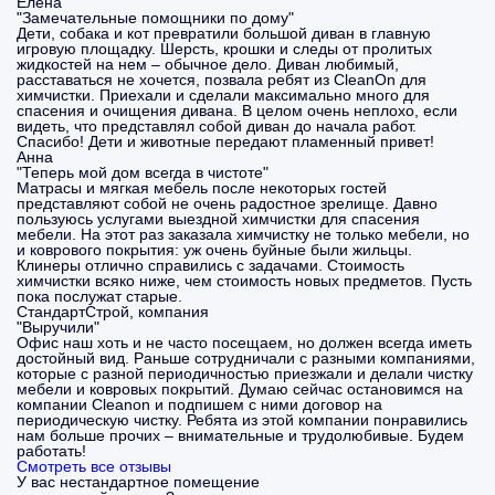
Елена
"Замечательные помощники по дому"
Дети, собака и кот превратили большой диван в главную
игровую площадку. Шерсть, крошки и следы от пролитых
жидкостей на нем – обычное дело. Диван любимый,
расставаться не хочется, позвала ребят из CleanOn для
химчистки. Приехали и сделали максимально много для
спасения и очищения дивана. В целом очень неплохо, если
видеть, что представлял собой диван до начала работ.
Спасибо! Дети и животные передают пламенный привет!
Анна
"Теперь мой дом всегда в чистоте"
Матрасы и мягкая мебель после некоторых гостей
представляют собой не очень радостное зрелище. Давно
пользуюсь услугами выездной химчистки для спасения
мебели. На этот раз заказала химчистку не только мебели, но
и коврового покрытия: уж очень буйные были жильцы.
Клинеры отлично справились с задачами. Стоимость
химчистки всяко ниже, чем стоимость новых предметов. Пусть
пока послужат старые.
СтандартСтрой, компания
"Выручили"
Офис наш хоть и не часто посещаем, но должен всегда иметь
достойный вид. Раньше сотрудничали с разными компаниями,
которые с разной периодичностью приезжали и делали чистку
мебели и ковровых покрытий. Думаю сейчас остановимся на
компании Cleanon и подпишем с ними договор на
периодическую чистку. Ребята из этой компании понравились
нам больше прочих – внимательные и трудолюбивые. Будем
работать!
Смотреть все отзывы
У вас нестандартное помещение