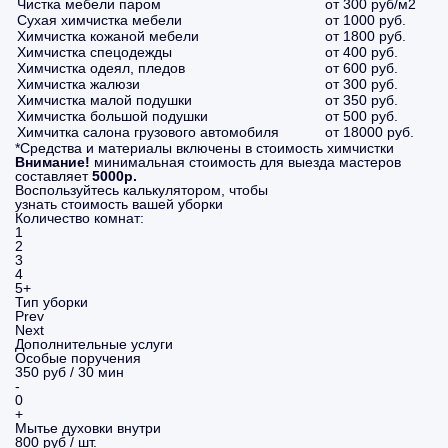
Чистка мебели паром
от 300 руб/м2
Сухая химчистка мебели
от 1000 руб.
Химчистка кожаной мебели
от 1800 руб.
Химчистка спецодежды
от 400 руб.
Химчистка одеял, пледов
от 600 руб.
Химчистка жалюзи
от 300 руб.
Химчистка малой подушки
от 350 руб.
Химчистка большой подушки
от 500 руб.
Химчитка салона грузового автомобиля
от 18000 руб.
*Средства и материалы включены в стоимость химчистки
Внимание!
минимальная стоимость для выезда мастеров
составляет
5000р.
Воспользуйтесь калькулятором, чтобы
узнать стоимость вашей уборки
Количество комнат:
1
2
3
4
5+
Тип уборки
Prev
Next
Дополнительные услуги
Особые поручения
350 руб / 30 мин
-
0
+
Мытье духовки внутри
800 руб / шт.