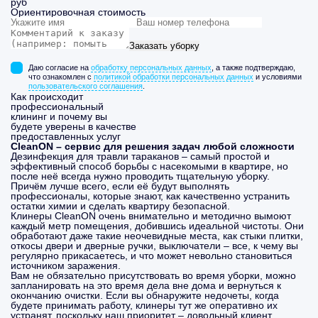
руб
Ориентировочная стоимость
Заказать уборку
Даю согласие на
обработку персональных данных
, а также подтверждаю,
что ознакомлен с
политикой обработки персональных данных
и условиями
пользовательского соглашения
.
Как происходит
профессиональный
клининг и почему вы
будете уверены в качестве
предоставленных услуг
CleanON – сервис для решения задач любой сложности
Дезинфекция для травли тараканов – самый простой и
эффективный способ борьбы с насекомыми в квартире, но
после неё всегда нужно проводить тщательную уборку.
Причём лучше всего, если её будут выполнять
профессионалы, которые знают, как качественно устранить
остатки химии и сделать квартиру безопасной.
Клинеры CleanON очень внимательно и методично вымоют
каждый метр помещения, добившись идеальной чистоты. Они
обработают даже такие неочевидные места, как стыки плитки,
откосы двери и дверные ручки, выключатели – все, к чему вы
регулярно прикасаетесь, и что может невольно становиться
источником заражения.
Вам не обязательно присутствовать во время уборки, можно
запланировать на это время дела вне дома и вернуться к
окончанию очистки. Если вы обнаружите недочеты, когда
будете принимать работу, клинеры тут же оперативно их
устранят, поскольку наш приоритет – довольный клиент.