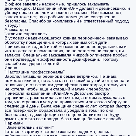
В офисе завелись насекомые, пришлось заказывать
дезинсекцию. В компании «КлинОн» делают и дезинсекцию, и
уборку после нее, чем и воспользовались. Насекомых нет,
запаха тоже нет, ну а рабочие помещения совершенно
безопасны. Спасибо за комплексный и ответственный подход
к труду!
Александра
''отлично справились"
В условиях надвигающегося ковида периодически заказываю
обработку помещений, в которых занимаются дети.
Приезжают из одной и той же компании по понедельникам и
что-то делают в помещениях, но не остается ни следов, ни
запахов. Специально заказывала микробиолгические пробы:
они подтвердили эффективность дезинфекции. Поэтому
спасибо за здоровых детей.
Илона
''Настоящие профессионалы"
Заболел младший ребенок в семье ветрянкой. Не знаю,
помогает или нет, но заказала на всякий случай и от гриппа, и
от ковида, и от ветрянки дезинфекцию квартиры, потому что
не хотела, чтобы еще и старший мальчик переболел.
Приехали из компании «КлинОн». Довольно быстро
управились, расплатилась по счетам, а потом задумалась о
том, что страшно к чему-то прикасаться и заказала уборку на
следующий день. Была женщина средних лет, которая быстро
все поверхности обработала и убедила в том, что они
безопасны, а дезинфекция все еще действительна. Буду
думать, что это все правда. А за помощь большое спасибо.
Нариман
''Замечательный клиниг"
Готовил квартиру к встрече жены из роддома, решил
действовать по максимуму, поэтому заказал и дезинфекцию, и