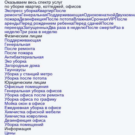
Оказываем весь спектр услуг
по уборке квартир, коттеджей, офисов
Экспресс уборка
Квартир
После
ремонта
Генеральная
Поддерживающая
Однокомнатной
Двухкомн
пожара
Дезинфекция
После потопа
Влажная
Cрочная
VIP
После
аренды
Перед рождением ребенка
Перед сдачей
После
переезда
Запущенных
Два раза в неделю
После смерти
Раз в
неделю
Три раза в неделю
Физическим лицам
Поддерживающая
Генеральная
После ремонта
После пожара
Антибактериальная
Эко уборка
Загородные дома
Таунхаусы
Уборка у станций метро
Уборка после потопа
Юридическим лицам
Офисные помещения
Генеральная уборка офисов
Уборка офиса после ремонта
Уборка офиса по графику
Мойка окон в офисе
Ежедневная уборка в офисе
Химчистка офисной мебели
Химчистка ковролина
Дезинфекция офиса
Уборка помещений
Информация
Цены