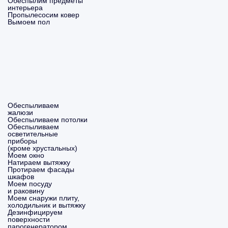
Обеспылим предметы
интерьера
Пропылесосим ковер
Вымоем пол
Обеспыливаем
жалюзи
Обеспыливаем потолки
Обеспыливаем
осветительные
приборы
(кроме хрустальных)
Моем окно
Натираем вытяжку
Протираем фасады
шкафов
Моем посуду
и раковину
Моем снаружи плиту,
холодильник и вытяжку
Дезинфицируем
поверхности
парогенератором