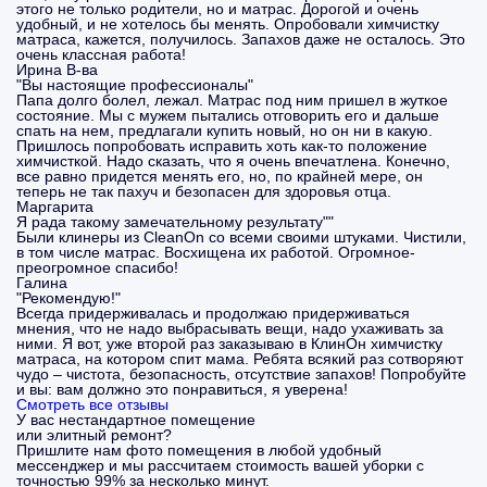
этого не только родители, но и матрас. Дорогой и очень
удобный, и не хотелось бы менять. Опробовали химчистку
матраса, кажется, получилось. Запахов даже не осталось. Это
очень классная работа!
Ирина В-ва
"Вы настоящие профессионалы"
Папа долго болел, лежал. Матрас под ним пришел в жуткое
состояние. Мы с мужем пытались отговорить его и дальше
спать на нем, предлагали купить новый, но он ни в какую.
Пришлось попробовать исправить хоть как-то положение
химчисткой. Надо сказать, что я очень впечатлена. Конечно,
все равно придется менять его, но, по крайней мере, он
теперь не так пахуч и безопасен для здоровья отца.
Маргарита
Я рада такому замечательному результату""
Были клинеры из CleanOn со всеми своими штуками. Чистили,
в том числе матрас. Восхищена их работой. Огромное-
преогромное спасибо!
Галина
"Рекомендую!"
Всегда придерживалась и продолжаю придерживаться
мнения, что не надо выбрасывать вещи, надо ухаживать за
ними. Я вот, уже второй раз заказываю в КлинОн химчистку
матраса, на котором спит мама. Ребята всякий раз сотворяют
чудо – чистота, безопасность, отсутствие запахов! Попробуйте
и вы: вам должно это понравиться, я уверена!
Смотреть все отзывы
У вас нестандартное помещение
или элитный ремонт?
Пришлите нам фото помещения в любой удобный
мессенджер и мы рассчитаем стоимость вашей уборки с
точностью 99% за несколько минут.