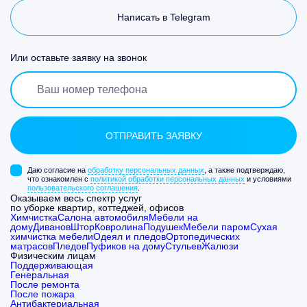
Написать в Telegram
Или оставьте заявку на звонок
Даю согласие на
обработку персональных данных
, а также подтверждаю,
что ознакомлен с
политикой обработки персональных данных
и условиями
пользовательского соглашения
.
Оказываем весь спектр услуг
по уборке квартир, коттеджей, офисов
Химчистка
Салона автомобиля
Мебели на
дому
Диванов
Штор
Ковролина
Подушек
Мебели паром
Сухая
химчистка мебели
Одеял и пледов
Ортопедических
матрасов
Пледов
Пуфиков на дому
Стульев
Жалюзи
Физическим лицам
Поддерживающая
Генеральная
После ремонта
После пожара
Антибактериальная