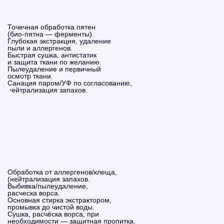
Точечная обработка пятен
(био-пятна — ферменты).
Глубокая экстракция, удаление
пыли и аллергенов.
Быстрая сушка, антистатик
и защита ткани по желанию.
Пылеудаление и первичный
осмотр ткани.
Санация паром/УФ по согласованию,
нейтрализация запахов.
Обработка от аллергенов/клеща,
(нейтрализация запахов.
Выбивка/пылеудаление,
расческа ворса.
Основная стирка экстрактором,
промывка до чистой воды.
Сушка, расчёска ворса, при
необходимости — защитная пропитка.