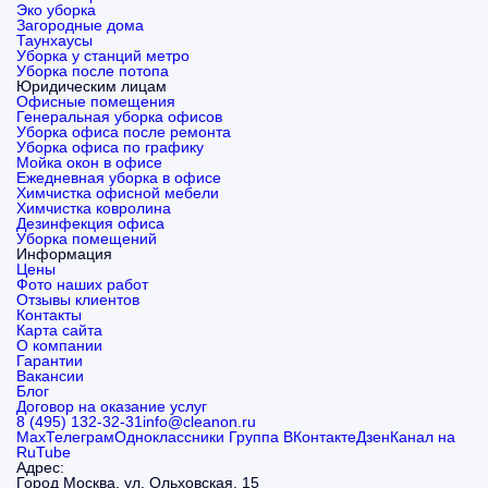
Эко уборка
Загородные дома
Таунхаусы
Уборка у станций метро
Уборка после потопа
Юридическим лицам
Офисные помещения
Генеральная уборка офисов
Уборка офиса после ремонта
Уборка офиса по графику
Мойка окон в офисе
Ежедневная уборка в офисе
Химчистка офисной мебели
Химчистка ковролина
Дезинфекция офиса
Уборка помещений
Информация
Цены
Фото наших работ
Отзывы клиентов
Контакты
Карта сайта
О компании
Гарантии
Вакансии
Блог
Договор на оказание услуг
8 (495) 132-32-31
info@cleanon.ru
Max
Телеграм
Одноклассники
Группа ВКонтакте
Дзен
Канал на
RuTube
Адрес:
Город Москва, ул. Ольховская, 15