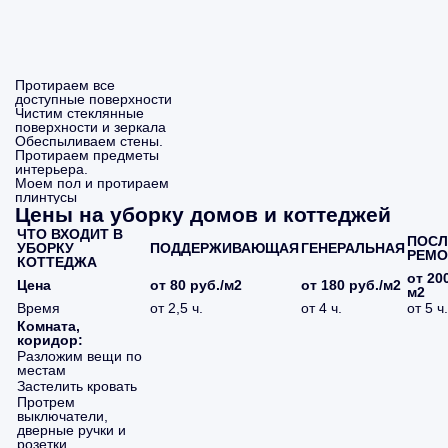
Протираем все
доступные поверхности
Чистим стеклянные
поверхности и зеркала
Обеспыливаем стены.
Протираем предметы
интерьера.
Моем пол и протираем
плинтусы
Цены на уборку домов и коттеджей
ЧТО ВХОДИТ В
ПОСЛ
УБОРКУ
ПОДДЕРЖИВАЮЩАЯ
ГЕНЕРАЛЬНАЯ
РЕМО
КОТТЕДЖА
от 200
Цена
от 80 руб./м2
от 180 руб./м2
м2
Время
от 2,5 ч.
от 4 ч.
от 5 ч.
Комната,
коридор:
Разложим вещи по
местам
Застелить кровать
Протрем
выключатели,
дверные ручки и
розетки