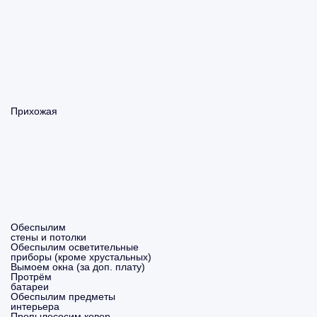
Прихожая
Обеспылим
стены и потолки
Обеспылим осветительные
приборы (кроме хрустальных)
Вымоем окна (за доп. плату)
Протрём
батареи
Обеспылим предметы
интерьера
Пропылесосим ковер