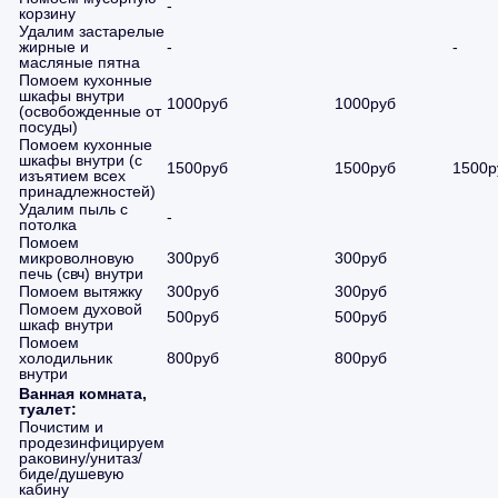
-
корзину
Удалим застарелые
жирные и
-
-
масляные пятна
Помоем кухонные
шкафы внутри
1000руб
1000руб
(освобожденные от
посуды)
Помоем кухонные
шкафы внутри (с
1500руб
1500руб
1500р
изъятием всех
принадлежностей)
Удалим пыль с
-
потолка
Помоем
микроволновую
300руб
300руб
печь (свч) внутри
Помоем вытяжку
300руб
300руб
Помоем духовой
500руб
500руб
шкаф внутри
Помоем
холодильник
800руб
800руб
внутри
Ванная комната,
туалет:
Почистим и
продезинфицируем
раковину/унитаз/
биде/душевую
кабину