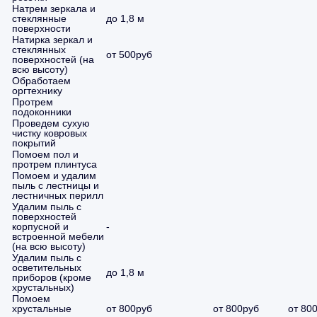
Натрем зеркала и
стеклянные
до 1,8 м
поверхности
Натирка зеркал и
стеклянных
от 500руб
поверхностей (на
всю высоту)
Обработаем
оргтехнику
Протрем
подоконники
Проведем сухую
чистку ковровых
покрытий
Помоем пол и
протрем плинтуса
Помоем и удалим
пыль с лестницы и
лестничных перилл
Удалим пыль с
поверхностей
корпусной и
-
встроенной мебели
(на всю высоту)
Удалим пыль с
осветительных
до 1,8 м
приборов (кроме
хрустальных)
Помоем
хрустальные
от 800руб
от 800руб
от 80