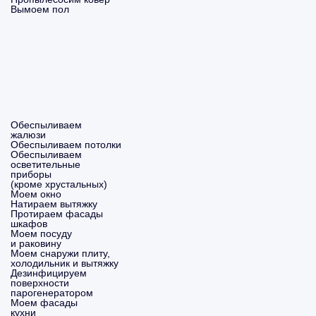
Вымоем пол
Обеспыливаем
жалюзи
Обеспыливаем потолки
Обеспыливаем
осветительные
приборы
(кроме хрустальных)
Моем окно
Натираем вытяжку
Протираем фасады
шкафов
Моем посуду
и раковину
Моем снаружи плиту,
холодильник и вытяжку
Дезинфицируем
поверхности
парогенератором
Моем фасады
кухни