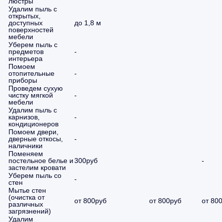
люстры
Удалим пыль с
открытых,
доступных
до 1,8 м
поверхностей
мебели
Уберем пыль с
предметов
-
интерьера
Помоем
отопительные
-
приборы
Проведем сухую
чистку мягкой
-
мебели
Удалим пыль с
карнизов,
-
кондиционеров
Помоем двери,
дверные откосы,
-
наличники
Поменяем
постельное белье и
300руб
-
застелим кровати
Уберем пыль со
-
стен
Мытье стен
(очистка от
от 800руб
от 800руб
от 80
различных
загрязнений)
Удалим