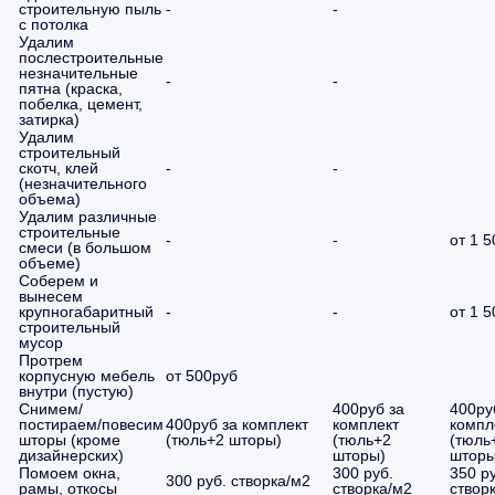
строительную пыль
-
-
с потолка
Удалим
послестроительные
незначительные
-
-
пятна (краска,
побелка, цемент,
затирка)
Удалим
строительный
скотч, клей
-
-
(незначительного
объема)
Удалим различные
строительные
-
-
от 1 
смеси (в большом
объеме)
Соберем и
вынесем
крупногабаритный
-
-
от 1 
строительный
мусор
Протрем
корпусную мебель
от 500руб
внутри (пустую)
Снимем/
400руб за
400ру
постираем/повесим
400руб за комплект
комплект
компл
шторы (кроме
(тюль+2 шторы)
(тюль+2
(тюль
дизайнерских)
шторы)
шторы
Помоем окна,
300 руб.
350 р
300 руб. створка/м2
рамы, откосы
створка/м2
створ