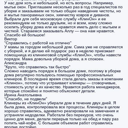
У нас дом хоть и небольшой, но есть вопросы. Например,
мытье окон. Приглашаем несколько раз в год специалистов по
уборке и заказываем не только общее наведение чистоты, но
и мытье панорамных окон, химчистку ковров и диванов.
Выбрали для себя московскую службу «КлинОн» и ее
рекомендуем не только друзьям, но и всем, кому сложно
осилить уборку дома или не нравится иметь дело с мытьем и
чисткой. Стараемся заказывать Аллу — она нам нравится.
Спасибо ей большое!
Виктор
"Справились с работой на отлично"
У мамы за городом небольшой дом. Сама уже не справляется
с уборкой, и я делаю ей подарок: раз в неделю приезжает
помощница из клининговой службы «КлинОн», чтобы навести
порядок. Мама довольна уборкой дома, а я спокоен.
Александра
"Круто, что справились так быстро"
Сложно наводить порядок в большом доме, поэтому в уборке
дома регулярно пользуюсь помощью профессиональных
клинеров. В последнее время стала делать заказы в компании
«Клинон», потому что устраивают клинеры — сговорчивые,
стоимость услуг и их качество. Нравится работа менеджеров,
которые спокойно и понятно объясняют детали.
Ирина Анатольевна
"Спасибо, не подвели"
Клинеры из «КлинОн» убирали дом в течение двух дней. Я
была дома, контролировала все процессы. Клинеры в целом
хорошо справились, адекватно реагировали на замечания и
устраняли недоделки. Работали без перекуров, что очень
ценно для меня, делали перерыв только на обед и пару раз
попить чай-кофе. С большим объемом работ справились
вполне достойно.