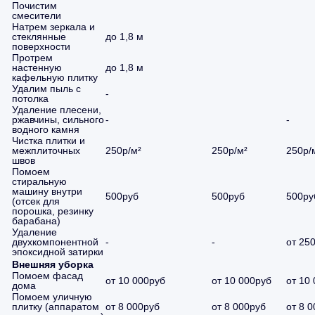
Почистим
смесители
Натрем зеркала и
стеклянные
до 1,8 м
поверхности
Протрем
настенную
до 1,8 м
кафельную плитку
Удалим пыль с
-
потолка
Удаление плесени,
ржавчины, сильного
-
-
водного камня
Чистка плитки и
межплиточных
250р/м²
250р/м²
250р/
швов
Помоем
стиральную
машину внутри
500руб
500руб
500ру
(отсек для
порошка, резинку
барабана)
Удаление
двухкомпонентной
-
-
от 25
эпоксидной затирки
Внешняя уборка
Помоем фасад
от 10 000руб
от 10 000руб
от 10
дома
Помоем уличную
плитку (аппаратом
от 8 000руб
от 8 000руб
от 8 