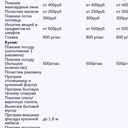
Помоем
от 400руб
от 400руб
от 40
мансардные окна
Почистим жалюзи
от 250руб
от 250руб
от 25
Помоем лоток
300руб
300руб
300ру
питомца
Изъятие вещей и
предметов из
от 500руб
от 500руб
от 50
шкафов
Глажка
800 р/час
800 р/час
800 р
Кухня:
Помоем посуду
(наполнение 1
раковина)
Помоем посуду
(большое
500р/час
500р/час
500р/
количество)
Почистим раковину
Протрем
столешницу и
кухонный фартук
Протрем бытовую
технику снаружи
Помоем плиту/
варочную панель
Вынесем бытовой
мусор
Протрем внешние
фасады кухонной
до 1,8 м
мебели
Помоем мусорную