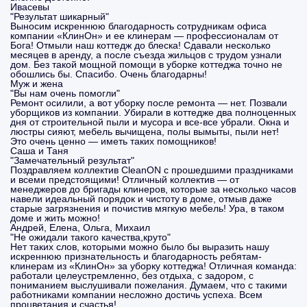
Ивасевы
"Результат шикарный"
Выносим искреннюю благодарность сотрудникам офиса
компании «КлинОн» и ее клинерам — профессионалам от
Бога! Отмыли наш коттедж до блеска! Сдавали несколько
месяцев в аренду, а после съезда жильцов с трудом узнали
дом. Без такой мощной помощи в уборке коттеджа точно не
обошлись бы. Спасибо. Очень благодарны!
Муж и жена
"Вы нам очень помогли"
Ремонт осилили, а вот уборку после ремонта — нет. Позвали
уборщиков из компании. Убирали в коттедже два полноценных
дня от строительной пыли и мусора и все-все убрали. Окна и
люстры сияют, мебель вычищена, полы вымыты, пыли нет!
Это очень ценно — иметь таких помощников!
Саша и Таня
"Замечательный результат"
Поздравляем коллектив CleanON c прошедшими праздниками
и всеми предстоящими! Отличный коллектив — от
менеджеров до бригады клинеров, которые за несколько часов
навели идеальный порядок и чистоту в доме, отмыв даже
старые загрязнения и почистив мягкую мебель! Ура, в таком
доме и жить можно!
Андрей, Елена, Ольга, Михаил
"Не ожидали такого качества,круто"
Нет таких слов, которыми можно было бы выразить нашу
искреннюю признательность и благодарность ребятам-
клинерам из «КлинОн» за уборку коттеджа! Отличная команда:
работали целеустремленно, без отдыха, с задором, с
пониманием выслушивали пожелания. Думаем, что с такими
работниками компании несложно достичь успеха. Всем
процветания и счастья!