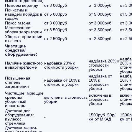
высокого давления)
Помоем веранду
от 3 000руб
от 3 000руб
от 3 
Почистим и
наведем порядок в
от 5 000руб
от 5 000руб
от 5 
гараже
Покос газона
от 3 000руб
от 3 000руб
от 3 
Межсезонная
от 3 500руб
от 3 500руб
от 3 
уборка территории
Уборка территории
от 2 500руб
от 2 500руб
от 2 
от снега
Чистящие
средства/
оборудование:
надба
надбавка 20% к
Наличие животного
надбавка 20% к
20% к
стоимости
в квартире/доме
стоимости уборки
стоим
уборки
уборк
надбавка от
надба
Повышенная
надбавка от 10% к
10% к
10% к
степень
стоимости уборки
стоимости
стоим
загрязнения
уборки
уборк
Чистящие, моющие
включены в
включ
средства
включены в стоимость
стоимость
стоим
уборочный
уборки
уборки
уборк
инвентарь
Доставка доп.
оборудования:
1500руб+50р/
1500р
-
пылесос,
км от МКАД
км от
стремянка
Доставка вышки-