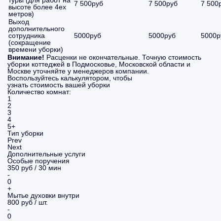
туры (для работ на
7 500руб
7 500руб
7 500
высоте более 4ех
метров)
Выход
дополнительного
сотрудника
5000руб
5000руб
5000р
(сокращение
времени уборки)
Внимание!
Расценки не окончательные. Точную стоимость
уборки коттеджей в Подмосковье, Московской области и
Москве уточняйте у менеджеров компании.
Воспользуйтесь калькулятором, чтобы
узнать стоимость вашей уборки
Количество комнат:
1
2
3
4
5+
Тип уборки
Prev
Next
Дополнительные услуги
Особые поручения
350 руб / 30 мин
-
0
+
Мытье духовки внутри
800 руб / шт.
-
0