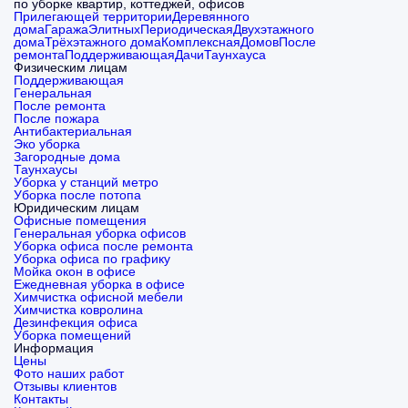
по уборке квартир, коттеджей, офисов
Прилегающей территории
Деревянного
дома
Гаража
Элитных
Периодическая
Двухэтажного
дома
Трёхэтажного дома
Комплексная
Домов
После
ремонта
Поддерживающая
Дачи
Таунхауса
Физическим лицам
Поддерживающая
Генеральная
После ремонта
После пожара
Антибактериальная
Эко уборка
Загородные дома
Таунхаусы
Уборка у станций метро
Уборка после потопа
Юридическим лицам
Офисные помещения
Генеральная уборка офисов
Уборка офиса после ремонта
Уборка офиса по графику
Мойка окон в офисе
Ежедневная уборка в офисе
Химчистка офисной мебели
Химчистка ковролина
Дезинфекция офиса
Уборка помещений
Информация
Цены
Фото наших работ
Отзывы клиентов
Контакты