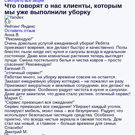
Смотреть все акции
Что говорят о нас клиенты, которым
мы уже выполнили уборку
5,0
Рейтинг Яндекс
Оставить отзыв
Анна В.
"Рекомендую!"
Очень довольна услугой ежедневной уборки! Ребята
приезжают вовремя, все делают быстро и качественно. Полы
блестят, пыли нигде нет, кухня и санузлы всегда в идеальном
состоянии. Даже мои комнатные растения теперь выглядят
лучше. Смена постельного белья и чистка ковров – просто
спасение! Рекомендую!
Евгений П.
"отличный сервис!"
Работаю много, на уборку времени совсем не остается.
Заказал ежедневную уборку коттеджа – не пожалел ни разу.
Приезжают аккуратные и вежливые сотрудники, все делают на
высшем уровне. Особенно радует чистота в кухне и санузлах.
Даже дети заметили, что дома стало уютнее. отличный сервис!
Мария С.
"Сервис превзошел все ожидания!"
Сервис превзошел все ожидания! Убирают каждый уголок,
полируют мебель, моют окна – все безупречно. Радует, что
используют безопасные чистящие средства. Особенно
приятно, что всегда чистые зеркала и свежая постель. Дом
стал как новый, а главное – больше времени для семьи.
Спасибо!
Дмитрий М.