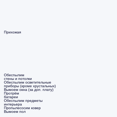
Прихожая
Обеспылим
стены и потолки
Обеспылим осветительные
приборы (кроме хрустальных)
Вымоем окна (за доп. плату)
Протрём
батареи
Обеспылим предметы
интерьера
Пропылесосим ковер
Вымоем пол