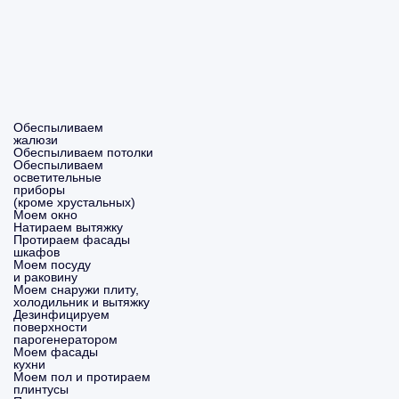
Обеспыливаем
жалюзи
Обеспыливаем потолки
Обеспыливаем
осветительные
приборы
(кроме хрустальных)
Моем окно
Натираем вытяжку
Протираем фасады
шкафов
Моем посуду
и раковину
Моем снаружи плиту,
холодильник и вытяжку
Дезинфицируем
поверхности
парогенератором
Моем фасады
кухни
Моем пол и протираем
плинтусы