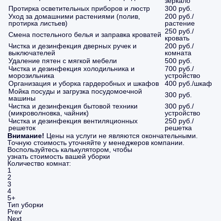
зеркало
Протирка осветительных приборов и люстр
300 руб.
Уход за домашними растениями (полив,
200 руб./
протирка листьев)
растение
250 руб./
Смена постельного белья и заправка кроватей
кровать
Чистка и дезинфекция дверных ручек и
200 руб./
выключателей
комната
Удаление пятен с мягкой мебели
500 руб.
Чистка и дезинфекция холодильника и
700 руб./
морозильника
устройство
Организация и уборка гардеробных и шкафов
400 руб./шкаф
Мойка посуды и загрузка посудомоечной
300 руб.
машины
Чистка и дезинфекция бытовой техники
300 руб./
(микроволновка, чайник)
устройство
Чистка и дезинфекция вентиляционных
250 руб./
решеток
решетка
Внимание!
Цены на услуги не являются окончательными.
Точную стоимость уточняйте у менеджеров компании.
Воспользуйтесь калькулятором, чтобы
узнать стоимость вашей уборки
Количество комнат:
1
2
3
4
5+
Тип уборки
Prev
Next