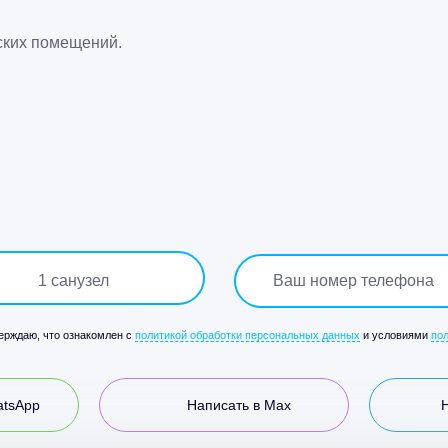
ских помещений.
1
санузел
верждаю, что ознакомлен с
политикой обработки персональных данных
и условиями
по
atsApp
Написать в Max