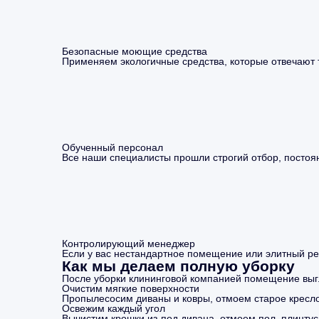
Безопасные моющие средства
Применяем экологичные средства, которые отвечают
Обученный персонал
Все наши специалисты прошли строгий отбор, посто
Контролирующий менеджер
Если у вас нестандартное помещение или элитный ре
Как мы делаем полную уборку
После уборки клининговой компанией помещение выгля
Очистим мягкие поверхности
Пропылесосим диваны и ковры, отмоем старое кресл
Освежим каждый угол
Вычистим крошки из-под дивана, отмоем пол, плинтус