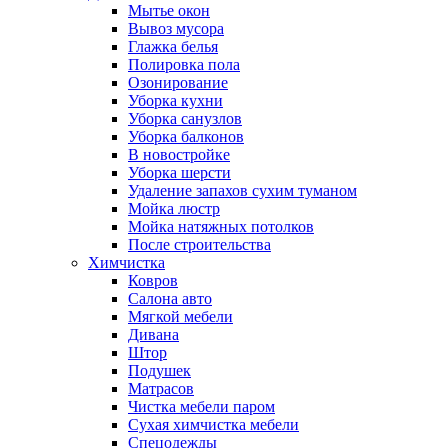
Мытье окон
Вывоз мусора
Глажка белья
Полировка пола
Озонирование
Уборка кухни
Уборка санузлов
Уборка балконов
В новостройке
Уборка шерсти
Удаление запахов сухим туманом
Мойка люстр
Мойка натяжных потолков
После строительства
Химчистка
Ковров
Салона авто
Мягкой мебели
Дивана
Штор
Подушек
Матрасов
Чистка мебели паром
Сухая химчистка мебели
Спецодежды