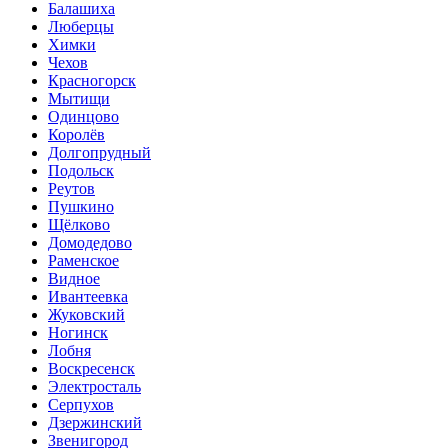
Балашиха
Люберцы
Химки
Чехов
Красногорск
Мытищи
Одинцово
Королёв
Долгопрудный
Подольск
Реутов
Пушкино
Щёлково
Домодедово
Раменское
Видное
Ивантеевка
Жуковский
Ногинск
Лобня
Воскресенск
Электросталь
Серпухов
Дзержинский
Звенигород