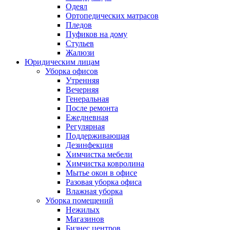
Одеял
Ортопедических матрасов
Пледов
Пуфиков на дому
Стульев
Жалюзи
Юридическим лицам
Уборка офисов
Утренняя
Вечерняя
Генеральная
После ремонта
Ежедневная
Регулярная
Поддерживающая
Дезинфекция
Химчистка мебели
Химчистка ковролина
Мытье окон в офисе
Разовая уборка офиса
Влажная уборка
Уборка помещений
Нежилых
Магазинов
Бизнес центров