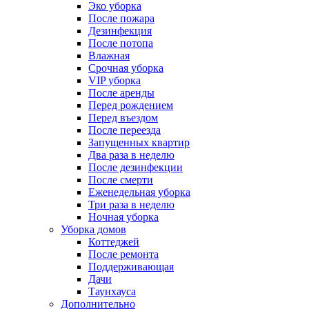
Эко уборка
После пожара
Дезинфекция
После потопа
Влажная
Срочная уборка
VIP уборка
После аренды
Перед рождением
Перед въездом
После переезда
Запущенных квартир
Два раза в неделю
После дезинфекции
После смерти
Еженедельная уборка
Три раза в неделю
Ночная уборка
Уборка домов
Коттеджей
После ремонта
Поддерживающая
Дачи
Таунхауса
Дополнительно