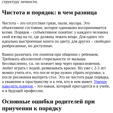
структуру личности.
Чистота и порядок: в чем разница
Чистота – это отсутствие грязи, пыли, мусора. Это
объективное состояние, которое одинаково воспринимается
всеми. Порядок – субъективное понятие: у каждого человека
свой взгляд на то, где должны лежать вещи. Для одних это
идеально выстроенные книги по цвету, для других – свободно
разбросанные, но доступные.
Важно различать эти понятия при общении с ребенком.
Требовать абсолютной стерильности от малыша
бессмысленно, т.к. он познает мир через прикосновения,
любит играть с водой, размазывать краски. Но уже с 2-3 лет
можно учить его, что после игры нужно убрать игрушки, а
после рисования вытереть стол. Это не чистота ради порядка,
а уважение к пространству и к тем, кто в нем живет.
Умение
наводить порядок
– это навык, который пригодится и в учебе,
и в будущей профессии.
Основные ошибки родителей при
приучении к порядку