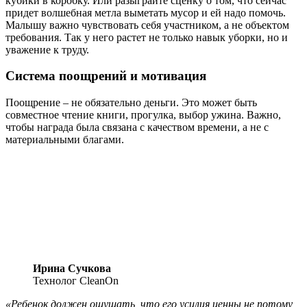
кубики в коробку. Или разыграйте сценку о том, что сейчас
придет волшебная метла выметать мусор и ей надо помочь.
Малышу важно чувствовать себя участником, а не объектом
требования. Так у него растет не только навык уборки, но и
уважение к труду.
Система поощрений и мотивация
Поощрение – не обязательно деньги. Это может быть
совместное чтение книги, прогулка, выбор ужина. Важно,
чтобы награда была связана с качеством времени, а не с
материальными благами.
Ирина Сучкова
Технолог CleanOn
«Ребенок должен ощущать, что его усилия ценны не потому,