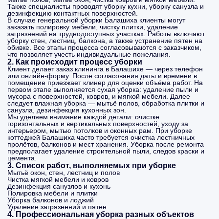
Также специалисты проводят уборку кухни, уборку санузла и
дезинфекцию контактных поверхностей.
В случае генеральной уборки Балашиха клиенты могут
заказать полировку мебели, чистку плитки, удаление
загрязнений на труднодоступных участках. Работы включают
уборку стен, лестниц, балкона, а также устранение пятен на
обивке. Все этапы процесса согласовываются с заказчиком,
что позволяет учесть индивидуальные пожелания.
2. Как происходит процесс уборки
Клиент делает заказ клининга в Балашихе — через телефон
или онлайн‑форму. После согласования даты и времени в
помещение приезжает клинер для оценки объёма работ. На
первом этапе выполняется сухая уборка: удаление пыли и
мусора с поверхностей, ковров, и мягкой мебели. Далее
следует влажная уборка — мытьё полов, обработка плитки и
санузла, дезинфекция кухонных зон.
Мы уделяем внимание каждой детали: очистке
горизонтальных и вертикальных поверхностей, уходу за
интерьером, мытью потолков и оконных рам. При уборке
коттеджей Балашиха часто требуется очистка лестничных
пролётов, балконов и мест хранения. Уборка после ремонта
предполагает удаление строительной пыли, следов краски и
цемента.
3. Список работ, выполняемых при уборке
Мытьё окон, стен, лестниц и полов
Чистка мягкой мебели и ковров
Дезинфекция санузлов и кухонь
Полировка мебели и плитки
Уборка балконов и лоджий
Удаление загрязнений и пятен
4. Профессиональная уборка разных объектов