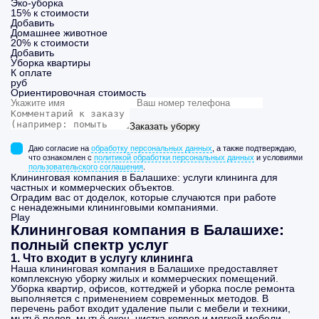
Эко-уборка
15% к стоимости
Добавить
Домашнее животное
20% к стоимости
Добавить
Уборка
квартиры
К оплате
руб
Ориентировочная стоимость
Заказать уборку
Даю согласие на
обработку персональных данных
, а также подтверждаю,
что ознакомлен с
политикой обработки персональных данных
и условиями
пользовательского соглашения
.
Клининговая компания в Балашихе: услуги клининга для
частных и коммерческих объектов.
Оградим вас от доделок, которые случаются при работе
с ненадежными клининговыми компаниями.
Play
Клининговая компания в Балашихе:
полный спектр услуг
1. Что входит в услугу клининга
Наша клининговая компания в Балашихе предоставляет
комплексную уборку жилых и коммерческих помещений.
Уборка квартир, офисов, коттеджей и уборка после ремонта
выполняется с применением современных методов. В
перечень работ входит удаление пыли с мебели и техники,
мытьё полов, мытьё окон, чистка ковров и мягкой мебели.