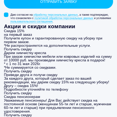
Даю согласие на
обработку персональных данных
, а также подтверждаю,
что ознакомлен с
политикой обработки персональных данных
и условиями
пользовательского соглашения
.
Акции и скидки компании
Скидка 15%
на первый заказ
Получите купон и гарантированную скидку на уборку при
первом заказе.
*Не распространяется на дополнительные услуги.
Получить скидку
Дарим химчистку кресла
При заказе химчистки мебели или ковровых изделий на сумму
от 10000 руб. мы произведем химчистку кресла в подарок!
* с 1 по 31 мая 2026г.
*Не суммируется со скидками.
Получить скидку
Приведи друга и получи скидку
За каждого друга, который сделает заказ по вашей
рекомендации, мы дарим скидку 15% на следующую уборку!
Другу – скидка 15%!
Подробности уточняйте по телефону
Получить скидку
Скидка пенсионерам
Уважаемые пенсионеры! Для Вас действует скидка на
постоянной основе (женщинам 55-ти лет и старше, мужчинам
60-ти лет и старше) при предъявлении пенсионного
удостоверения.
Получить скидку