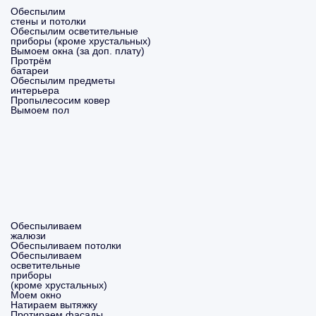
Обеспылим
стены и потолки
Обеспылим осветительные
приборы (кроме хрустальных)
Вымоем окна (за доп. плату)
Протрём
батареи
Обеспылим предметы
интерьера
Пропылесосим ковер
Вымоем пол
Обеспыливаем
жалюзи
Обеспыливаем потолки
Обеспыливаем
осветительные
приборы
(кроме хрустальных)
Моем окно
Натираем вытяжку
Протираем фасады