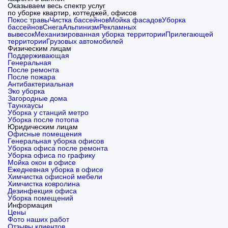
Оказываем весь спектр услуг
по уборке квартир, коттеджей, офисов
Покос травы
Чистка бассейнов
Мойка фасадов
Уборка
бассейнов
Снега
Альпинизм
Рекламных
вывесок
Механизированная уборка территории
Прилегающей
территории
Грузовых автомобилей
Физическим лицам
Поддерживающая
Генеральная
После ремонта
После пожара
Антибактериальная
Эко уборка
Загородные дома
Таунхаусы
Уборка у станций метро
Уборка после потопа
Юридическим лицам
Офисные помещения
Генеральная уборка офисов
Уборка офиса после ремонта
Уборка офиса по графику
Мойка окон в офисе
Ежедневная уборка в офисе
Химчистка офисной мебели
Химчистка ковролина
Дезинфекция офиса
Уборка помещений
Информация
Цены
Фото наших работ
Отзывы клиентов