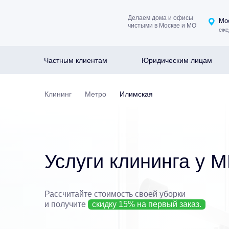
Делаем дома и офисы
Мос
чистыми в Москве и МО
еже
Частным клиентам
Юридическим лицам
Клининг
Метро
Илимская
Услуги клининга у 
Рассчитайте стоимость своей уборки
и получите
скидку 15% на первый заказ.