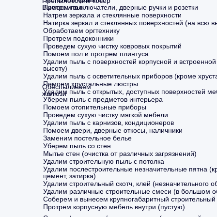
Пропылесосим ковер
Вымоем пол
Протрем выключатели, дверные ручки и розетки
Натрем зеркала и стеклянные поверхности
Натирка зеркал и стеклянных поверхностей (на всю в
Обработаем оргтехнику
Протрем подоконники
Проведем сухую чистку ковровых покрытий
Помоем пол и протрем плинтуса
Удалим пыль с поверхностей корпусной и встроенной
высоту)
Удалим пыль с осветительных приборов (кроме хруст
Помоем хрустальные люстры
Обеспыливаем
Удалим пыль с открытых, доступных поверхностей м
жалюзи
Уберем пыль с предметов интерьера
Обеспыливаем потолки
Обеспыливаем
Помоем отопительные приборы
осветительные
Проведем сухую чистку мягкой мебели
приборы
Удалим пыль с карнизов, кондиционеров
(кроме хрустальных)
Помоем двери, дверные откосы, наличники
Моем окно
Заменим постельное белье
Натираем вытяжку
Уберем пыль со стен
Протираем фасады
Мытье стен (очистка от различных загрязнений)
шкафов
Моем посуду
Удалим строительную пыль с потолка
и раковину
Удалим послестроительные незначительные пятна (кр
Моем снаружи плиту,
цемент, затирка)
холодильник и вытяжку
Удалим строительный скотч, клей (незначительного о
Дезинфицируем
Удалим различные строительные смеси (в большом 
поверхности
Соберем и вынесем крупногабаритный строительный
парогенератором
Протрем корпусную мебель внутри (пустую)
Моем фасады
кухни