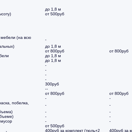
до 1,8 м
ысоту)
от 500руб
 мебели (на всю
-
альных)
до 1,8 м
от 800руб
от 800руб
ебели
до 1,8 м
до 1,8 м
-
-
-
-
300руб
--
от 800руб
от 800руб
-
-
аска, побелка,
-
-
бъема)
-
-
объеме)
-
-
 мусор
-
-
от 500руб
400руб за комплект (тюль+2
400руб за 