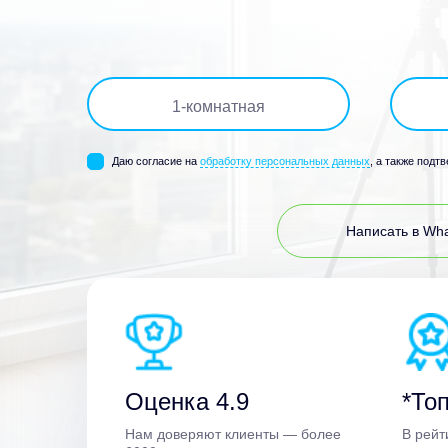
1
-комнатная
Даю согласие на
обработку персональных данных
, а также подт
Написать в Wh
Оценка 4.9
*Топ
Нам доверяют клиенты — более
В рейт