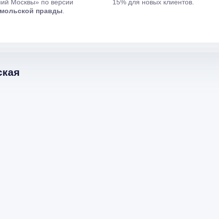
ий Москвы» по версии
15% для новых клиентов.
мольской правды
.
ская