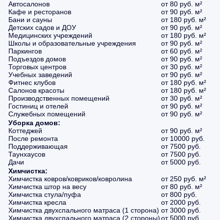
Автосалонов
от 80 руб. м²
Кафе и ресторанов
от 90 руб. м²
Бани и сауны
от 180 руб. м²
Детских садов и ДОУ
от 90 руб. м²
Медицинских учреждений
от 180 руб. м²
Школы и образовательные учреждения
от 90 руб. м²
Паркингов
от 60 руб. м²
Подъездов домов
от 90 руб. м²
Торговых центров
от 30 руб. м²
Учебных заведений
от 90 руб. м²
Фитнес клубов
от 180 руб. м²
Салонов красоты
от 180 руб. м²
Производственных помещений
от 30 руб. м²
Гостиниц и отелей
от 90 руб. м²
Служебных помещений
от 90 руб. м²
Уборка домов:
Коттеджей
от 90 руб. м²
После ремонта
от 10000 руб.
Поддерживающая
от 7500 руб.
Таунхаусов
от 7500 руб.
Дачи
от 5000 руб.
Химчистка:
Химчистка ковров/ковриков/ковролина
от 250 руб. м²
Химчистка штор на весу
от 80 руб. м²
Химчистка стула/пуфа
от 800 руб.
Химчистка кресла
от 2000 руб.
Химчистка двухспального матраса (1 сторона)
от 3000 руб.
Химчистка двухспального матраса (2 стороны)
от 5000 руб.