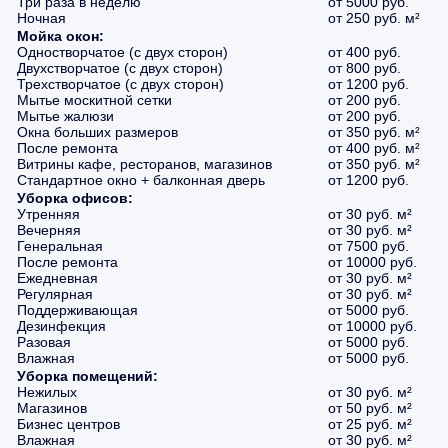
Три раза в неделю
от 5000 руб.
Ночная
от 250 руб. м²
Мойка окон:
Одностворчатое (с двух сторон)
от 400 руб.
Двухстворчатое (с двух сторон)
от 800 руб.
Трехстворчатое (с двух сторон)
от 1200 руб.
Мытье москитной сетки
от 200 руб.
Мытье жалюзи
от 200 руб.
Окна больших размеров
от 350 руб. м²
После ремонта
от 400 руб. м²
Витрины кафе, ресторанов, магазинов
от 350 руб. м²
Стандартное окно + балконная дверь
от 1200 руб.
Уборка офисов:
Утренняя
от 30 руб. м²
Вечерняя
от 30 руб. м²
Генеральная
от 7500 руб.
После ремонта
от 10000 руб.
Ежедневная
от 30 руб. м²
Регулярная
от 30 руб. м²
Поддерживающая
от 5000 руб.
Дезинфекция
от 10000 руб.
Разовая
от 5000 руб.
Влажная
от 5000 руб.
Уборка помещений:
Нежилых
от 30 руб. м²
Магазинов
от 50 руб. м²
Бизнес центров
от 25 руб. м²
Влажная
от 30 руб. м²