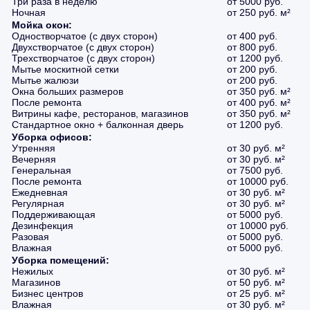
Три раза в неделю
от 5000 руб.
Ночная
от 250 руб. м²
Мойка окон:
Одностворчатое (с двух сторон)
от 400 руб.
Двухстворчатое (с двух сторон)
от 800 руб.
Трехстворчатое (с двух сторон)
от 1200 руб.
Мытье москитной сетки
от 200 руб.
Мытье жалюзи
от 200 руб.
Окна больших размеров
от 350 руб. м²
После ремонта
от 400 руб. м²
Витрины кафе, ресторанов, магазинов
от 350 руб. м²
Стандартное окно + балконная дверь
от 1200 руб.
Уборка офисов:
Утренняя
от 30 руб. м²
Вечерняя
от 30 руб. м²
Генеральная
от 7500 руб.
После ремонта
от 10000 руб.
Ежедневная
от 30 руб. м²
Регулярная
от 30 руб. м²
Поддерживающая
от 5000 руб.
Дезинфекция
от 10000 руб.
Разовая
от 5000 руб.
Влажная
от 5000 руб.
Уборка помещений:
Нежилых
от 30 руб. м²
Магазинов
от 50 руб. м²
Бизнес центров
от 25 руб. м²
Влажная
от 30 руб. м²