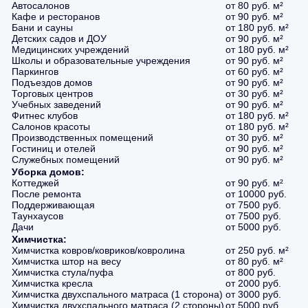
Автосалонов
от 80 руб. м²
Кафе и ресторанов
от 90 руб. м²
Бани и сауны
от 180 руб. м²
Детских садов и ДОУ
от 90 руб. м²
Медицинских учреждений
от 180 руб. м²
Школы и образовательные учреждения
от 90 руб. м²
Паркингов
от 60 руб. м²
Подъездов домов
от 90 руб. м²
Торговых центров
от 30 руб. м²
Учебных заведений
от 90 руб. м²
Фитнес клубов
от 180 руб. м²
Салонов красоты
от 180 руб. м²
Производственных помещений
от 30 руб. м²
Гостиниц и отелей
от 90 руб. м²
Служебных помещений
от 90 руб. м²
Уборка домов:
Коттеджей
от 90 руб. м²
После ремонта
от 10000 руб.
Поддерживающая
от 7500 руб.
Таунхаусов
от 7500 руб.
Дачи
от 5000 руб.
Химчистка:
Химчистка ковров/ковриков/ковролина
от 250 руб. м²
Химчистка штор на весу
от 80 руб. м²
Химчистка стула/пуфа
от 800 руб.
Химчистка кресла
от 2000 руб.
Химчистка двухспального матраса (1 сторона)
от 3000 руб.
Химчистка двухспального матраса (2 стороны)
от 5000 руб.