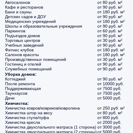
Автосалонов
от 80 руб. м²
Кафе и ресторанов
от 90 руб. м²
Бани и сауны
от 180 руб. м²
Детских садов и ДОУ
от 90 руб. м²
Медицинских учреждений
от 180 руб. м²
Школы и образовательные учреждения
от 90 руб. м²
Паркингов
от 60 руб. м²
Подъездов домов
от 90 руб. м²
Торговых центров
от 30 руб. м²
Учебных заведений
от 90 руб. м²
Фитнес клубов
от 180 руб. м²
Салонов красоты
от 180 руб. м²
Производственных помещений
от 30 руб. м²
Гостиниц и отелей
от 90 руб. м²
Служебных помещений
от 90 руб. м²
Уборка домов:
Коттеджей
от 90 руб. м²
После ремонта
от 10000 руб.
Поддерживающая
от 7500 руб.
Таунхаусов
от 7500 руб.
Дачи
от 5000 руб.
Химчистка:
Химчистка ковров/ковриков/ковролина
от 250 руб. м²
Химчистка штор на весу
от 80 руб. м²
Химчистка стула/пуфа
от 800 руб.
Химчистка кресла
от 2000 руб.
Химчистка двухспального матраса (1 сторона)
от 3000 руб.
Химчистка двухспального матраса (2 стороны)
от 5000 руб.