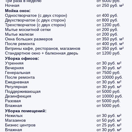
Три раза в неделю
от 5000 руб.
Ночная
от 250 руб. м²
Мойка окон:
Одностворчатое (с двух сторон)
от 400 руб.
Двухстворчатое (с двух сторон)
от 800 руб.
Трехстворчатое (с двух сторон)
от 1200 руб.
Мытье москитной сетки
от 200 руб.
Мытье жалюзи
от 200 руб.
Окна больших размеров
от 350 руб. м²
После ремонта
от 400 руб. м²
Витрины кафе, ресторанов, магазинов
от 350 руб. м²
Стандартное окно + балконная дверь
от 1200 руб.
Уборка офисов:
Утренняя
от 30 руб. м²
Вечерняя
от 30 руб. м²
Генеральная
от 7500 руб.
После ремонта
от 10000 руб.
Ежедневная
от 30 руб. м²
Регулярная
от 30 руб. м²
Поддерживающая
от 5000 руб.
Дезинфекция
от 10000 руб.
Разовая
от 5000 руб.
Влажная
от 5000 руб.
Уборка помещений:
Нежилых
от 30 руб. м²
Магазинов
от 50 руб. м²
Бизнес центров
от 25 руб. м²
Влажная
от 30 руб. м²