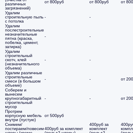
от 800руб
от 800руб
от 80
различных
загрязнений)
Удалим
строительную пыль
-
-
с потолка
Удалим
послестроительные
незначительные
-
-
пятна (краска,
побелка, цемент,
затирка)
Удалим
строительный
скотч, клей
-
-
(незначительного
объема)
Удалим различные
строительные
-
-
от 20
смеси (в большом
объеме)
Соберем и
вынесем
крупногабаритный
-
-
от 20
строительный
мусор
Протрем
корпусную мебель
от 500руб
внутри (пустую)
Снимем/
400руб за
400ру
постираем/повесим
400руб за комплект
комплект
компл
шторы (кроме
(тюль+2 шторы)
(тюль+2
(тюль