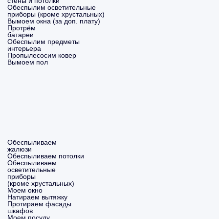
стены и потолки
Обеспылим осветительные
приборы (кроме хрустальных)
Вымоем окна (за доп. плату)
Протрём
батареи
Обеспылим предметы
интерьера
Пропылесосим ковер
Вымоем пол
Обеспыливаем
жалюзи
Обеспыливаем потолки
Обеспыливаем
осветительные
приборы
(кроме хрустальных)
Моем окно
Натираем вытяжку
Протираем фасады
шкафов
Моем посуду