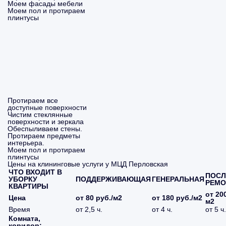
Моем фасады мебели
Моем пол и протираем
плинтусы
Протираем все
доступные поверхности
Чистим стеклянные
поверхности и зеркала
Обеспыливаем стены.
Протираем предметы
интерьера.
Моем пол и протираем
плинтусы
Цены на клининговые услуги у МЦД Перловская
ЧТО ВХОДИТ В
ПОСЛ
УБОРКУ
ПОДДЕРЖИВАЮЩАЯ
ГЕНЕРАЛЬНАЯ
РЕМО
КВАРТИРЫ
от 200
Цена
от 80 руб./м2
от 180 руб./м2
м2
Время
от 2,5 ч.
от 4 ч.
от 5 ч.
Комната,
коридор: