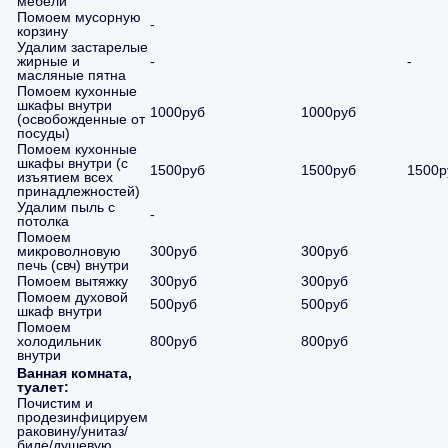
мебели
Помоем мусорную
-
корзину
Удалим застарелые
жирные и
-
-
масляные пятна
Помоем кухонные
шкафы внутри
1000руб
1000руб
(освобожденные от
посуды)
Помоем кухонные
шкафы внутри (с
1500руб
1500руб
1500р
изъятием всех
принадлежностей)
Удалим пыль с
-
потолка
Помоем
микроволновую
300руб
300руб
печь (свч) внутри
Помоем вытяжку
300руб
300руб
Помоем духовой
500руб
500руб
шкаф внутри
Помоем
холодильник
800руб
800руб
внутри
Ванная комната,
туалет:
Почистим и
продезинфицируем
раковину/унитаз/
биде/душевую