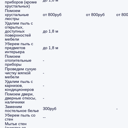
до 1,8 м
приборов (кроме
хрустальных)
Помоем
хрустальные
от 800руб
от 800руб
от 80
люстры
Удалим пыль с
открытых,
доступных
до 1,8 м
поверхностей
мебели
Уберем пыль с
предметов
до 1,8 м
интерьера
Помоем
отопительные
-
приборы
Проведем сухую
чистку мягкой
-
мебели
Удалим пыль с
карнизов,
-
кондиционеров
Помоем двери,
дверные откосы,
-
наличники
Заменим
300руб
-
постельное белье
Уберем пыль со
--
стен
Мытье стен
(очистка от