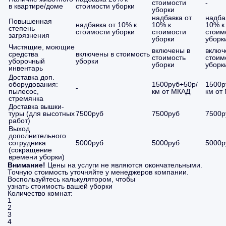
стоимости
-
в квартире/доме
стоимости уборки
уборки
надбавка от
надба
Повышенная
надбавка от 10% к
10% к
10% к
степень
стоимости уборки
стоимости
стоим
загрязнения
уборки
уборк
Чистящие, моющие
включены в
включ
средства
включены в стоимость
стоимость
стоим
уборочный
уборки
уборки
уборк
инвентарь
Доставка доп.
оборудования:
1500руб+50р/
1500р
-
пылесос,
км от МКАД
км от
стремянка
Доставка вышки-
туры (для высотных
7500руб
7500руб
7500р
работ)
Выход
дополнительного
сотрудника
5000руб
5000руб
5000р
(сокращение
времени уборки)
Внимание!
Цены на услуги не являются окончательными.
Точную стоимость уточняйте у менеджеров компании.
Воспользуйтесь калькулятором, чтобы
узнать стоимость вашей уборки
Количество комнат:
1
2
3
4