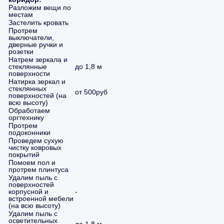
Разложим вещи по
местам
Застелить кровать
Протрем
выключатели,
дверные ручки и
розетки
Натрем зеркала и
стеклянные
до 1,8 м
поверхности
Натирка зеркал и
стеклянных
от 500руб
поверхностей (на
всю высоту)
Обработаем
оргтехнику
Протрем
подоконники
Проведем сухую
чистку ковровых
покрытий
Помоем пол и
протрем плинтуса
Удалим пыль с
поверхностей
корпусной и
-
встроенной мебели
(на всю высоту)
Удалим пыль с
осветительных