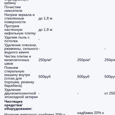
кабину
Почистим
смесители
Натрем зеркала и
стеклянные
до 1,8 м
поверхности
Протрем
настенную
до 1,8 м
кафельную плитку
Удалим пыль с
-
потолка
Удаление плесени,
ржавчины, сильного
-
-
водного камня
Чистка плитки и
межплиточных
250р/м²
250р/м²
250р/
швов
Помоем
стиральную
машину внутри
500руб
500руб
500ру
(отсек для
порошка, резинку
барабана)
Удаление
двухкомпонентной
-
-
от 25
эпоксидной затирки
Чистящие
средства/
оборудование:
надбавка 20% к
Наличие животного
надбавка 20% к