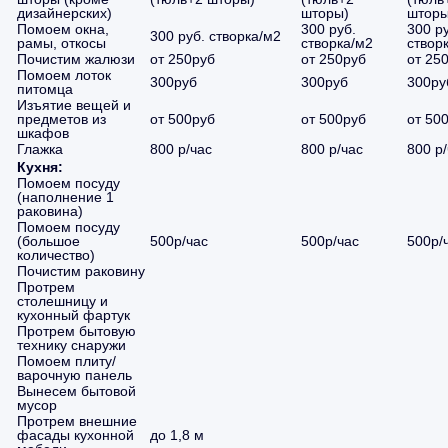
дизайнерских)
шторы)
шторы
Помоем окна,
300 руб.
300 р
300 руб. створка/м2
рамы, откосы
створка/м2
створ
Почистим жалюзи
от 250руб
от 250руб
от 25
Помоем лоток
300руб
300руб
300ру
питомца
Изъятие вещей и
предметов из
от 500руб
от 500руб
от 50
шкафов
Глажка
800 р/час
800 р/час
800 р
Кухня:
Помоем посуду
(наполнение 1
раковина)
Помоем посуду
(большое
500р/час
500р/час
500р/
количество)
Почистим раковину
Протрем
столешницу и
кухонный фартук
Протрем бытовую
технику снаружи
Помоем плиту/
варочную панель
Вынесем бытовой
мусор
Протрем внешние
фасады кухонной
до 1,8 м