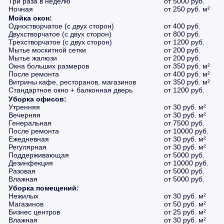
Три раза в неделю
от 5000 руб.
Ночная
от 250 руб. м²
Мойка окон:
Одностворчатое (с двух сторон)
от 400 руб.
Двухстворчатое (с двух сторон)
от 800 руб.
Трехстворчатое (с двух сторон)
от 1200 руб.
Мытье москитной сетки
от 200 руб.
Мытье жалюзи
от 200 руб.
Окна больших размеров
от 350 руб. м²
После ремонта
от 400 руб. м²
Витрины кафе, ресторанов, магазинов
от 350 руб. м²
Стандартное окно + балконная дверь
от 1200 руб.
Уборка офисов:
Утренняя
от 30 руб. м²
Вечерняя
от 30 руб. м²
Генеральная
от 7500 руб.
После ремонта
от 10000 руб.
Ежедневная
от 30 руб. м²
Регулярная
от 30 руб. м²
Поддерживающая
от 5000 руб.
Дезинфекция
от 10000 руб.
Разовая
от 5000 руб.
Влажная
от 5000 руб.
Уборка помещений:
Нежилых
от 30 руб. м²
Магазинов
от 50 руб. м²
Бизнес центров
от 25 руб. м²
Влажная
от 30 руб. м²