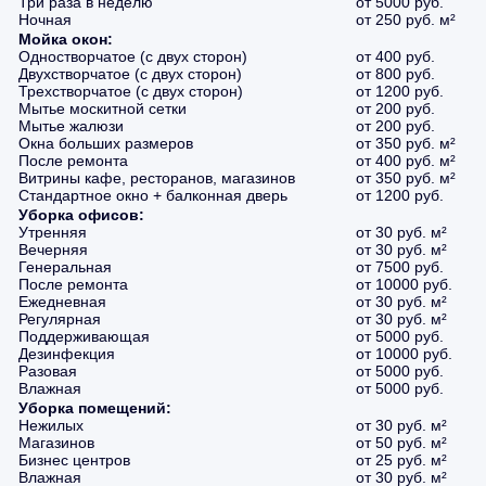
Три раза в неделю
от 5000 руб.
Ночная
от 250 руб. м²
Мойка окон:
Одностворчатое (с двух сторон)
от 400 руб.
Двухстворчатое (с двух сторон)
от 800 руб.
Трехстворчатое (с двух сторон)
от 1200 руб.
Мытье москитной сетки
от 200 руб.
Мытье жалюзи
от 200 руб.
Окна больших размеров
от 350 руб. м²
После ремонта
от 400 руб. м²
Витрины кафе, ресторанов, магазинов
от 350 руб. м²
Стандартное окно + балконная дверь
от 1200 руб.
Уборка офисов:
Утренняя
от 30 руб. м²
Вечерняя
от 30 руб. м²
Генеральная
от 7500 руб.
После ремонта
от 10000 руб.
Ежедневная
от 30 руб. м²
Регулярная
от 30 руб. м²
Поддерживающая
от 5000 руб.
Дезинфекция
от 10000 руб.
Разовая
от 5000 руб.
Влажная
от 5000 руб.
Уборка помещений:
Нежилых
от 30 руб. м²
Магазинов
от 50 руб. м²
Бизнес центров
от 25 руб. м²
Влажная
от 30 руб. м²