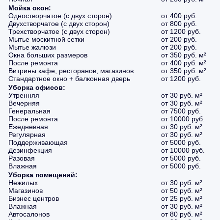
Мойка окон:
Одностворчатое (с двух сторон)
от 400 руб.
Двухстворчатое (с двух сторон)
от 800 руб.
Трехстворчатое (с двух сторон)
от 1200 руб.
Мытье москитной сетки
от 200 руб.
Мытье жалюзи
от 200 руб.
Окна больших размеров
от 350 руб. м²
После ремонта
от 400 руб. м²
Витрины кафе, ресторанов, магазинов
от 350 руб. м²
Стандартное окно + балконная дверь
от 1200 руб.
Уборка офисов:
Утренняя
от 30 руб. м²
Вечерняя
от 30 руб. м²
Генеральная
от 7500 руб.
После ремонта
от 10000 руб.
Ежедневная
от 30 руб. м²
Регулярная
от 30 руб. м²
Поддерживающая
от 5000 руб.
Дезинфекция
от 10000 руб.
Разовая
от 5000 руб.
Влажная
от 5000 руб.
Уборка помещений:
Нежилых
от 30 руб. м²
Магазинов
от 50 руб. м²
Бизнес центров
от 25 руб. м²
Влажная
от 30 руб. м²
Автосалонов
от 80 руб. м²