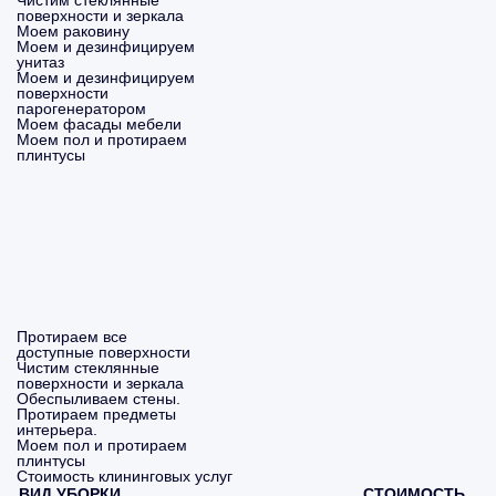
Чистим стеклянные
поверхности и зеркала
Моем раковину
Моем и дезинфицируем
унитаз
Моем и дезинфицируем
поверхности
парогенератором
Моем фасады мебели
Моем пол и протираем
плинтусы
Протираем все
доступные поверхности
Чистим стеклянные
поверхности и зеркала
Обеспыливаем стены.
Протираем предметы
интерьера.
Моем пол и протираем
плинтусы
Стоимость клининговых услуг
ВИД УБОРКИ
СТОИМОСТЬ