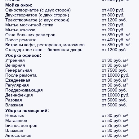
Мойка окон:
Одностворчатое (с двух сторон)
от 400 руб.
Двухстворчатое (с двух сторон)
от 800 руб.
Трехстворчатое (с двух сторон)
от 1200 руб.
Мытье москитной сетки
от 200 руб.
Мытье жалюзи
от 200 руб.
Окна больших размеров
от 350 руб. м²
После ремонта
от 400 руб. м²
Витрины кафе, ресторанов, магазинов
от 350 руб. м²
Стандартное окно + балконная дверь
от 1200 руб.
Уборка офисов:
Утренняя
от 30 руб. м²
Вечерняя
от 30 руб. м²
Генеральная
от 7500 руб.
После ремонта
от 10000 руб.
Ежедневная
от 30 руб. м²
Регулярная
от 30 руб. м²
Поддерживающая
от 5000 руб.
Дезинфекция
от 10000 руб.
Разовая
от 5000 руб.
Влажная
от 5000 руб.
Уборка помещений:
Нежилых
от 30 руб. м²
Магазинов
от 50 руб. м²
Бизнес центров
от 25 руб. м²
Влажная
от 30 руб. м²
Автосалонов
от 80 руб. м²