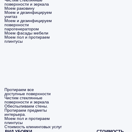
Чистим стеклянные
поверхности и зеркала
Моем раковину
Моем и дезинфицируем
унитаз
Моем и дезинфицируем
поверхности
парогенератором
Моем фасады мебели
Моем пол и протираем
плинтусы
Протираем все
доступные поверхности
Чистим стеклянные
поверхности и зеркала
Обеспыливаем стены.
Протираем предметы
интерьера.
Моем пол и протираем
плинтусы
Стоимость клининговых услуг
ВИД УБОРКИ
СТОИМОСТЬ