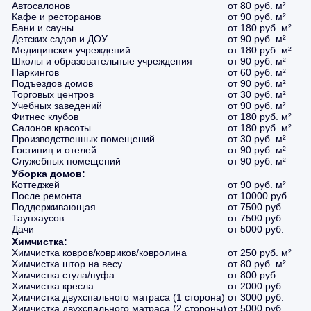
Автосалонов
от 80 руб. м²
Кафе и ресторанов
от 90 руб. м²
Бани и сауны
от 180 руб. м²
Детских садов и ДОУ
от 90 руб. м²
Медицинских учреждений
от 180 руб. м²
Школы и образовательные учреждения
от 90 руб. м²
Паркингов
от 60 руб. м²
Подъездов домов
от 90 руб. м²
Торговых центров
от 30 руб. м²
Учебных заведений
от 90 руб. м²
Фитнес клубов
от 180 руб. м²
Салонов красоты
от 180 руб. м²
Производственных помещений
от 30 руб. м²
Гостиниц и отелей
от 90 руб. м²
Служебных помещений
от 90 руб. м²
Уборка домов:
Коттеджей
от 90 руб. м²
После ремонта
от 10000 руб.
Поддерживающая
от 7500 руб.
Таунхаусов
от 7500 руб.
Дачи
от 5000 руб.
Химчистка:
Химчистка ковров/ковриков/ковролина
от 250 руб. м²
Химчистка штор на весу
от 80 руб. м²
Химчистка стула/пуфа
от 800 руб.
Химчистка кресла
от 2000 руб.
Химчистка двухспального матраса (1 сторона)
от 3000 руб.
Химчистка двухспального матраса (2 стороны)
от 5000 руб.