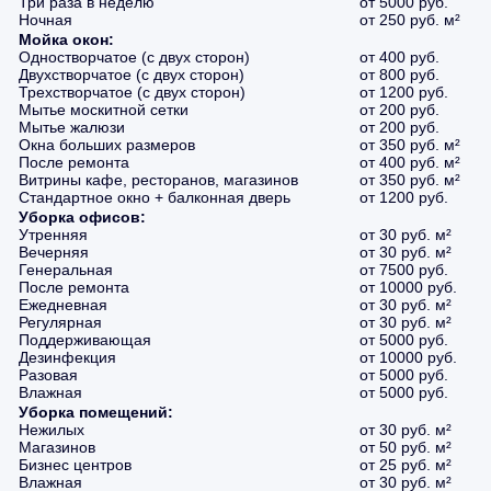
Три раза в неделю
от 5000 руб.
Ночная
от 250 руб. м²
Мойка окон:
Одностворчатое (с двух сторон)
от 400 руб.
Двухстворчатое (с двух сторон)
от 800 руб.
Трехстворчатое (с двух сторон)
от 1200 руб.
Мытье москитной сетки
от 200 руб.
Мытье жалюзи
от 200 руб.
Окна больших размеров
от 350 руб. м²
После ремонта
от 400 руб. м²
Витрины кафе, ресторанов, магазинов
от 350 руб. м²
Стандартное окно + балконная дверь
от 1200 руб.
Уборка офисов:
Утренняя
от 30 руб. м²
Вечерняя
от 30 руб. м²
Генеральная
от 7500 руб.
После ремонта
от 10000 руб.
Ежедневная
от 30 руб. м²
Регулярная
от 30 руб. м²
Поддерживающая
от 5000 руб.
Дезинфекция
от 10000 руб.
Разовая
от 5000 руб.
Влажная
от 5000 руб.
Уборка помещений:
Нежилых
от 30 руб. м²
Магазинов
от 50 руб. м²
Бизнес центров
от 25 руб. м²
Влажная
от 30 руб. м²