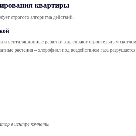
нирования квартиры
ебует строгого алгоритма действий.
ткой
ки и вентиляционные решетки заклеивают строительным скотчем
натные растения – хлорофилл под воздействием газа разрушается,
атор в центре комнаты