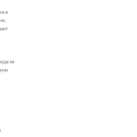
ся и
ее.
шает
куда не
гкую
и