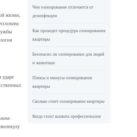
Чем озонирование отличается от
ой жизни,
дезинфекции
ессильны
Как проходит процедура озонирования
службы
квартиры
ология
Безопасно ли озонирование для людей
и животных
и ударе
Плюсы и минусы озонирования
усственных
квартиры
Сколько стоит озонирование квартиры
Когда стоит вызвать профессионалов
жним:
 молекулу