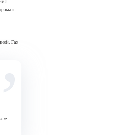
ния
 ароматы
ией. Газ
дкие