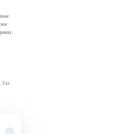
очные
озон
рамах.
. Газ