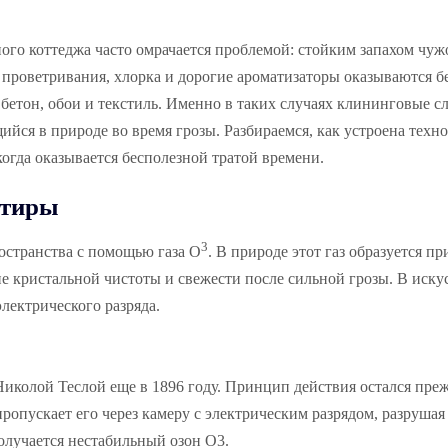
ого коттеджа часто омрачается проблемой: стойким запахом чуж
роветривания, хлорка и дорогие ароматизаторы оказываются б
 бетон, обои и текстиль. Именно в таких случаях клининговые 
йся в природе во время грозы. Разбираемся, как устроена техн
 когда оказывается бесполезной тратой времени.
ртиры
3
остранства с помощью газа O
. В природе этот газ образуется пр
е кристальной чистоты и свежести после сильной грозы. В иск
лектрического разряда.
Николой Теслой еще в 1896 году. Принцип действия остался пре
опускает его через камеру с электрическим разрядом, разрушая
олучается нестабильный озон O3.