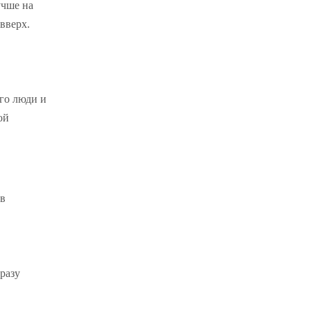
учше на
вверх.
ого люди и
ой
 в
разу