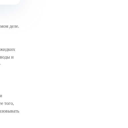
амом деле.
 жидких
зводы и
т
 и
е того,
азовывать