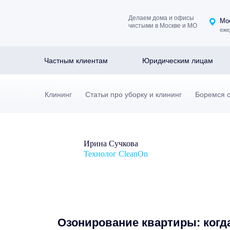
Делаем дома и офисы
Мос
чистыми в Москве и МО
еже
Частным клиентам
Юридическим лицам
Клининг
Статьи про уборку и клининг
Боремся с
Ирина Сучкова
Технолог CleanOn
Озонирование квартиры: когда