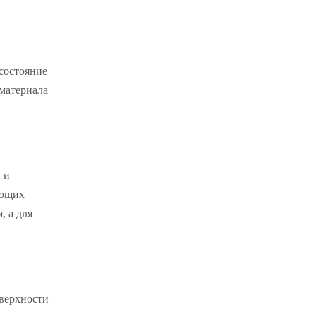
 состояние
 материала
 и
ующих
, а для
оверхности