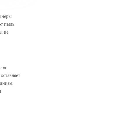
линеры
т пыль.
ы не
ров
 оставляет
инизм.
м