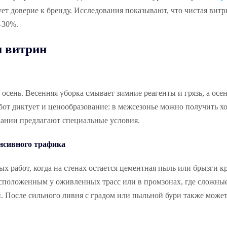
т доверие к бренду. Исследования показывают, что чистая витр
-30%.
и витрин
осень. Весенняя уборка смывает зимние реагенты и грязь, а осе
абот диктует и ценообразование: в межсезонье можно получить 
пании предлагают специальные условия.
енсивного трафика
х работ, когда на стенах остается цементная пыль или брызги к
сположенным у оживленных трасс или в промзонах, где сложны
и. После сильного ливня с градом или пыльной бури также може