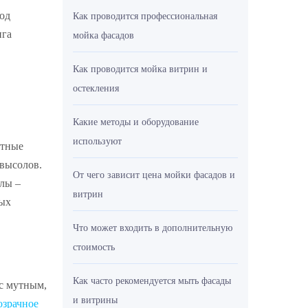
од
Как проводится профессиональная
нга
мойка фасадов
Как проводится мойка витрин и
остекления
Какие методы и оборудование
используют
отные
высолов.
От чего зависит цена мойки фасадов и
олы –
витрин
ных
Что может входить в дополнительную
стоимость
Как часто рекомендуется мыть фасады
с мутным,
и витрины
зрачное