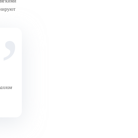
 мягкими
инируют
таллом