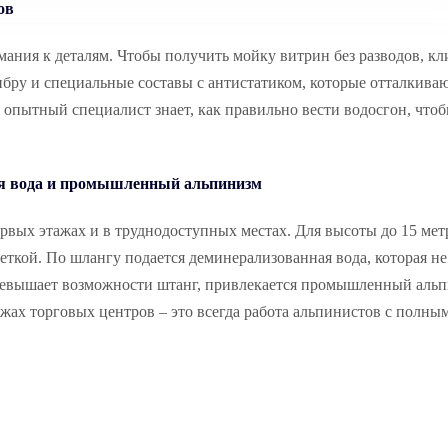
ов
мания к деталям. Чтобы получить мойку витрин без разводов, к
ру и специальные составы с антистатиком, которые отталкиваю
 опытный специалист знает, как правильно вести водосгон, чтоб
ая вода и промышленный альпинизм
рвых этажах и в труднодоступных местах. Для высоты до 15 мет
еткой. По шлангу подается деминерализованная вода, которая не
превышает возможности штанг, привлекается промышленный альп
жах торговых центров – это всегда работа альпинистов с полны