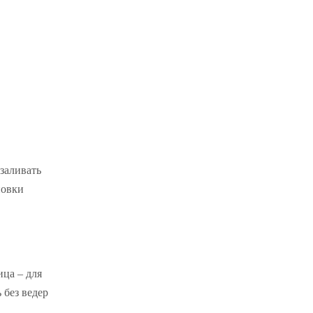
заливать
новки
ица – для
 без ведер