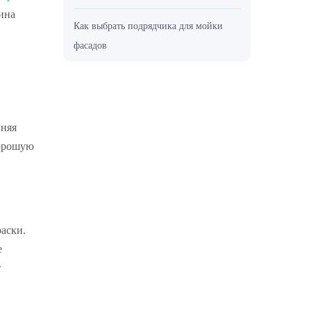
ина
Как выбрать подрядчика для мойки
фасадов
нняя
хорошую
раски.
е
т