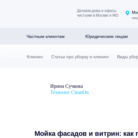
Делаем дома и офисы
Мос
чистыми в Москве и МО
еже
Частным клиентам
Юридическим лицам
Клининг
Статьи про уборку и клининг
Виды убо
Ирина Сучкова
Технолог CleanOn
Мойка фасадов и витрин: как п