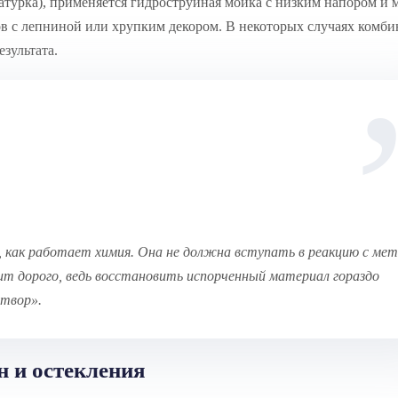
атурка), применяется гидроструйная мойка с низким напором и
ов с лепниной или хрупким декором. В некоторых случаях комб
зультата.
, как работает химия. Она не должна вступать в реакцию с ме
т дорого, ведь восстановить испорченный материал гораздо
створ»
.
н и остекления