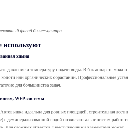
еклянный фасад бизнес-центра
е используют
ованная химия
ть давление и температуру подачи воды. В бак аппарата можно 
 копоти или органических обрастаний. Профессиональные уста
таточно для большинства задач.
инизм, WFP-системы
. Автовышка идеальна для ровных площадей, строительная лестн
e) с деминерализованной водой позволяют альпинистам работать
ость. Для сложных объектов с выступающими элементами может