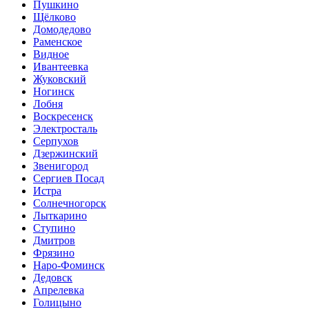
Пушкино
Щёлково
Домодедово
Раменское
Видное
Ивантеевка
Жуковский
Ногинск
Лобня
Воскресенск
Электросталь
Серпухов
Дзержинский
Звенигород
Сергиев Посад
Истра
Солнечногорск
Лыткарино
Ступино
Дмитров
Фрязино
Наро-Фоминск
Дедовск
Апрелевка
Голицыно