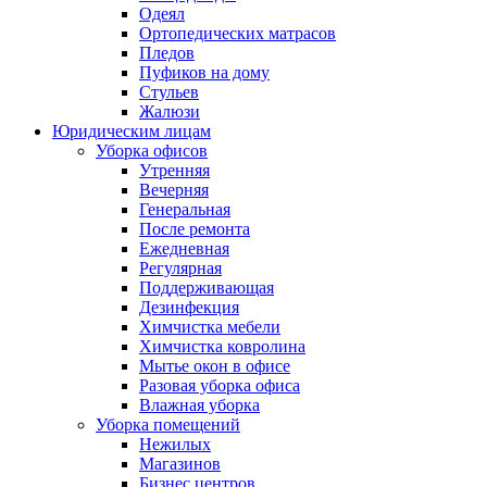
Одеял
Ортопедических матрасов
Пледов
Пуфиков на дому
Стульев
Жалюзи
Юридическим лицам
Уборка офисов
Утренняя
Вечерняя
Генеральная
После ремонта
Ежедневная
Регулярная
Поддерживающая
Дезинфекция
Химчистка мебели
Химчистка ковролина
Мытье окон в офисе
Разовая уборка офиса
Влажная уборка
Уборка помещений
Нежилых
Магазинов
Бизнес центров