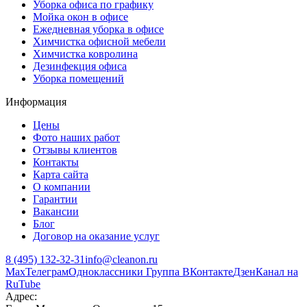
Уборка офиса по графику
Мойка окон в офисе
Ежедневная уборка в офисе
Химчистка офисной мебели
Химчистка ковролина
Дезинфекция офиса
Уборка помещений
Информация
Цены
Фото наших работ
Отзывы клиентов
Контакты
Карта сайта
О компании
Гарантии
Вакансии
Блог
Договор на оказание услуг
8 (495) 132-32-31
info@cleanon.ru
Max
Телеграм
Одноклассники
Группа ВКонтакте
Дзен
Канал на
RuTube
Адрес: