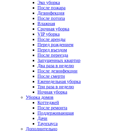
Эко уборка
После пожара
Дезинфекция
После потопа
Влажная
Срочная уборка
VIP уборка
После аренды
Перед рождением
Перед въездом
После переезда
Запущенных квартир
Два раза в неделю
После дезинфекции
После смерти
Еженедельная уборка
Три раза в неделю
Ночная уборка
Уборка домов
Коттеджей
После ремонта
Поддерживающая
Дачи
Таунхауса
Дополнительно