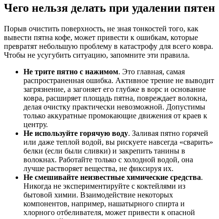
Чего нельзя делать при удалении пятен
Порыв очистить поверхность, не зная тонкостей того, как
вывести пятна кофе, может привести к ошибкам, которые
превратят небольшую проблему в катастрофу для всего ковра.
Чтобы не усугубить ситуацию, запомните эти правила.
Не трите пятно с нажимом
. Это главная, самая
распространенная ошибка. Активное трение не выводит
загрязнение, а загоняет его глубже в ворс и основание
ковра, расширяет площадь пятна, повреждает волокна,
делая очистку практически невозможной. Допустимы
только аккуратные промокающие движения от краев к
центру.
Не используйте горячую воду
. Заливая пятно горячей
или даже теплой водой, вы рискуете навсегда «сварить»
белки (если были сливки) и закрепить танины в
волокнах. Работайте только с холодной водой, она
лучше растворяет вещества, не фиксируя их.
Не смешивайте неизвестные химические средства
.
Никогда не экспериментируйте с коктейлями из
бытовой химии. Взаимодействие некоторых
компонентов, например, нашатырного спирта и
хлорного отбеливателя, может привести к опасной