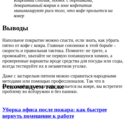
Кофейный столик, поднос с бортиками,
декоративный коврик в зоне кофепития
минимизируют риск того, что кофе прольется на
ковер
Выводы
Напольное покрытие можно спасти, если знать, как убрать
пятно от кофе с ковра. Главные союзники в этой борьбе –
скорость и правильная тактика. Помните: не трите, а
промокайте, хватайте не первую попавшуюся химию, а
проверенные варианты вроде средства для посуды или соды,
всегда тестируйте их в незаметном уголке.
Даже с застарелым пятном можно справиться народными
методами или помощью профессионалов. Так что в
Рекомендуем также
следующий раз, когда кофе прольется на ковре, вы встретите
проблему во всеоружии и без паники.
Уборка офиса после пожара: как быстрее
вернуть помещение к работе