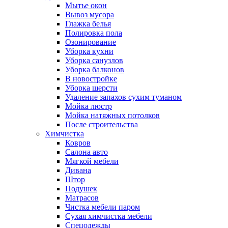
Мытье окон
Вывоз мусора
Глажка белья
Полировка пола
Озонирование
Уборка кухни
Уборка санузлов
Уборка балконов
В новостройке
Уборка шерсти
Удаление запахов сухим туманом
Мойка люстр
Мойка натяжных потолков
После строительства
Химчистка
Ковров
Салона авто
Мягкой мебели
Дивана
Штор
Подушек
Матрасов
Чистка мебели паром
Сухая химчистка мебели
Спецодежды