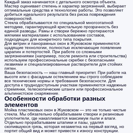
Каждый заказ начинается с детального осмотра объекта.
Мастер оценивает степень и характер загрязнений, выбирает
оптимальные средства и технологию работы. Это позволяет
добиться идеального результата без риска повреждения
поверхностей.
Стекла обрабатываются по специальной многоэтапной
методике, гарантирующей кристальную прозрачность без
единой разводы. Рамы и створки бережно протираются
мягкими материалами с использованием составов,
подходящих для конкретного типа покрытия.
Для витрин и панорамных окон в Жуковском применяются
щадящие технологии, полностью исключающие появление
царапин и потертостей. При работе со сложными
загрязнениями (например, после ремонта или строительства)
используем профессиональные скребки с безопасными
лезвиями и специализированные растворители для стойких
пятен.
Ваша безопасность — наш главный приоритет. При работе на
высоте или с фасадным остеклением мы строго соблюдаем
все технические нормы и требования безопасности. Для
доступа к труднодоступным участкам применяются надежные
стремянки, телескопические штанги или профессиональное
альпинистское снаряжение.
Особенности обработки разных
элементов
Мойка пластиковых окон в Жуковском — это не только чистые
стекла. Мы обязательно обрабатываем створки и резиновые
уплотнители, где накапливается максимум пыли и влаги.
Отдельно прорабатываем штапики и пазы, удаляя
скопившуюся грязь, которая незаметна на первый взгляд, но
портит общий вид и может привести к износу конструкции.