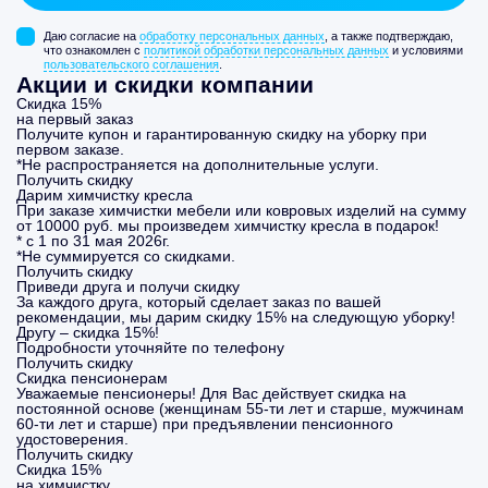
Даю согласие на
обработку персональных данных
, а также подтверждаю,
что ознакомлен с
политикой обработки персональных данных
и условиями
пользовательского соглашения
.
Акции и скидки компании
Скидка 15%
на первый заказ
Получите купон и гарантированную скидку на уборку при
первом заказе.
*Не распространяется на дополнительные услуги.
Получить скидку
Дарим химчистку кресла
При заказе химчистки мебели или ковровых изделий на сумму
от 10000 руб. мы произведем химчистку кресла в подарок!
* с 1 по 31 мая 2026г.
*Не суммируется со скидками.
Получить скидку
Приведи друга и получи скидку
За каждого друга, который сделает заказ по вашей
рекомендации, мы дарим скидку 15% на следующую уборку!
Другу – скидка 15%!
Подробности уточняйте по телефону
Получить скидку
Скидка пенсионерам
Уважаемые пенсионеры! Для Вас действует скидка на
постоянной основе (женщинам 55-ти лет и старше, мужчинам
60-ти лет и старше) при предъявлении пенсионного
удостоверения.
Получить скидку
Скидка 15%
на химчистку