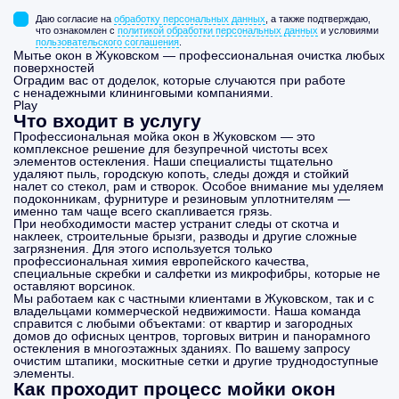
Даю согласие на
обработку персональных данных
, а также подтверждаю,
что ознакомлен с
политикой обработки персональных данных
и условиями
пользовательского соглашения
.
Мытье окон в Жуковском — профессиональная очистка любых
поверхностей
Оградим вас от доделок, которые случаются при работе
с ненадежными клининговыми компаниями.
Play
Что входит в услугу
Профессиональная мойка окон в Жуковском — это
комплексное решение для безупречной чистоты всех
элементов остекления. Наши специалисты тщательно
удаляют пыль, городскую копоть, следы дождя и стойкий
налет со стекол, рам и створок. Особое внимание мы уделяем
подоконникам, фурнитуре и резиновым уплотнителям —
именно там чаще всего скапливается грязь.
При необходимости мастер устранит следы от скотча и
наклеек, строительные брызги, разводы и другие сложные
загрязнения. Для этого используется только
профессиональная химия европейского качества,
специальные скребки и салфетки из микрофибры, которые не
оставляют ворсинок.
Мы работаем как с частными клиентами в Жуковском, так и с
владельцами коммерческой недвижимости. Наша команда
справится с любыми объектами: от квартир и загородных
домов до офисных центров, торговых витрин и панорамного
остекления в многоэтажных зданиях. По вашему запросу
очистим штапики, москитные сетки и другие труднодоступные
элементы.
Как проходит процесс мойки окон