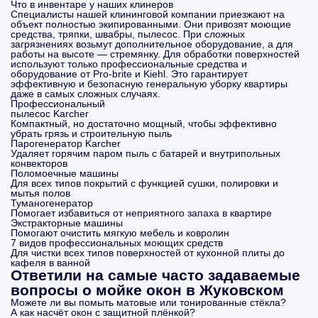
Что в инвентаре у наших клинеров
Специалисты нашей клининговой компании приезжают на
объект полностью экипированными. Они привозят моющие
средства, тряпки, швабры, пылесос. При сложных
загрязнениях возьмут дополнительное оборудование, а для
работы на высоте — стремянку. Для обработки поверхностей
используют только профессиональные средства и
оборудование от Pro-brite и Kiehl. Это гарантирует
эффективную и безопасную генеральную уборку квартиры
даже в самых сложных случаях.
Профессиональный
пылесос Karcher
Компактный, но достаточно мощный, чтобы эффективно
убрать грязь и строительную пыль
Парогенератор Karcher
Удаляет горячим паром пыль с батарей и внутрипольных
конвекторов
Поломоечные машины
Для всех типов покрытий с функцией сушки, полировки и
мытья полов
Туманогенератор
Помогает избавиться от неприятного запаха в квартире
Экстракторные машины
Помогают очистить мягкую мебель и ковролин
7 видов профессиональных моющих средств
Для чистки всех типов поверхностей от кухонной плиты до
кафеля в ванной
Ответили на самые часто задаваемые
вопросы о мойке окон в Жуковском
Можете ли вы помыть матовые или тонированные стёкла?
А как насчёт окон с защитной плёнкой?