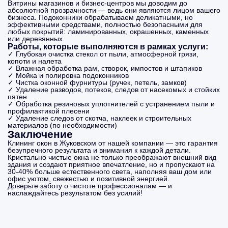
Витрины магазинов и бизнес-центров мы доводим до
абсолютной прозрачности — ведь они являются лицом вашего
бизнеса. Подоконники обрабатываем деликатными, но
эффективными средствами, полностью безопасными для
любых покрытий: ламинированных, окрашенных, каменных
или деревянных.
Работы, которые выполняются в рамках услуги:
✓ Глубокая очистка стекол от пыли, атмосферной грязи,
копоти и налета
✓ Влажная обработка рам, створок, импостов и штапиков
✓ Мойка и полировка подоконников
✓ Чистка оконной фурнитуры (ручек, петель, замков)
✓ Удаление разводов, потеков, следов от насекомых и стойких
пятен
✓ Обработка резиновых уплотнителей с устранением пыли и
профилактикой плесени
✓ Удаление следов от скотча, наклеек и строительных
материалов (по необходимости)
Заключение
Клининг окон в Жуковском от нашей компании — это гарантия
безупречного результата и внимания к каждой детали.
Кристально чистые окна не только преображают внешний вид
здания и создают приятное впечатление, но и пропускают на
30-40% больше естественного света, наполняя ваш дом или
офис уютом, свежестью и позитивной энергией.
Доверьте заботу о чистоте профессионалам — и
наслаждайтесь результатом без усилий!