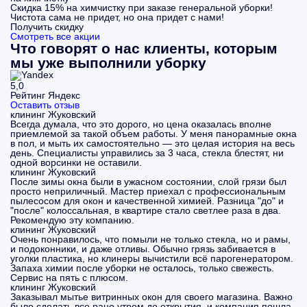
Скидка 15% на химчистку при заказе генеральной уборки!
Чистота сама не придет, но она придет с нами!
Получить скидку
Смотреть все акции
Что говорят о нас клиенты, которым
мы уже выполнили уборку
5,0
Рейтинг Яндекс
Оставить отзыв
клининг Жуковский
Всегда думала, что это дорого, но цена оказалась вполне
приемлемой за такой объем работы. У меня панорамные окна
в пол, и мыть их самостоятельно — это целая история на весь
день. Специалисты управились за 3 часа, стекла блестят, ни
одной ворсинки не оставили.
клининг Жуковский
После зимы окна были в ужасном состоянии, слой грязи был
просто неприличный. Мастер приехал с профессиональным
пылесосом для окон и качественной химией. Разница "до" и
"после" колоссальная, в квартире стало светлее раза в два.
Рекомендую эту компанию.
клининг Жуковский
Очень понравилось, что помыли не только стекла, но и рамы,
и подоконники, и даже отливы. Обычно грязь забивается в
уголки пластика, но клинеры вычистили всё парогенератором.
Запаха химии после уборки не осталось, только свежесть.
Сервис на пять с плюсом.
клининг Жуковский
Заказывал мытье витринных окон для своего магазина. Важно
было сделать все рано утром до открытия, и компания пошла