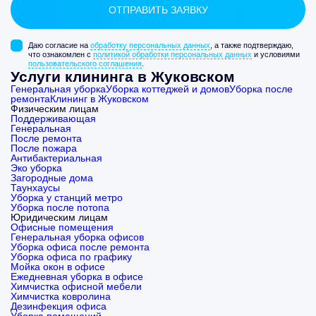
Даю согласие на
обработку персональных данных
, а также подтверждаю,
что ознакомлен с
политикой обработки персональных данных
и условиями
пользовательского соглашения
.
Услуги клининга в Жуковском
Генеральная уборка
Уборка коттеджей и домов
Уборка после
ремонта
Клининг в Жуковском
Физическим лицам
Поддерживающая
Генеральная
После ремонта
После пожара
Антибактериальная
Эко уборка
Загородные дома
Таунхаусы
Уборка у станций метро
Уборка после потопа
Юридическим лицам
Офисные помещения
Генеральная уборка офисов
Уборка офиса после ремонта
Уборка офиса по графику
Мойка окон в офисе
Ежедневная уборка в офисе
Химчистка офисной мебели
Химчистка ковролина
Дезинфекция офиса