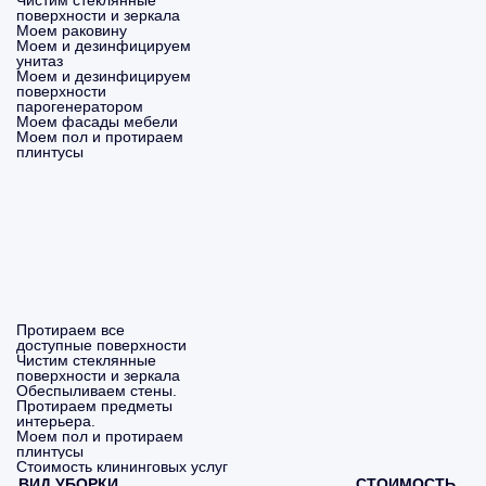
Чистим стеклянные
поверхности и зеркала
Моем раковину
Моем и дезинфицируем
унитаз
Моем и дезинфицируем
поверхности
парогенератором
Моем фасады мебели
Моем пол и протираем
плинтусы
Протираем все
доступные поверхности
Чистим стеклянные
поверхности и зеркала
Обеспыливаем стены.
Протираем предметы
интерьера.
Моем пол и протираем
плинтусы
Стоимость клининговых услуг
ВИД УБОРКИ
СТОИМОСТЬ