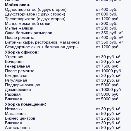
Мойка окон:
Одностворчатое (с двух сторон)
от 400 руб.
Двухстворчатое (с двух сторон)
от 800 руб.
Трехстворчатое (с двух сторон)
от 1200 руб.
Мытье москитной сетки
от 200 руб.
Мытье жалюзи
от 200 руб.
Окна больших размеров
от 350 руб. м²
После ремонта
от 400 руб. м²
Витрины кафе, ресторанов, магазинов
от 350 руб. м²
Стандартное окно + балконная дверь
от 1200 руб.
Уборка офисов:
Утренняя
от 30 руб. м²
Вечерняя
от 30 руб. м²
Генеральная
от 7500 руб.
После ремонта
от 10000 руб.
Ежедневная
от 30 руб. м²
Регулярная
от 30 руб. м²
Поддерживающая
от 5000 руб.
Дезинфекция
от 10000 руб.
Разовая
от 5000 руб.
Влажная
от 5000 руб.
Уборка помещений:
Нежилых
от 30 руб. м²
Магазинов
от 50 руб. м²
Бизнес центров
от 25 руб. м²
Влажная
от 30 руб. м²
Автосалонов
от 80 руб. м²