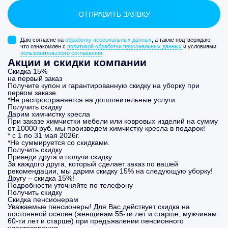
Даю согласие на
обработку персональных данных
, а также подтверждаю,
что ознакомлен с
политикой обработки персональных данных
и условиями
пользовательского соглашения
.
Акции и скидки компании
Скидка 15%
на первый заказ
Получите купон и гарантированную скидку на уборку при
первом заказе.
*Не распространяется на дополнительные услуги.
Получить скидку
Дарим химчистку кресла
При заказе химчистки мебели или ковровых изделий на сумму
от 10000 руб. мы произведем химчистку кресла в подарок!
* с 1 по 31 мая 2026г.
*Не суммируется со скидками.
Получить скидку
Приведи друга и получи скидку
За каждого друга, который сделает заказ по вашей
рекомендации, мы дарим скидку 15% на следующую уборку!
Другу – скидка 15%!
Подробности уточняйте по телефону
Получить скидку
Скидка пенсионерам
Уважаемые пенсионеры! Для Вас действует скидка на
постоянной основе (женщинам 55-ти лет и старше, мужчинам
60-ти лет и старше) при предъявлении пенсионного