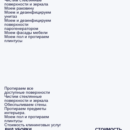
Чистим стеклянные
поверхности и зеркала
Моем раковину
Моем и дезинфицируем
унитаз
Моем и дезинфицируем
поверхности
парогенератором
Моем фасады мебели
Моем пол и протираем
плинтусы
Протираем все
доступные поверхности
Чистим стеклянные
поверхности и зеркала
Обеспыливаем стены.
Протираем предметы
интерьера.
Моем пол и протираем
плинтусы
Стоимость клининговых услуг
ВИД УБОРКИ
СТОИМОСТЬ