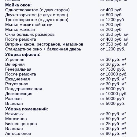
Мойка окон:
Одностворчатое (с двух сторон)
от 400 руб.
Двухстворчатое (с двух сторон)
от 800 руб.
Трехстворчатое (с двух сторон)
от 1200 руб.
Мытье москитной сетки
от 200 руб.
Мытье жалюзи
от 200 руб.
Окна больших размеров
от 350 руб. м²
После ремонта
от 400 руб. м²
Витрины кафе, ресторанов, магазинов
от 350 руб. м²
Стандартное окно + балконная дверь
от 1200 руб.
Уборка офисов:
Утренняя
от 30 руб. м²
Вечерняя
от 30 руб. м²
Генеральная
от 7500 руб.
После ремонта
от 10000 руб.
Ежедневная
от 30 руб. м²
Регулярная
от 30 руб. м²
Поддерживающая
от 5000 руб.
Дезинфекция
от 10000 руб.
Разовая
от 5000 руб.
Влажная
от 5000 руб.
Уборка помещений:
Нежилых
от 30 руб. м²
Магазинов
от 50 руб. м²
Бизнес центров
от 25 руб. м²
Влажная
от 30 руб. м²
Автосалонов
от 80 руб. м²