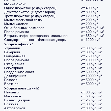
Мойка окон:
Одностворчатое (с двух сторон)
от 400 руб.
Двухстворчатое (с двух сторон)
от 800 руб.
Трехстворчатое (с двух сторон)
от 1200 руб.
Мытье москитной сетки
от 200 руб.
Мытье жалюзи
от 200 руб.
Окна больших размеров
от 350 руб. м²
После ремонта
от 400 руб. м²
Витрины кафе, ресторанов, магазинов
от 350 руб. м²
Стандартное окно + балконная дверь
от 1200 руб.
Уборка офисов:
Утренняя
от 30 руб. м²
Вечерняя
от 30 руб. м²
Генеральная
от 7500 руб.
После ремонта
от 10000 руб.
Ежедневная
от 30 руб. м²
Регулярная
от 30 руб. м²
Поддерживающая
от 5000 руб.
Дезинфекция
от 10000 руб.
Разовая
от 5000 руб.
Влажная
от 5000 руб.
Уборка помещений:
Нежилых
от 30 руб. м²
Магазинов
от 50 руб. м²
Бизнес центров
от 25 руб. м²
Влажная
от 30 руб. м²
Автосалонов
от 80 руб. м²