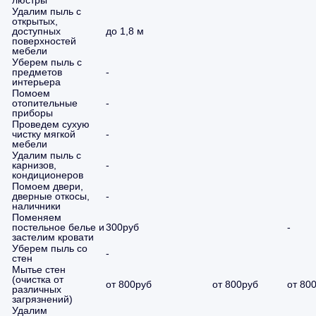
люстры
Удалим пыль с
открытых,
доступных
до 1,8 м
поверхностей
мебели
Уберем пыль с
предметов
-
интерьера
Помоем
отопительные
-
приборы
Проведем сухую
чистку мягкой
-
мебели
Удалим пыль с
карнизов,
-
кондиционеров
Помоем двери,
дверные откосы,
-
наличники
Поменяем
постельное белье и
300руб
-
застелим кровати
Уберем пыль со
-
стен
Мытье стен
(очистка от
от 800руб
от 800руб
от 80
различных
загрязнений)
Удалим