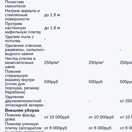
Почистим
смесители
Натрем зеркала и
стеклянные
до 1,8 м
поверхности
Протрем
настенную
до 1,8 м
кафельную плитку
Удалим пыль с
-
потолка
Удаление плесени,
ржавчины, сильного
-
-
водного камня
Чистка плитки и
межплиточных
250р/м²
250р/м²
250р/
швов
Помоем
стиральную
машину внутри
500руб
500руб
500ру
(отсек для
порошка, резинку
барабана)
Удаление
двухкомпонентной
-
-
от 25
эпоксидной затирки
Внешняя уборка
Помоем фасад
от 10 000руб
от 10 000руб
от 10
дома
Помоем уличную
плитку (аппаратом
от 8 000руб
от 8 000руб
от 8 