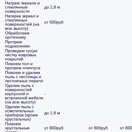
Натрем зеркала и
стеклянные
до 1,8 м
поверхности
Натирка зеркал и
стеклянных
от 500руб
поверхностей (на
всю высоту)
Обработаем
оргтехнику
Протрем
подоконники
Проведем сухую
чистку ковровых
покрытий
Помоем пол и
протрем плинтуса
Помоем и удалим
пыль с лестницы и
лестничных перилл
Удалим пыль с
поверхностей
корпусной и
-
встроенной мебели
(на всю высоту)
Удалим пыль с
осветительных
до 1,8 м
приборов (кроме
хрустальных)
Помоем
хрустальные
от 800руб
от 800руб
от 80