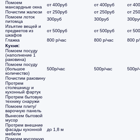
Помоем
от 400руб
от 400руб
от 40
мансардные окна
Почистим жалюзи
от 250руб
от 250руб
от 25
Помоем лоток
300руб
300руб
300ру
питомца
Изъятие вещей и
предметов из
от 500руб
от 500руб
от 50
шкафов
Глажка
800 р/час
800 р/час
800 р
Кухня:
Помоем посуду
(наполнение 1
раковина)
Помоем посуду
(большое
500р/час
500р/час
500р/
количество)
Почистим раковину
Протрем
столешницу и
кухонный фартук
Протрем бытовую
технику снаружи
Помоем плиту/
варочную панель
Вынесем бытовой
мусор
Протрем внешние
фасады кухонной
до 1,8 м
мебели
Помоем мусорную