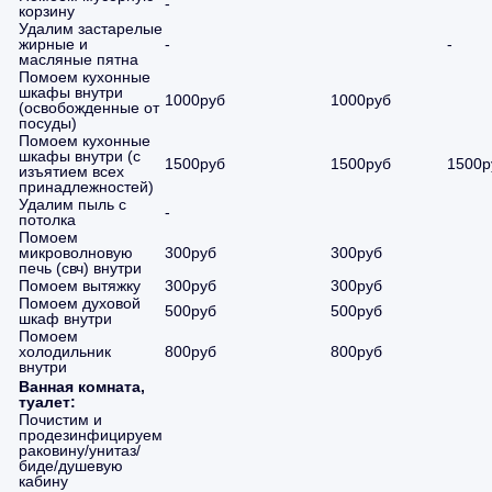
-
корзину
Удалим застарелые
жирные и
-
-
масляные пятна
Помоем кухонные
шкафы внутри
1000руб
1000руб
(освобожденные от
посуды)
Помоем кухонные
шкафы внутри (с
1500руб
1500руб
1500р
изъятием всех
принадлежностей)
Удалим пыль с
-
потолка
Помоем
микроволновую
300руб
300руб
печь (свч) внутри
Помоем вытяжку
300руб
300руб
Помоем духовой
500руб
500руб
шкаф внутри
Помоем
холодильник
800руб
800руб
внутри
Ванная комната,
туалет:
Почистим и
продезинфицируем
раковину/унитаз/
биде/душевую
кабину