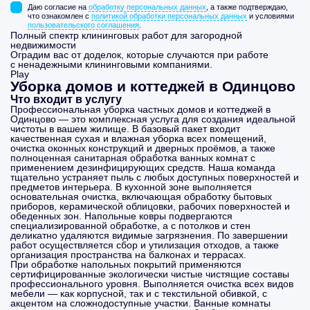
Даю согласие на
обработку персональных данных
, а также подтверждаю,
что ознакомлен с
политикой обработки персональных данных
и условиями
пользовательского соглашения
.
Полный спектр клининговых работ для загородной
недвижимости
Оградим вас от доделок, которые случаются при работе
с ненадежными клининговыми компаниями.
Play
Уборка домов и коттеджей в Одинцово
Что входит в услугу
Профессиональная уборка частных домов и коттеджей в
Одинцово — это комплексная услуга для создания идеальной
чистоты в вашем жилище. В базовый пакет входит
качественная сухая и влажная уборка всех помещений,
очистка оконных конструкций и дверных проёмов, а также
полноценная санитарная обработка ванных комнат с
применением дезинфицирующих средств. Наша команда
тщательно устраняет пыль с любых доступных поверхностей и
предметов интерьера. В кухонной зоне выполняется
основательная очистка, включающая обработку бытовых
приборов, керамической облицовки, рабочих поверхностей и
обеденных зон. Напольные ковры подвергаются
специализированной обработке, а с потолков и стен
деликатно удаляются видимые загрязнения. По завершении
работ осуществляется сбор и утилизация отходов, а также
организация пространства на балконах и террасах.
При обработке напольных покрытий применяются
сертифицированные экологически чистые чистящие составы
профессионального уровня. Выполняется очистка всех видов
мебели — как корпусной, так и с текстильной обивкой, с
акцентом на сложнодоступные участки. Ванные комнаты