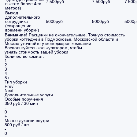
7 500руб
7 500руб
7 500
высоте более 4ех
метров)
Выход
дополнительного
сотрудника
5000руб
5000руб
5000р
(сокращение
времени уборки)
Внимание!
Расценки не окончательные. Точную стоимость
уборки коттеджей в Подмосковье, Московской области и
Москве уточняйте у менеджеров компании.
Воспользуйтесь калькулятором, чтобы
узнать стоимость вашей уборки
Количество комнат:
1
2
3
4
5+
Тип уборки
Prev
Next
Дополнительные услуги
Особые поручения
350 руб / 30 мин
-
0
+
Мытье духовки внутри
800 руб / шт.
-
0