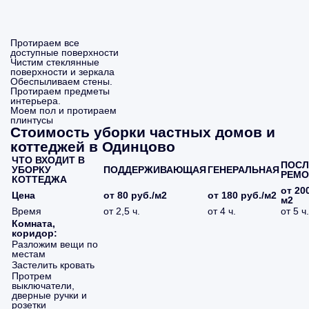
Протираем все
доступные поверхности
Чистим стеклянные
поверхности и зеркала
Обеспыливаем стены.
Протираем предметы
интерьера.
Моем пол и протираем
плинтусы
Стоимость уборки частных домов и
коттеджей в Одинцово
ЧТО ВХОДИТ В
ПОСЛ
УБОРКУ
ПОДДЕРЖИВАЮЩАЯ
ГЕНЕРАЛЬНАЯ
РЕМО
КОТТЕДЖА
от 200
Цена
от 80 руб./м2
от 180 руб./м2
м2
Время
от 2,5 ч.
от 4 ч.
от 5 ч.
Комната,
коридор:
Разложим вещи по
местам
Застелить кровать
Протрем
выключатели,
дверные ручки и
розетки