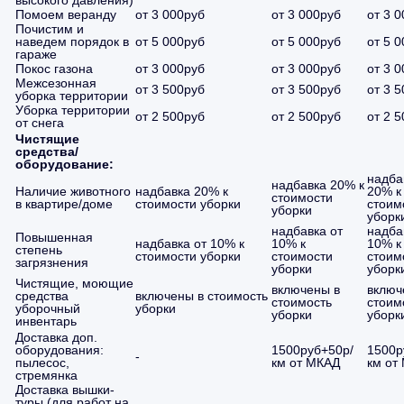
высокого давления)
Помоем веранду
от 3 000руб
от 3 000руб
от 3 
Почистим и
наведем порядок в
от 5 000руб
от 5 000руб
от 5 
гараже
Покос газона
от 3 000руб
от 3 000руб
от 3 
Межсезонная
от 3 500руб
от 3 500руб
от 3 
уборка территории
Уборка территории
от 2 500руб
от 2 500руб
от 2 
от снега
Чистящие
средства/
оборудование:
надба
надбавка 20% к
Наличие животного
надбавка 20% к
20% к
стоимости
в квартире/доме
стоимости уборки
стоим
уборки
уборк
надбавка от
надба
Повышенная
надбавка от 10% к
10% к
10% к
степень
стоимости уборки
стоимости
стоим
загрязнения
уборки
уборк
Чистящие, моющие
включены в
включ
средства
включены в стоимость
стоимость
стоим
уборочный
уборки
уборки
уборк
инвентарь
Доставка доп.
оборудования:
1500руб+50р/
1500р
-
пылесос,
км от МКАД
км от
стремянка
Доставка вышки-
туры (для работ на