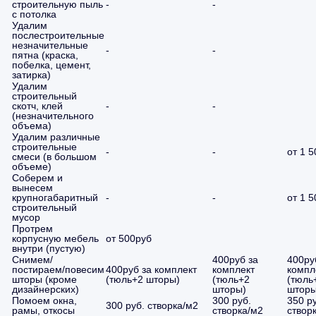
строительную пыль
-
-
с потолка
Удалим
послестроительные
незначительные
-
-
пятна (краска,
побелка, цемент,
затирка)
Удалим
строительный
скотч, клей
-
-
(незначительного
объема)
Удалим различные
строительные
-
-
от 1 
смеси (в большом
объеме)
Соберем и
вынесем
крупногабаритный
-
-
от 1 
строительный
мусор
Протрем
корпусную мебель
от 500руб
внутри (пустую)
Снимем/
400руб за
400ру
постираем/повесим
400руб за комплект
комплект
компл
шторы (кроме
(тюль+2 шторы)
(тюль+2
(тюль
дизайнерских)
шторы)
шторы
Помоем окна,
300 руб.
350 р
300 руб. створка/м2
рамы, откосы
створка/м2
створ