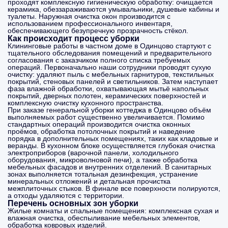
проходят комплексную гигиеническую обработку: очищается
керамика, обеззараживаются умывальники, душевые кабины и
туалеты. Наружная очистка окон производится с
использованием профессионального инвентаря,
обеспечивающего безупречную прозрачность стёкол.
Как происходит процесс уборки
Клининговые работы в частном доме в Одинцово стартуют с
тщательного обследования помещений и предварительного
согласования с заказчиком полного списка требуемых
операций. Первоначально наши сотрудники проводят сухую
очистку: удаляют пыль с мебельных гарнитуров, текстильных
покрытий, стеновых панелей и светильников. Затем наступает
фаза влажной обработки, охватывающая мытьё напольных
покрытий, дверных полотен, керамических поверхностей и
комплексную очистку кухонного пространства.
При заказе генеральной уборки коттеджа в Одинцово объём
выполняемых работ существенно увеличивается. Помимо
стандартных операций производится очистка оконных
проёмов, обработка потолочных покрытий и наведение
порядка в дополнительных помещениях, таких как кладовые и
веранды. В кухонном блоке осуществляется глубокая очистка
электроприборов (варочной панели, холодильного
оборудования, микроволновой печи), а также обработка
мебельных фасадов и внутренних отделений. В санитарных
зонах выполняется тотальная дезинфекция, устранение
минеральных отложений и детальная прочистка
межплиточных стыков. В финале все поверхности полируются,
а отходы удаляются с территории.
Перечень основных зон уборки
Жилые комнаты и спальные помещения: комплексная сухая и
влажная очистка, обеспыливание мебельных элементов,
обработка ковровых изделий.