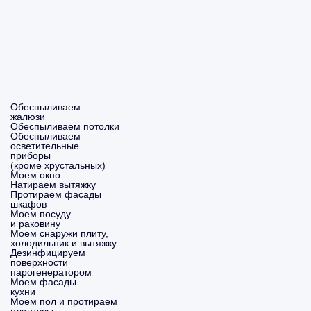
Обеспыливаем
жалюзи
Обеспыливаем потолки
Обеспыливаем
осветительные
приборы
(кроме хрустальных)
Моем окно
Натираем вытяжку
Протираем фасады
шкафов
Моем посуду
и раковину
Моем снаружи плиту,
холодильник и вытяжку
Дезинфицируем
поверхности
парогенератором
Моем фасады
кухни
Моем пол и протираем