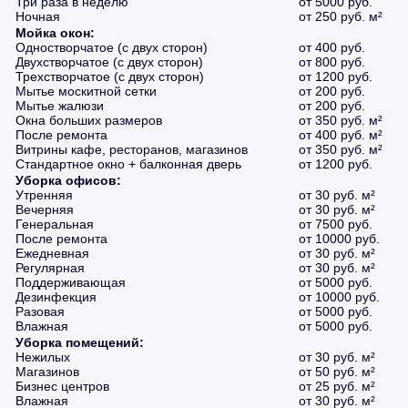
Три раза в неделю
от 5000 руб.
Ночная
от 250 руб. м²
Мойка окон:
Одностворчатое (с двух сторон)
от 400 руб.
Двухстворчатое (с двух сторон)
от 800 руб.
Трехстворчатое (с двух сторон)
от 1200 руб.
Мытье москитной сетки
от 200 руб.
Мытье жалюзи
от 200 руб.
Окна больших размеров
от 350 руб. м²
После ремонта
от 400 руб. м²
Витрины кафе, ресторанов, магазинов
от 350 руб. м²
Стандартное окно + балконная дверь
от 1200 руб.
Уборка офисов:
Утренняя
от 30 руб. м²
Вечерняя
от 30 руб. м²
Генеральная
от 7500 руб.
После ремонта
от 10000 руб.
Ежедневная
от 30 руб. м²
Регулярная
от 30 руб. м²
Поддерживающая
от 5000 руб.
Дезинфекция
от 10000 руб.
Разовая
от 5000 руб.
Влажная
от 5000 руб.
Уборка помещений:
Нежилых
от 30 руб. м²
Магазинов
от 50 руб. м²
Бизнес центров
от 25 руб. м²
Влажная
от 30 руб. м²