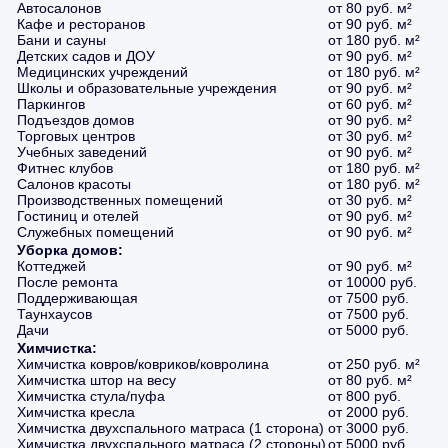
Автосалонов
от 80 руб. м²
Кафе и ресторанов
от 90 руб. м²
Бани и сауны
от 180 руб. м²
Детских садов и ДОУ
от 90 руб. м²
Медицинских учреждений
от 180 руб. м²
Школы и образовательные учреждения
от 90 руб. м²
Паркингов
от 60 руб. м²
Подъездов домов
от 90 руб. м²
Торговых центров
от 30 руб. м²
Учебных заведений
от 90 руб. м²
Фитнес клубов
от 180 руб. м²
Салонов красоты
от 180 руб. м²
Производственных помещений
от 30 руб. м²
Гостиниц и отелей
от 90 руб. м²
Служебных помещений
от 90 руб. м²
Уборка домов:
Коттеджей
от 90 руб. м²
После ремонта
от 10000 руб.
Поддерживающая
от 7500 руб.
Таунхаусов
от 7500 руб.
Дачи
от 5000 руб.
Химчистка:
Химчистка ковров/ковриков/ковролина
от 250 руб. м²
Химчистка штор на весу
от 80 руб. м²
Химчистка стула/пуфа
от 800 руб.
Химчистка кресла
от 2000 руб.
Химчистка двухспального матраса (1 сторона)
от 3000 руб.
Химчистка двухспального матраса (2 стороны)
от 5000 руб.