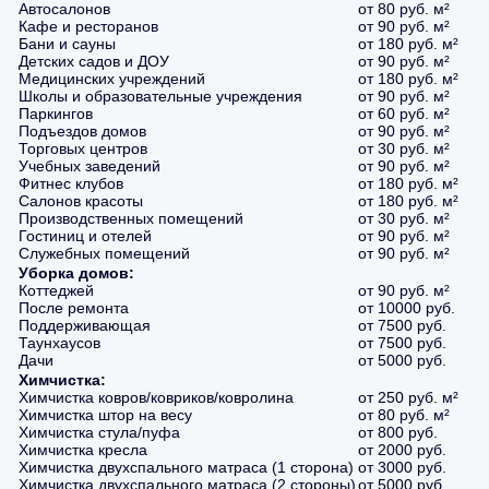
Автосалонов
от 80 руб. м²
Кафе и ресторанов
от 90 руб. м²
Бани и сауны
от 180 руб. м²
Детских садов и ДОУ
от 90 руб. м²
Медицинских учреждений
от 180 руб. м²
Школы и образовательные учреждения
от 90 руб. м²
Паркингов
от 60 руб. м²
Подъездов домов
от 90 руб. м²
Торговых центров
от 30 руб. м²
Учебных заведений
от 90 руб. м²
Фитнес клубов
от 180 руб. м²
Салонов красоты
от 180 руб. м²
Производственных помещений
от 30 руб. м²
Гостиниц и отелей
от 90 руб. м²
Служебных помещений
от 90 руб. м²
Уборка домов:
Коттеджей
от 90 руб. м²
После ремонта
от 10000 руб.
Поддерживающая
от 7500 руб.
Таунхаусов
от 7500 руб.
Дачи
от 5000 руб.
Химчистка:
Химчистка ковров/ковриков/ковролина
от 250 руб. м²
Химчистка штор на весу
от 80 руб. м²
Химчистка стула/пуфа
от 800 руб.
Химчистка кресла
от 2000 руб.
Химчистка двухспального матраса (1 сторона)
от 3000 руб.
Химчистка двухспального матраса (2 стороны)
от 5000 руб.