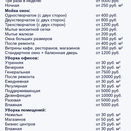
Три раза в неделю
от 5000 руб.
Ночная
от 250 руб. м²
Мойка окон:
Одностворчатое (с двух сторон)
от 400 руб.
Двухстворчатое (с двух сторон)
от 800 руб.
Трехстворчатое (с двух сторон)
от 1200 руб.
Мытье москитной сетки
от 200 руб.
Мытье жалюзи
от 200 руб.
Окна больших размеров
от 350 руб. м²
После ремонта
от 400 руб. м²
Витрины кафе, ресторанов, магазинов
от 350 руб. м²
Стандартное окно + балконная дверь
от 1200 руб.
Уборка офисов:
Утренняя
от 30 руб. м²
Вечерняя
от 30 руб. м²
Генеральная
от 7500 руб.
После ремонта
от 10000 руб.
Ежедневная
от 30 руб. м²
Регулярная
от 30 руб. м²
Поддерживающая
от 5000 руб.
Дезинфекция
от 10000 руб.
Разовая
от 5000 руб.
Влажная
от 5000 руб.
Уборка помещений:
Нежилых
от 30 руб. м²
Магазинов
от 50 руб. м²
Бизнес центров
от 25 руб. м²
Влажная
от 30 руб. м²