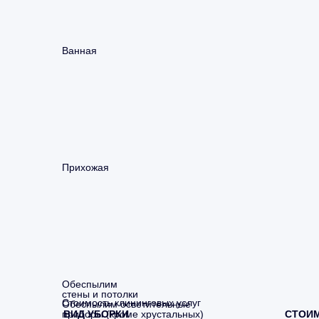
Ванная
Прихожая
Обеспылим
стены и потолки
Стоимость клининговых услуг
Обеспылим осветительные
приборы (кроме хрустальных)
ВИД УБОРКИ
СТОИ