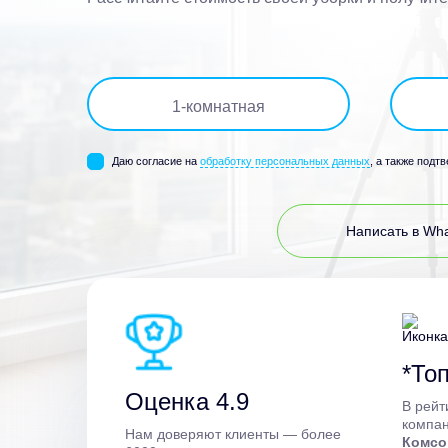
1
-комнатная
Даю согласие на
обработку персональных данных
, а также подт
Написать в Wh
*Топ
Оценка 4.9
В рейт
компан
Нам доверяют клиенты — более
Комсо