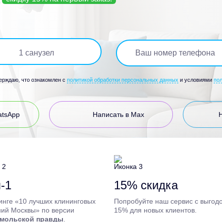
1
санузел
верждаю, что ознакомлен с
политикой обработки персональных данных
и условиями
по
atsApp
Написать в Max
-1
15% скидка
инге «10 лучших клининговых
Попробуйте наш сервис с выгод
ий Москвы» по версии
15% для новых клиентов.
мольской правды
.