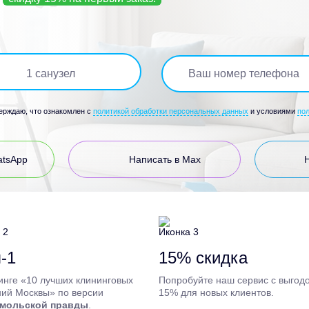
1
санузел
верждаю, что ознакомлен с
политикой обработки персональных данных
и условиями
по
atsApp
Написать в Max
-1
15% скидка
инге «10 лучших клининговых
Попробуйте наш сервис с выгод
ий Москвы» по версии
15% для новых клиентов.
мольской правды
.