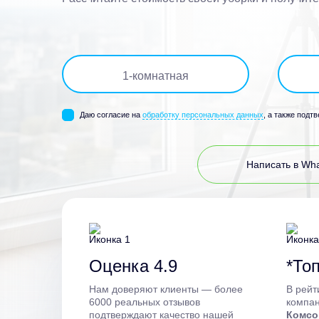
1
-комнатная
Даю согласие на
обработку персональных данных
, а также подт
Написать в Wh
Оценка 4.9
*Топ
Нам доверяют клиенты — более
В рейт
6000 реальных отзывов
компан
подтверждают качество нашей
Комсо