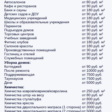
Автосалонов
от 80 руб. м²
Кафе и ресторанов
от 90 руб. м²
Бани и сауны
от 180 руб. м²
Детских садов и ДОУ
от 90 руб. м²
Медицинских учреждений
от 180 руб. м²
Школы и образовательные учреждения
от 90 руб. м²
Паркингов
от 60 руб. м²
Подъездов домов
от 90 руб. м²
Торговых центров
от 30 руб. м²
Учебных заведений
от 90 руб. м²
Фитнес клубов
от 180 руб. м²
Салонов красоты
от 180 руб. м²
Производственных помещений
от 30 руб. м²
Гостиниц и отелей
от 90 руб. м²
Служебных помещений
от 90 руб. м²
Уборка домов:
Коттеджей
от 90 руб. м²
После ремонта
от 10000 руб.
Поддерживающая
от 7500 руб.
Таунхаусов
от 7500 руб.
Дачи
от 5000 руб.
Химчистка:
Химчистка ковров/ковриков/ковролина
от 250 руб. м²
Химчистка штор на весу
от 80 руб. м²
Химчистка стула/пуфа
от 800 руб.
Химчистка кресла
от 2000 руб.
Химчистка двухспального матраса (1 сторона)
от 3000 руб.
Химчистка двухспального матраса (2 стороны)
от 5000 руб.