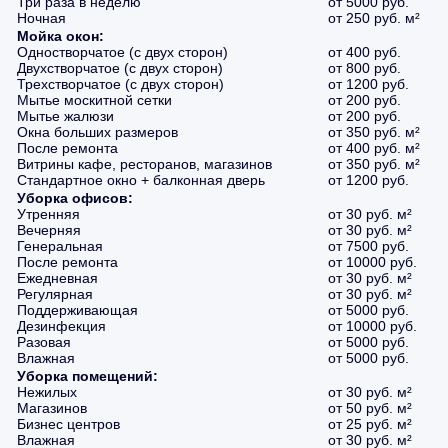
Три раза в неделю
от 5000 руб.
Ночная
от 250 руб. м²
Мойка окон:
Одностворчатое (с двух сторон)
от 400 руб.
Двухстворчатое (с двух сторон)
от 800 руб.
Трехстворчатое (с двух сторон)
от 1200 руб.
Мытье москитной сетки
от 200 руб.
Мытье жалюзи
от 200 руб.
Окна больших размеров
от 350 руб. м²
После ремонта
от 400 руб. м²
Витрины кафе, ресторанов, магазинов
от 350 руб. м²
Стандартное окно + балконная дверь
от 1200 руб.
Уборка офисов:
Утренняя
от 30 руб. м²
Вечерняя
от 30 руб. м²
Генеральная
от 7500 руб.
После ремонта
от 10000 руб.
Ежедневная
от 30 руб. м²
Регулярная
от 30 руб. м²
Поддерживающая
от 5000 руб.
Дезинфекция
от 10000 руб.
Разовая
от 5000 руб.
Влажная
от 5000 руб.
Уборка помещений:
Нежилых
от 30 руб. м²
Магазинов
от 50 руб. м²
Бизнес центров
от 25 руб. м²
Влажная
от 30 руб. м²