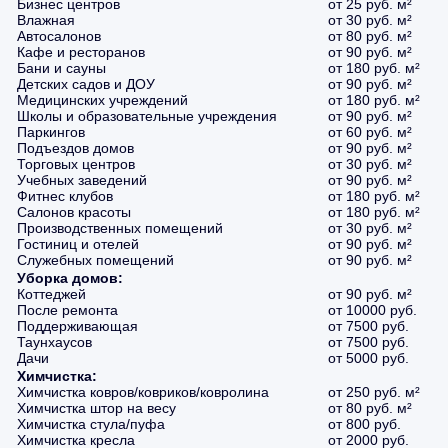
Бизнес центров
от 25 руб. м²
Влажная
от 30 руб. м²
Автосалонов
от 80 руб. м²
Кафе и ресторанов
от 90 руб. м²
Бани и сауны
от 180 руб. м²
Детских садов и ДОУ
от 90 руб. м²
Медицинских учреждений
от 180 руб. м²
Школы и образовательные учреждения
от 90 руб. м²
Паркингов
от 60 руб. м²
Подъездов домов
от 90 руб. м²
Торговых центров
от 30 руб. м²
Учебных заведений
от 90 руб. м²
Фитнес клубов
от 180 руб. м²
Салонов красоты
от 180 руб. м²
Производственных помещений
от 30 руб. м²
Гостиниц и отелей
от 90 руб. м²
Служебных помещений
от 90 руб. м²
Уборка домов:
Коттеджей
от 90 руб. м²
После ремонта
от 10000 руб.
Поддерживающая
от 7500 руб.
Таунхаусов
от 7500 руб.
Дачи
от 5000 руб.
Химчистка:
Химчистка ковров/ковриков/ковролина
от 250 руб. м²
Химчистка штор на весу
от 80 руб. м²
Химчистка стула/пуфа
от 800 руб.
Химчистка кресла
от 2000 руб.