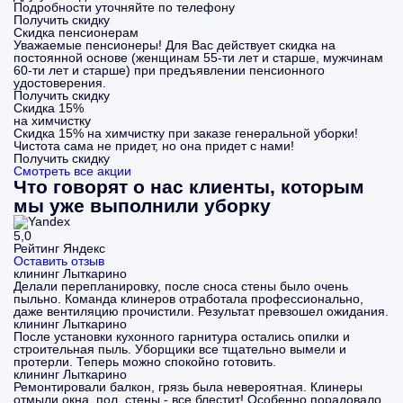
Подробности уточняйте по телефону
Получить скидку
Скидка пенсионерам
Уважаемые пенсионеры! Для Вас действует скидка на
постоянной основе (женщинам 55-ти лет и старше, мужчинам
60-ти лет и старше) при предъявлении пенсионного
удостоверения.
Получить скидку
Скидка 15%
на химчистку
Скидка 15% на химчистку при заказе генеральной уборки!
Чистота сама не придет, но она придет с нами!
Получить скидку
Смотреть все акции
Что говорят о нас клиенты, которым
мы уже выполнили уборку
5,0
Рейтинг Яндекс
Оставить отзыв
клининг Лыткарино
Делали перепланировку, после сноса стены было очень
пыльно. Команда клинеров отработала профессионально,
даже вентиляцию прочистили. Результат превзошел ожидания.
клининг Лыткарино
После установки кухонного гарнитура остались опилки и
строительная пыль. Уборщики все тщательно вымели и
протерли. Теперь можно спокойно готовить.
клининг Лыткарино
Ремонтировали балкон, грязь была невероятная. Клинеры
отмыли окна, пол, стены - все блестит! Особенно порадовало,