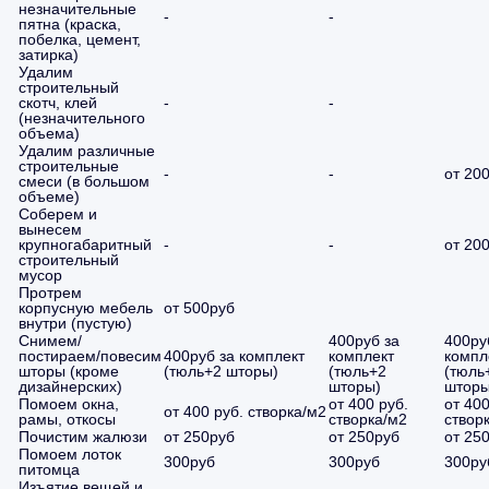
незначительные
-
-
пятна (краска,
побелка, цемент,
затирка)
Удалим
строительный
скотч, клей
-
-
(незначительного
объема)
Удалим различные
строительные
-
-
от 20
смеси (в большом
объеме)
Соберем и
вынесем
крупногабаритный
-
-
от 20
строительный
мусор
Протрем
корпусную мебель
от 500руб
внутри (пустую)
Снимем/
400руб за
400ру
постираем/повесим
400руб за комплект
комплект
компл
шторы (кроме
(тюль+2 шторы)
(тюль+2
(тюль
дизайнерских)
шторы)
шторы
Помоем окна,
от 400 руб.
от 400
от 400 руб. створка/м2
рамы, откосы
створка/м2
створ
Почистим жалюзи
от 250руб
от 250руб
от 25
Помоем лоток
300руб
300руб
300ру
питомца
Изъятие вещей и