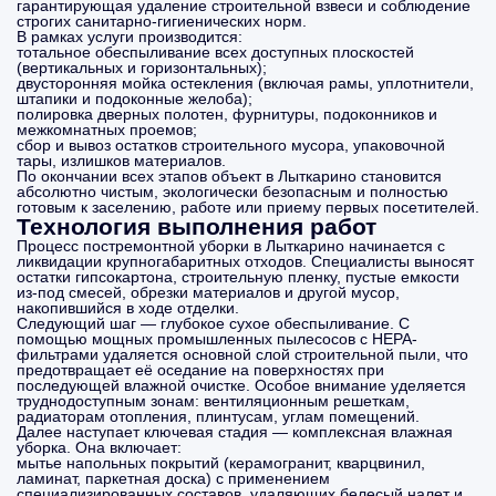
гарантирующая удаление строительной взвеси и соблюдение
строгих санитарно-гигиенических норм.
В рамках услуги производится:
тотальное обеспыливание всех доступных плоскостей
(вертикальных и горизонтальных);
двусторонняя мойка остекления (включая рамы, уплотнители,
штапики и подоконные желоба);
полировка дверных полотен, фурнитуры, подоконников и
межкомнатных проемов;
сбор и вывоз остатков строительного мусора, упаковочной
тары, излишков материалов.
По окончании всех этапов объект в Лыткарино становится
абсолютно чистым, экологически безопасным и полностью
готовым к заселению, работе или приему первых посетителей.
Технология выполнения работ
Процесс постремонтной уборки в Лыткарино начинается с
ликвидации крупногабаритных отходов. Специалисты выносят
остатки гипсокартона, строительную пленку, пустые емкости
из-под смесей, обрезки материалов и другой мусор,
накопившийся в ходе отделки.
Следующий шаг — глубокое сухое обеспыливание. С
помощью мощных промышленных пылесосов с HEPA-
фильтрами удаляется основной слой строительной пыли, что
предотвращает её оседание на поверхностях при
последующей влажной очистке. Особое внимание уделяется
труднодоступным зонам: вентиляционным решеткам,
радиаторам отопления, плинтусам, углам помещений.
Далее наступает ключевая стадия — комплексная влажная
уборка. Она включает:
мытье напольных покрытий (керамогранит, кварцвинил,
ламинат, паркетная доска) с применением
специализированных составов, удаляющих белесый налет и