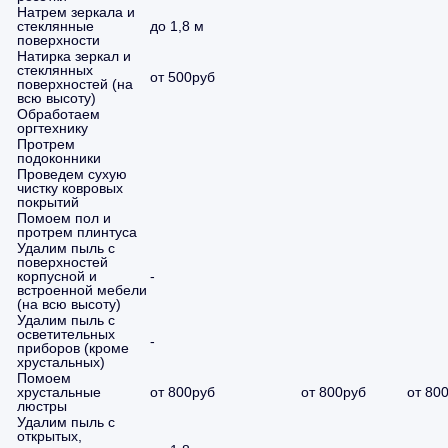
Натрем зеркала и
стеклянные
до 1,8 м
поверхности
Натирка зеркал и
стеклянных
от 500руб
поверхностей (на
всю высоту)
Обработаем
оргтехнику
Протрем
подоконники
Проведем сухую
чистку ковровых
покрытий
Помоем пол и
протрем плинтуса
Удалим пыль с
поверхностей
корпусной и
-
встроенной мебели
(на всю высоту)
Удалим пыль с
осветительных
-
приборов (кроме
хрустальных)
Помоем
хрустальные
от 800руб
от 800руб
от 80
люстры
Удалим пыль с
открытых,