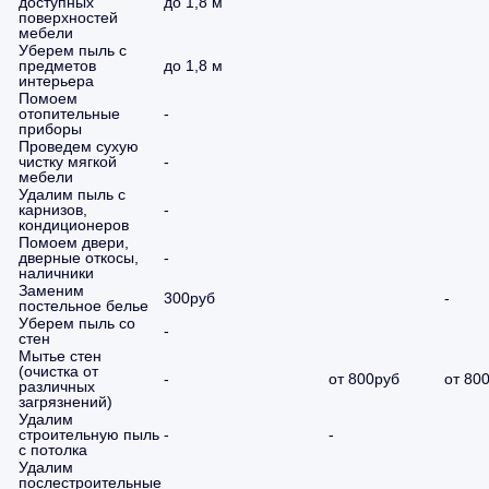
доступных
до 1,8 м
поверхностей
мебели
Уберем пыль с
предметов
до 1,8 м
интерьера
Помоем
отопительные
-
приборы
Проведем сухую
чистку мягкой
-
мебели
Удалим пыль с
карнизов,
-
кондиционеров
Помоем двери,
дверные откосы,
-
наличники
Заменим
300руб
-
постельное белье
Уберем пыль со
-
стен
Мытье стен
(очистка от
-
от 800руб
от 80
различных
загрязнений)
Удалим
строительную пыль
-
-
с потолка
Удалим
послестроительные