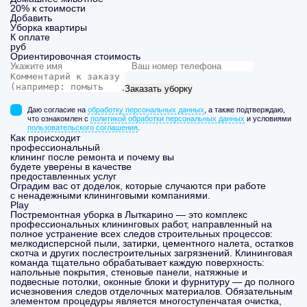
20% к стоимости
Добавить
Уборка
квартиры
К оплате
руб
Ориентировочная стоимость
Заказать уборку
Даю согласие на
обработку персональных данных
, а также подтверждаю,
что ознакомлен с
политикой обработки персональных данных
и условиями
пользовательского соглашения
.
Как происходит
профессиональный
клининг после ремонта и почему вы
будете уверены в качестве
предоставленных услуг
Оградим вас от доделок, которые случаются при работе
с ненадежными клининговыми компаниями.
Play
Постремонтная уборка в Лыткарино — это комплекс
профессиональных клининговых работ, направленный на
полное устранение всех следов строительных процессов:
мелкодисперсной пыли, затирки, цементного налета, остатков
скотча и других послестроительных загрязнений. Клининговая
команда тщательно обрабатывает каждую поверхность:
напольные покрытия, стеновые панели, натяжные и
подвесные потолки, оконные блоки и фурнитуру — до полного
исчезновения следов отделочных материалов. Обязательным
элементом процедуры является многоступенчатая очистка,