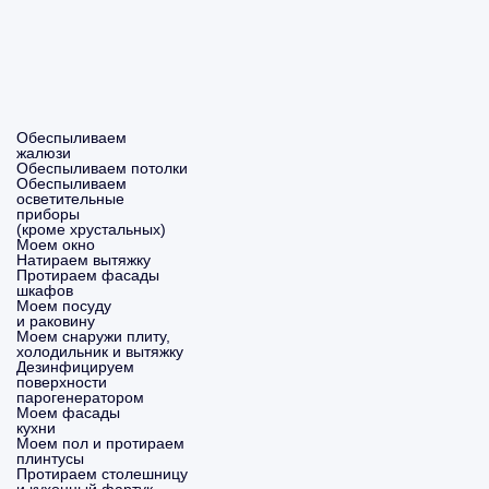
Обеспыливаем
жалюзи
Обеспыливаем потолки
Обеспыливаем
осветительные
приборы
(кроме хрустальных)
Моем окно
Натираем вытяжку
Протираем фасады
шкафов
Моем посуду
и раковину
Моем снаружи плиту,
холодильник и вытяжку
Дезинфицируем
поверхности
парогенератором
Моем фасады
кухни
Моем пол и протираем
плинтусы
Протираем столешницу