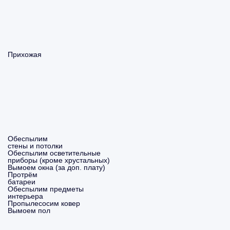
Прихожая
Обеспылим
стены и потолки
Обеспылим осветительные
приборы (кроме хрустальных)
Вымоем окна (за доп. плату)
Протрём
батареи
Обеспылим предметы
интерьера
Пропылесосим ковер
Вымоем пол