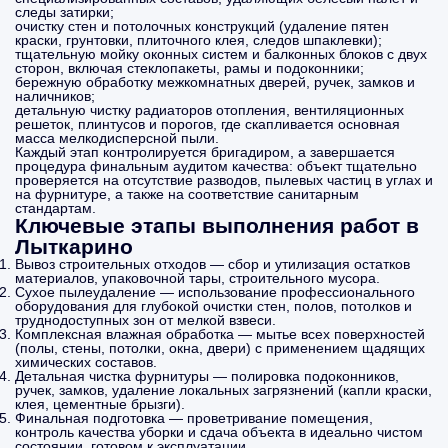
следы затирки;
очистку стен и потолочных конструкций (удаление пятен
краски, грунтовки, плиточного клея, следов шпаклевки);
тщательную мойку оконных систем и балконных блоков с двух
сторон, включая стеклопакеты, рамы и подоконники;
бережную обработку межкомнатных дверей, ручек, замков и
наличников;
детальную чистку радиаторов отопления, вентиляционных
решеток, плинтусов и порогов, где скапливается основная
масса мелкодисперсной пыли.
Каждый этап контролируется бригадиром, а завершается
процедура финальным аудитом качества: объект тщательно
проверяется на отсутствие разводов, пылевых частиц в углах и
на фурнитуре, а также на соответствие санитарным
стандартам.
Ключевые этапы выполнения работ в
Лыткарино
Вывоз строительных отходов — сбор и утилизация остатков
материалов, упаковочной тары, строительного мусора.
Сухое пылеудаление — использование профессионального
оборудования для глубокой очистки стен, полов, потолков и
труднодоступных зон от мелкой взвеси.
Комплексная влажная обработка — мытье всех поверхностей
(полы, стены, потолки, окна, двери) с применением щадящих
химических составов.
Детальная чистка фурнитуры — полировка подоконников,
ручек, замков, удаление локальных загрязнений (капли краски,
клея, цементные брызги).
Финальная подготовка — проветривание помещения,
контроль качества уборки и сдача объекта в идеально чистом
состоянии, готовом к эксплуатации.