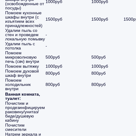
1000руб
1000руб
(освобожденные от
посуды)
Помоем кухонные
шкафы внутри (с
1500руб
1500руб
1500р
изъятием всех
принадлежностей)
Удалим пыль со
стен и проведем
-
локальную помывку
Удалим пыль с
-
потолка
Помоем
микроволновую
500руб
500руб
печь (свч) внутри
Помоем вытяжку
1000руб
1000руб
Помоем духовой
800руб
800руб
шкаф внутри
Помоем
холодильник
800руб
800руб
внутри
Ванная комната,
туалет:
Почистим и
продезинфицируем
раковину/унитаз/
биде/душевую
кабину
Почистим
смесители
Натрем зеркала и