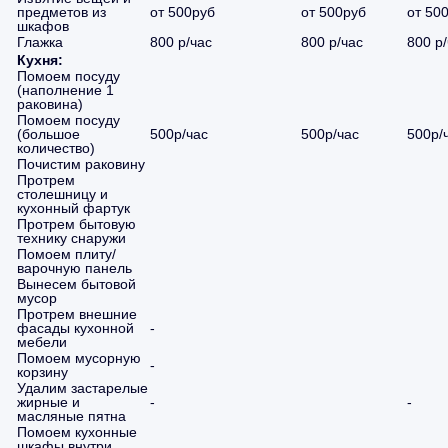
предметов из
от 500руб
от 500руб
от 50
шкафов
Глажка
800 р/час
800 р/час
800 р
Кухня:
Помоем посуду
(наполнение 1
раковина)
Помоем посуду
(большое
500р/час
500р/час
500р/
количество)
Почистим раковину
Протрем
столешницу и
кухонный фартук
Протрем бытовую
технику снаружи
Помоем плиту/
варочную панель
Вынесем бытовой
мусор
Протрем внешние
фасады кухонной
-
мебели
Помоем мусорную
-
корзину
Удалим застарелые
жирные и
-
-
масляные пятна
Помоем кухонные
шкафы внутри