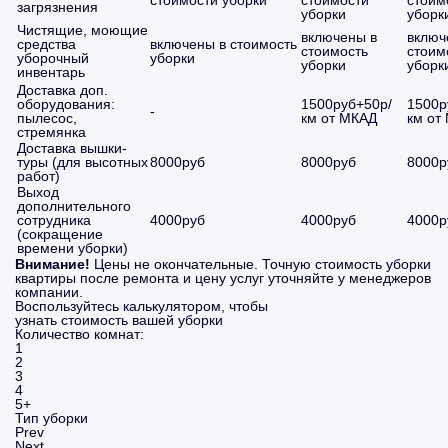
стоимости уборки
стоимости
стоим
загрязнения
уборки
уборк
Чистящие, моющие
включены в
включ
средства
включены в стоимость
стоимость
стоим
уборочный
уборки
уборки
уборк
инвентарь
Доставка доп.
оборудования:
1500руб+50р/
1500р
-
пылесос,
км от МКАД
км от
стремянка
Доставка вышки-
туры (для высотных
8000руб
8000руб
8000р
работ)
Выход
дополнительного
сотрудника
4000руб
4000руб
4000р
(сокращение
времени уборки)
Внимание!
Цены не окончательные. Точную стоимость уборки
квартиры после ремонта и цену услуг уточняйте у менеджеров
компании.
Воспользуйтесь калькулятором, чтобы
узнать стоимость вашей уборки
Количество комнат:
1
2
3
4
5+
Тип уборки
Prev
Next