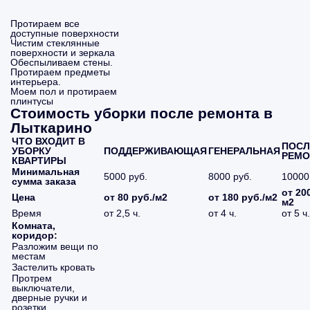
Протираем все
доступные поверхности
Чистим стеклянные
поверхности и зеркала
Обеспыливаем стены.
Протираем предметы
интерьера.
Моем пол и протираем
плинтусы
Стоимость уборки после ремонта в
Лыткарино
ЧТО ВХОДИТ В
ПОСЛ
УБОРКУ
ПОДДЕРЖИВАЮЩАЯ
ГЕНЕРАЛЬНАЯ
РЕМО
КВАРТИРЫ
Минимальная
5000 руб.
8000 руб.
10000
сумма заказа
от 200
Цена
от 80 руб./м2
от 180 руб./м2
м2
Время
от 2,5 ч.
от 4 ч.
от 5 ч.
Комната,
коридор:
Разложим вещи по
местам
Застелить кровать
Протрем
выключатели,
дверные ручки и
розетки