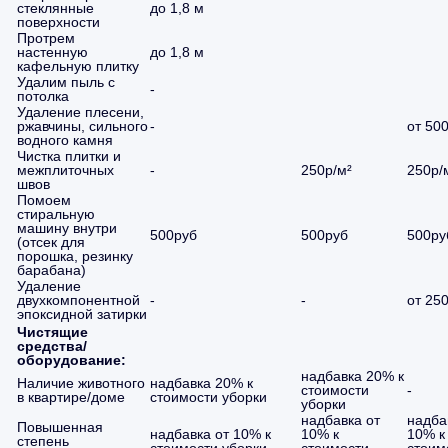
стеклянные
до 1,8 м
поверхности
Протрем
настенную
до 1,8 м
кафельную плитку
Удалим пыль с
-
потолка
Удаление плесени,
ржавчины, сильного
-
от 50
водного камня
Чистка плитки и
межплиточных
-
250р/м²
250р/
швов
Помоем
стиральную
машину внутри
500руб
500руб
500ру
(отсек для
порошка, резинку
барабана)
Удаление
двухкомпонентной
-
-
от 25
эпоксидной затирки
Чистящие
средства/
оборудование:
надбавка 20% к
Наличие животного
надбавка 20% к
стоимости
-
в квартире/доме
стоимости уборки
уборки
надбавка от
надба
Повышенная
надбавка от 10% к
10% к
10% к
степень