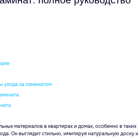
аминат: полное руководство
орке
ы ухода за ламинатом
ламината
ината
ьных материалов в квартирах и домах, особенно в таких г
хода. Он выглядит стильно, имитируя натуральную доску и