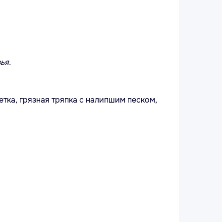
ья.
етка, грязная тряпка с налипшим песком,