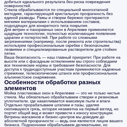
добиться идеального результата без риска повреждения
поверхностей.
Стекла обрабатываются по специальной многоэтапной
методике, гарантирующей кристальную прозрачность без
единой разводы. Рамы и створки бережно протираются
мягкими материалами с использованием составов,
подходящих для конкретного типа покрытия.
Для витрин и панорамных окон в Апрелевке применяются
щадящие технологии, полностью исключающие появление
царапин и потертостей. При работе со сложными
загрязнениями (например, после ремонта или строительства)
используем профессиональные скребки с безопасными
лезвиями и специализированные растворители для стойких
пятен.
Ваша безопасность — наш главный приоритет. При работе на
высоте или с фасадным остеклением мы строго соблюдаем
все технические нормы и требования безопасности. Для
доступа к труднодоступным участкам применяются надежные
стремянки, телескопические штанги или профессиональное
альпинистское снаряжение.
Особенности обработки разных
элементов
Мойка пластиковых окон в Апрелевке — это не только чистые
стекла. Мы обязательно обрабатываем створки и резиновые
уплотнители, где накапливается максимум пыли и влаги.
Отдельно прорабатываем штапики и пазы, удаляя
скопившуюся грязь, которая незаметна на первый взгляд, но
портит общий вид и может привести к износу конструкции.
Витрины магазинов и бизнес-центров мы доводим до
абсолютной прозрачности — ведь они являются лицом вашего
бизнеса. Подоконники обрабатываем деликатными, но