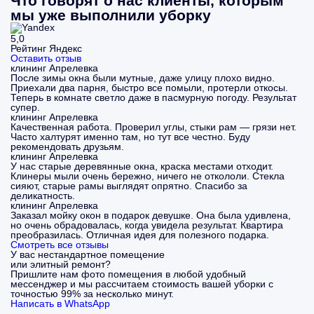
Что говорят о нас клиенты, которым
мы уже выполнили уборку
5,0
Рейтинг Яндекс
Оставить отзыв
клининг Апрелевка
После зимы окна были мутные, даже улицу плохо видно.
Приехали два парня, быстро все помыли, протерли откосы.
Теперь в комнате светло даже в пасмурную погоду. Результат
супер.
клининг Апрелевка
Качественная работа. Проверил углы, стыки рам — грязи нет.
Часто халтурят именно там, но тут все честно. Буду
рекомендовать друзьям.
клининг Апрелевка
У нас старые деревянные окна, краска местами отходит.
Клинеры мыли очень бережно, ничего не откололи. Стекла
сияют, старые рамы выглядят опрятно. Спасибо за
деликатность.
клининг Апрелевка
Заказал мойку окон в подарок девушке. Она была удивлена,
но очень обрадовалась, когда увидела результат. Квартира
преобразилась. Отличная идея для полезного подарка.
Смотреть все отзывы
У вас нестандартное помещение
или элитный ремонт?
Пришлите нам фото помещения в любой удобный
мессенджер и мы рассчитаем стоимость вашей уборки с
точностью 99% за несколько минут.
Написать в WhatsApp