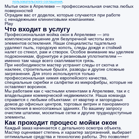
пользовательского соглашения
.
Мытье окон в Апрелевке — профессиональная очистка любых
поверхностей
Оградим вас от доделок, которые случаются при работе
с ненадежными клининговыми компаниями.
Play
Что входит в услугу
Профессиональная мойка окон в Апрелевке — это
комплексное решение для безупречной чистоты всех
элементов остекления. Наши специалисты тщательно
удаляют пыль, городскую копоть, следы дождя и стойкий
налет со стекол, рам и створок. Особое внимание мы уделяем
подоконникам, фурнитуре и резиновым уплотнителям —
именно там чаще всего скапливается грязь.
При необходимости мастер устранит следы от скотча и
наклеек, строительные брызги, разводы и другие сложные
загрязнения. Для этого используется только
профессиональная химия европейского качества,
специальные скребки и салфетки из микрофибры, которые не
оставляют ворсинок.
Мы работаем как с частными клиентами в Апрелевке, так и с
владельцами коммерческой недвижимости. Наша команда
справится с любыми объектами: от квартир и загородных
домов до офисных центров, торговых витрин и панорамного
остекления в многоэтажных зданиях. По вашему запросу
очистим штапики, москитные сетки и другие труднодоступные
элементы.
Как проходит процесс мойки окон
Каждый заказ начинается с детального осмотра объекта.
Мастер оценивает степень и характер загрязнений, выбирает
оптимальные средства и технологию работы. Это позволяет