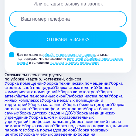
Или оставьте заявку на звонок
Даю согласие на
обработку персональных данных
, а также
подтверждаю, что ознакомлен с
политикой обработки персональных
данных
и условиями
пользовательского соглашения
.
Оказываем весь спектр услуг
по уборке квартир, коттеджей, офисов
Уборка помещений
Уборка технических помещений
Уборка
строительной площадки
Уборка стоматологий
Уборка
коммерческих помещений
Уборка кинотеатров
Уборка
аптек
Мытье панорамных окон
Глубокая чистка пола
Уборка
жилых комплексов
Уборка нежилых помещений и
территорий
Уборка магазинов
Уборка бизнес центров
Уборка
автосалонов
Уборка кафе и ресторанов
Уборка бани и
сауны
Уборка детских садов и ДОУ
Уборка медицинских
учреждений
Уборка школ и образовательных
учреждений
Профессиональная уборка помещений после
ремонта
Уборка складов
Уборка подземного паркинга, клининг
паркингов
Уборка подъездов домов
Уборка торговых
центров
Уборка учебных заведений
Уборка на