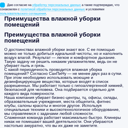
Даю согласие на
обработку персональных данных
а также подтверждаю, что
ознакомлен с
политикой обработки персональных данных
и условиями
пользовательского соглашения
.
Преимущества влажной уборки
помещений
Преимущества влажной уборки
помещений
О достоинствах влажной уборки знают все. С ее помощью
можно не только добиться идеальной чистоты, но и наполнить
воздух влагой. Результат — легкое и комфортное дыхание.
Такую задачу не решить никаким увлажнителем, ведь он не
убирает пыль и грязь.
С какой периодичность проводится влажная уборка
помещений? Согласно СанПиНу — не менее двух раз в сутки.
При этом необходимо использовать моющие и
дезинфицирующие вещества, которые входят в список
разрешенных. Мы работает только с гипоаллергенной химией,
безопасной для человека. Она подбирается отдельно для
каждого вида поверхности.
Наша компания убирает бизнес-центры, тц, офисы, склады,
образовательные учреждения, места общепита, фитнес
клубы, салоны красоты и многое другое. Используя
специальные техники и высокотехнологичное оборудование,
мы справляемся с задачами любой сложности.
Слаженная команда работает максимально быстро. Клинеры
никак не помешают вашей деятельности. Они убираются
настолько аккуратно, что вы их даже не заметите.