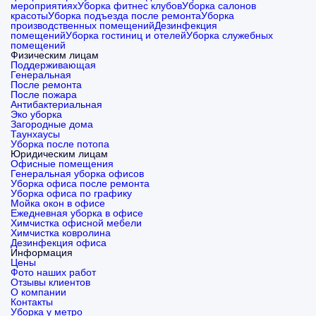
мероприятиях
Уборка фитнес клубов
Уборка салонов
красоты
Уборка подъезда после ремонта
Уборка
производственных помещений
Дезинфекция
помещений
Уборка гостиниц и отелей
Уборка служебных
помещений
Физическим лицам
Поддерживающая
Генеральная
После ремонта
После пожара
Антибактериальная
Эко уборка
Загородные дома
Таунхаусы
Уборка после потопа
Юридическим лицам
Офисные помещения
Генеральная уборка офисов
Уборка офиса после ремонта
Уборка офиса по графику
Мойка окон в офисе
Ежедневная уборка в офисе
Химчистка офисной мебели
Химчистка ковролина
Дезинфекция офиса
Информация
Цены
Фото наших работ
Отзывы клиентов
О компании
Контакты
Уборка у метро