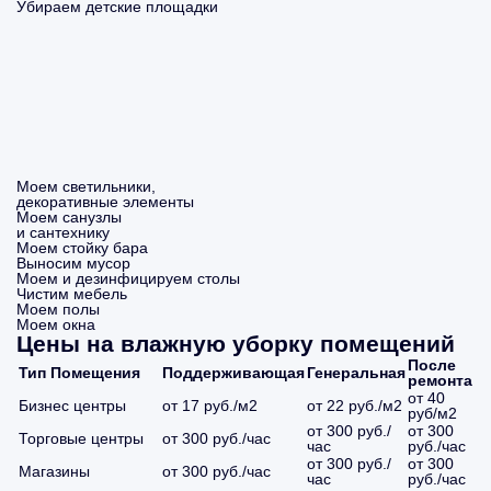
Убираем детские площадки
Моем светильники,
декоративные элементы
Моем санузлы
и сантехнику
Моем стойку бара
Выносим мусор
Моем и дезинфицируем столы
Чистим мебель
Моем полы
Моем окна
Цены на влажную уборку помещений
После
Тип Помещения
Поддерживающая
Генеральная
ремонта
от 40
Бизнес центры
от 17 руб./м2
от 22 руб./м2
руб/м2
от 300 руб./
от 300
Торговые центры
от 300 руб./час
час
руб./час
от 300 руб./
от 300
Магазины
от 300 руб./час
час
руб./час