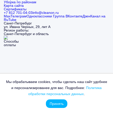
Уборка по районам
Карта сайта
Сертификаты
+7 812 701-04-03
info@cleanon.ru
Max
Телеграм
Одноклассники
Группа ВКонтакте
Дзен
Канал на
RuTube
Санкт-Петребург
ул. Ивана Черных, 29, лит А
Регион работы:
Санкт-Петербург и область
Минимальная стоимость
заказа 5000 руб.
Мы обрабатываем cookies, чтобы сделать наш сайт удобнее
Скоро на всех Play маркетах
и персонализированее для вас. Подробнее:
Политика
обработки персональных данных
.
Принять