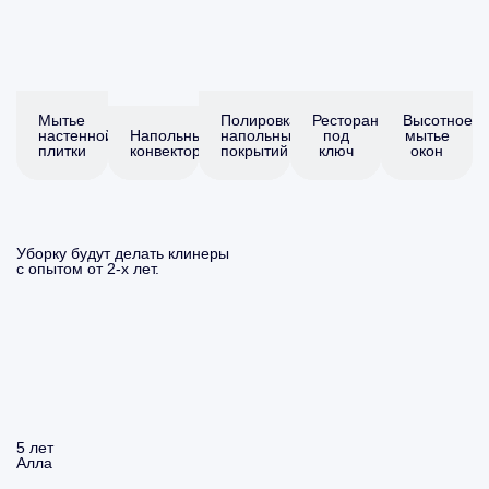
Мытье
Полировка
Ресторан
Высотное
настенной
Напольные
напольных
под
мытье
плитки
конвекторы
покрытий
ключ
окон
Уборку будут делать клинеры
с опытом от 2-х лет.
5 лет
Алла