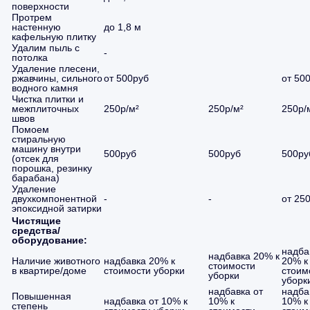
поверхности
Протрем
настенную
до 1,8 м
кафельную плитку
Удалим пыль с
-
потолка
Удаление плесени,
ржавчины, сильного
от 500руб
от 50
водного камня
Чистка плитки и
межплиточных
250р/м²
250р/м²
250р/
швов
Помоем
стиральную
машину внутри
500руб
500руб
500ру
(отсек для
порошка, резинку
барабана)
Удаление
двухкомпонентной
-
-
от 25
эпоксидной затирки
Чистящие
средства/
оборудование:
надба
надбавка 20% к
Наличие животного
надбавка 20% к
20% к
стоимости
в квартире/доме
стоимости уборки
стоим
уборки
уборк
надбавка от
надба
Повышенная
надбавка от 10% к
10% к
10% к
степень