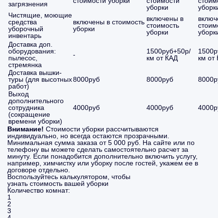
стоимости уборки
стоимости
стоим
загрязнения
уборки
уборк
Чистящие, моющие
включены в
включ
средства
включены в стоимость
стоимость
стоим
уборочный
уборки
уборки
уборк
инвентарь
Доставка доп.
оборудования:
1500руб+50р/
1500р
-
пылесос,
км от КАД
км от
стремянка
Доставка вышки-
туры (для высотных
8000руб
8000руб
8000р
работ)
Выход
дополнительного
сотрудника
4000руб
4000руб
4000р
(сокращение
времени уборки)
Внимание!
Стоимости уборки рассчитываются
индивидуально, но всегда остаются прозрачными.
Минимальная сумма заказа от 5 000 руб. На сайте или по
телефону вы можете сделать самостоятельно расчет за
минуту. Если понадобится дополнительно включить услугу,
например, химчистку или уборку после гостей, укажем ее в
договоре отдельно.
Воспользуйтесь калькулятором, чтобы
узнать стоимость вашей уборки
Количество комнат:
1
2
3
4