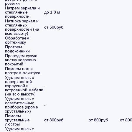
розетки
Натрем зеркала и
стеклянные
до 1,8 м
поверхности
Натирка зеркал и
стеклянных
от 500руб
поверхностей (на
всю высоту)
Обработаем
оргтехнику
Протрем
подоконники
Проведем сухую
чистку ковровых
покрытий
Помоем пол и
протрем плинтуса
Удалим пыль с
поверхностей
корпусной и
-
встроенной мебели
(на всю высоту)
Удалим пыль с
осветительных
-
приборов (кроме
хрустальных)
Помоем
хрустальные
от 800руб
от 800руб
от 80
люстры
Удалим пыль с