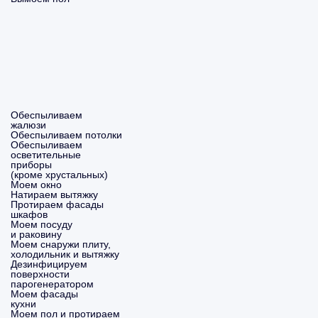
Обеспыливаем
жалюзи
Обеспыливаем потолки
Обеспыливаем
осветительные
приборы
(кроме хрустальных)
Моем окно
Натираем вытяжку
Протираем фасады
шкафов
Моем посуду
и раковину
Моем снаружи плиту,
холодильник и вытяжку
Дезинфицируем
поверхности
парогенератором
Моем фасады
кухни
Моем пол и протираем