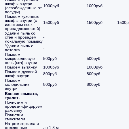
шкафы внутри
1000руб
1000руб
(освобожденные от
посуды)
Помоем кухонные
шкафы внутри (с
1500руб
1500руб
1500р
изъятием всех
принадлежностей)
Удалим пыль со
стен и проведем
-
локальную помывку
Удалим пыль с
-
потолка
Помоем
микроволновую
500руб
500руб
печь (свч) внутри
Помоем вытяжку
1000руб
1000руб
Помоем духовой
800руб
800руб
шкаф внутри
Помоем
холодильник
800руб
800руб
внутри
Ванная комната,
туалет:
Почистим и
продезинфицируем
раковину
Почистим
смесители
Натрем зеркала и
стеклянные
до 1,8 м