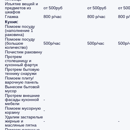
Изъятие вещей и
предметов из
от 500руб
от 500руб
от 50
шкафов
Глажка
800 р/час
800 р/час
800 р
Кухня:
Помоем посуду
(наполнение 1
раковина)
Помоем посуду
(большое
500р/час
500р/час
500р/
количество)
Почистим раковину
Протрем
столешницу и
кухонный фартук
Протрем бытовую
технику снаружи
Помоем плиту/
варочную панель
Вынесем бытовой
мусор
Протрем внешние
фасады кухонной
-
мебели
Помоем мусорную
-
корзину
Удалим застарелые
жирные и
-
-
масляные пятна
Помоем кухонные