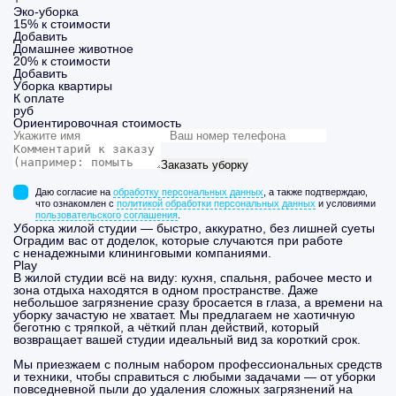
Эко-уборка
15% к стоимости
Добавить
Домашнее животное
20% к стоимости
Добавить
Уборка
квартиры
К оплате
руб
Ориентировочная стоимость
Заказать уборку
Даю согласие на
обработку персональных данных
, а также подтверждаю,
что ознакомлен с
политикой обработки персональных данных
и условиями
пользовательского соглашения
.
Уборка жилой студии — быстро, аккуратно, без лишней суеты
Оградим вас от доделок, которые случаются при работе
с ненадежными клининговыми компаниями.
Play
В жилой студии всё на виду: кухня, спальня, рабочее место и
зона отдыха находятся в одном пространстве. Даже
небольшое загрязнение сразу бросается в глаза, а времени на
уборку зачастую не хватает. Мы предлагаем не хаотичную
беготню с тряпкой, а чёткий план действий, который
возвращает вашей студии идеальный вид за короткий срок.
Мы приезжаем с полным набором профессиональных средств
и техники, чтобы справиться с любыми задачами — от уборки
повседневной пыли до удаления сложных загрязнений на