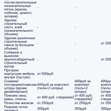
послестроительные
незначительные
-
-
пятна (краска,
побелка, цемент,
затирка)
Удалим
строительный
скотч, клей
-
-
(незначительного
объема)
Удалим различные
строительные
-
-
от 20
смеси (в большом
объеме)
Соберем и
вынесем
крупногабаритный
-
-
от 20
строительный
мусор
Протрем
корпусную мебель
от 500руб
внутри (пустую)
Снимем/
400руб за
400ру
постираем/повесим
400руб за комплект
комплект
компл
шторы (кроме
(тюль+2 шторы)
(тюль+2
(тюль
дизайнерских)
шторы)
шторы
Помоем окна,
от 400 руб.
от 400
от 400 руб. створка/м2
рамы, откосы
створка/м2
створ
Почистим жалюзи
от 250руб
от 250руб
от 25
Помоем лоток
300руб
300руб
300ру
питомца