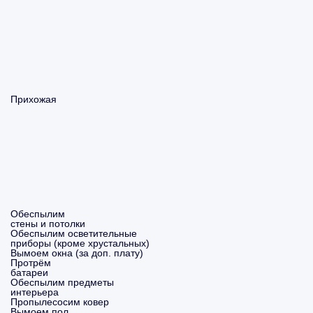
Прихожая
Обеспылим
стены и потолки
Обеспылим осветительные
приборы (кроме хрустальных)
Вымоем окна (за доп. плату)
Протрём
батареи
Обеспылим предметы
интерьера
Пропылесосим ковер
Вымоем пол