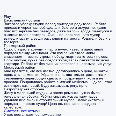
Play
Васильевский остров
Заказала уборку студии перед приездом родителей. Ребята
приехали через час, всё сделали быстро и аккуратно: кухня
блестит, зеркала без разводов, даже мелочи вроде плинтусов и
выключателей протёрли. Очень понравилось, что мусор
вынесли сразу, а вещи расставили на места. Родители были в
восторге!
Приморский район
Сдаю студию в аренду, и часто нужно навести идеальный
порядок между жильцами. Эта компания стала моим
спасением — звоню утром, к обеду квартира готова к показу.
Полы чистые, кухня без следов жира, запах свежести по всей
квартире. Работают без лишних вопросов и навязывания услуг.
Московский район
Мне нравится, что всё честно: договорились о цене, никакой
«доплаты на месте». Убрали очень тщательно, даже окна и
стеклянную перегородку сделали прозрачными, хотя я не
просила. Понравилась работа с мягкой мебелью — диван стал
выглядеть как новый. Буду заказывать регулярно.
Петроградская сторона
Живу в маленькой студии, и после ремонта нужна была
генеральная уборка. Ребята справились за пару часов,
удалили всю пыль и строительный мусор. Запах чистоты и
порядок — просто супер! Цена полностью оправдана
качеством.
Смотреть все отзывы
У вас нестандартное помещение