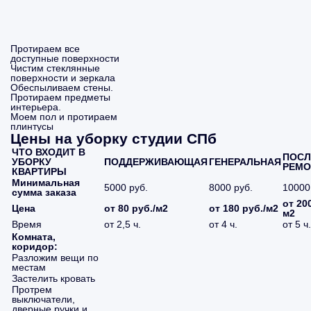
Протираем все
доступные поверхности
Чистим стеклянные
поверхности и зеркала
Обеспыливаем стены.
Протираем предметы
интерьера.
Моем пол и протираем
плинтусы
Цены на уборку студии СПб
ЧТО ВХОДИТ В
ПОСЛ
УБОРКУ
ПОДДЕРЖИВАЮЩАЯ
ГЕНЕРАЛЬНАЯ
РЕМО
КВАРТИРЫ
Минимальная
5000 руб.
8000 руб.
10000
сумма заказа
от 200
Цена
от 80 руб./м2
от 180 руб./м2
м2
Время
от 2,5 ч.
от 4 ч.
от 5 ч.
Комната,
коридор:
Разложим вещи по
местам
Застелить кровать
Протрем
выключатели,
дверные ручки и