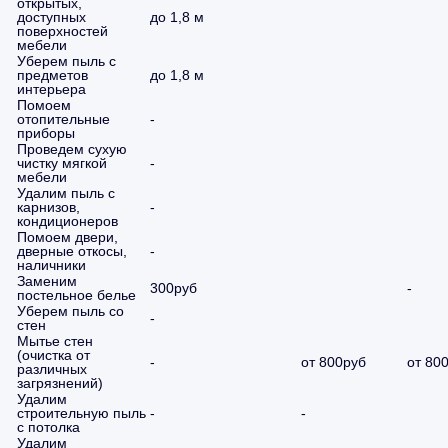
открытых,
доступных
до 1,8 м
поверхностей
мебели
Уберем пыль с
предметов
до 1,8 м
интерьера
Помоем
отопительные
-
приборы
Проведем сухую
чистку мягкой
-
мебели
Удалим пыль с
карнизов,
-
кондиционеров
Помоем двери,
дверные откосы,
-
наличники
Заменим
300руб
-
постельное белье
Уберем пыль со
-
стен
Мытье стен
(очистка от
-
от 800руб
от 80
различных
загрязнений)
Удалим
строительную пыль
-
-
с потолка
Удалим