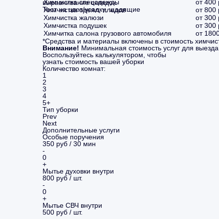
Химчистка спецодежды
от 400 
выравнивание складок.
Тест на цвет/усадку, щадящие
Химчистка одеял, пледов
от 800 
средства.
Химчистка жалюзи
от 300 
Химчистка подушек
от 300 
Химчитка салона грузового автомобиля
от 1800
*Средства и материалы включены в стоимость химчис
Внимание!
Минимальная стоимость услуг для выезда
Воспользуйтесь калькулятором, чтобы
узнать стоимость вашей уборки
Количество комнат:
1
2
3
4
5+
Тип уборки
Prev
Next
Дополнительные услуги
Особые поручения
350 руб / 30 мин
-
0
+
Мытье духовки внутри
800 руб / шт.
-
0
+
Мытье СВЧ внутри
500 руб / шт.