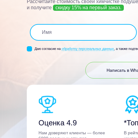
Рассчитайте стоимость своей химчистке подуше
и получите
скидку 15% на первый заказ.
Даю согласие на
обработку персональных данных
, а также подт
Написать в Wh
Оценка 4.9
*Топ
Нам доверяют клиенты — более
В рейт