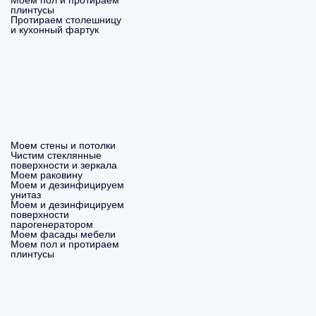
Моем пол и протираем
плинтусы
Протираем столешницу
и кухонный фартук
Моем стены и потолки
Чистим стеклянные
поверхности и зеркала
Моем раковину
Моем и дезинфицируем
унитаз
Моем и дезинфицируем
поверхности
парогенератором
Моем фасады мебели
Моем пол и протираем
плинтусы