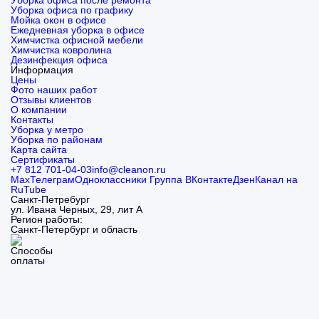
Уборка офиса после ремонта
Уборка офиса по графику
Мойка окон в офисе
Ежедневная уборка в офисе
Химчистка офисной мебели
Химчистка ковролина
Дезинфекция офиса
Информация
Цены
Фото наших работ
Отзывы клиентов
О компании
Контакты
Уборка у метро
Уборка по районам
Карта сайта
Сертификаты
+7 812 701-04-03
info@cleanon.ru
Max
Телеграм
Одноклассники
Группа ВКонтакте
Дзен
Канал на
RuTube
Санкт-Петребург
ул. Ивана Черных, 29, лит А
Регион работы:
Санкт-Петербург и область