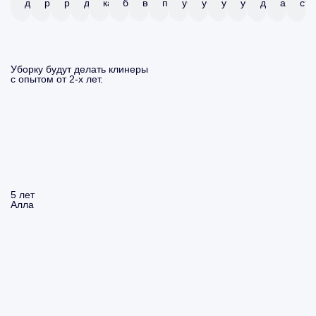
дома
ремонта
ремонта
дома
картины
балкона
веранды
паром
уборка
уборка
уборка
уборка
детской
аренды
сту
Уборку будут делать клинеры
с опытом от 2-х лет.
5 лет
Алла