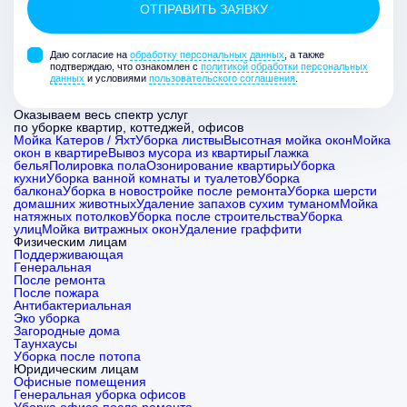
Даю согласие на
обработку персональных данных
, а также
подтверждаю, что ознакомлен с
политикой обработки персональных
данных
и условиями
пользовательского соглашения
.
Оказываем весь спектр услуг
по уборке квартир, коттеджей, офисов
Мойка Катеров / Яхт
Уборка листвы
Высотная мойка окон
Мойка
окон в квартире
Вывоз мусора из квартиры
Глажка
белья
Полировка пола
Озонирование квартиры
Уборка
кухни
Уборка ванной комнаты и туалетов
Уборка
балкона
Уборка в новостройке после ремонта
Уборка шерсти
домашних животных
Удаление запахов сухим туманом
Мойка
натяжных потолков
Уборка после строительства
Уборка
улиц
Мойка витражных окон
Удаление граффити
Физическим лицам
Поддерживающая
Генеральная
После ремонта
После пожара
Антибактериальная
Эко уборка
Загородные дома
Таунхаусы
Уборка после потопа
Юридическим лицам
Офисные помещения
Генеральная уборка офисов