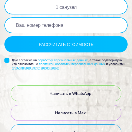
1
санузел
Даю согласие на
обработку персональных данных
, а также подтверждаю,
что ознакомлен с
политикой обработки персональных данных
и условиями
пользовательского соглашения
.
Написать в WhatsApp
Написать в Max