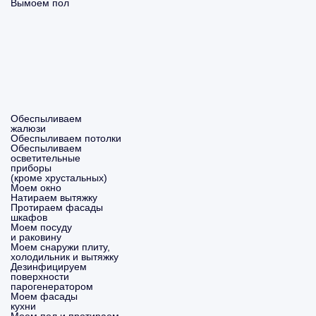
Вымоем пол
Обеспыливаем
жалюзи
Обеспыливаем потолки
Обеспыливаем
осветительные
приборы
(кроме хрустальных)
Моем окно
Натираем вытяжку
Протираем фасады
шкафов
Моем посуду
и раковину
Моем снаружи плиту,
холодильник и вытяжку
Дезинфицируем
поверхности
парогенератором
Моем фасады
кухни