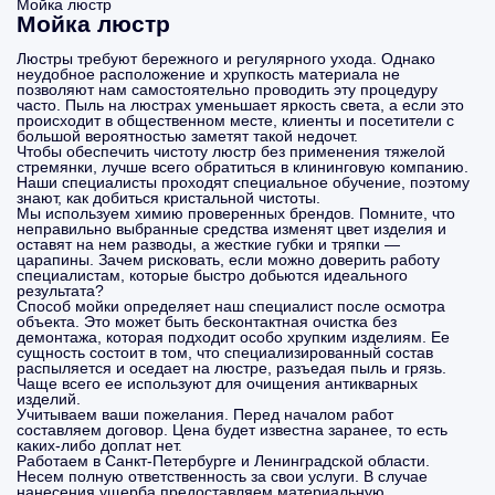
Мойка люстр
Мойка люстр
Люстры требуют бережного и регулярного ухода. Однако
неудобное расположение и хрупкость материала не
позволяют нам самостоятельно проводить эту процедуру
часто. Пыль на люстрах уменьшает яркость света, а если это
происходит в общественном месте, клиенты и посетители с
большой вероятностью заметят такой недочет.
Чтобы обеспечить чистоту люстр без применения тяжелой
стремянки, лучше всего обратиться в клининговую компанию.
Наши специалисты проходят специальное обучение, поэтому
знают, как добиться кристальной чистоты.
Мы используем химию проверенных брендов. Помните, что
неправильно выбранные средства изменят цвет изделия и
оставят на нем разводы, а жесткие губки и тряпки —
царапины. Зачем рисковать, если можно доверить работу
специалистам, которые быстро добьются идеального
результата?
Способ мойки определяет наш специалист после осмотра
объекта. Это может быть бесконтактная очистка без
демонтажа, которая подходит особо хрупким изделиям. Ее
сущность состоит в том, что специализированный состав
распыляется и оседает на люстре, разъедая пыль и грязь.
Чаще всего ее используют для очищения антикварных
изделий.
Учитываем ваши пожелания. Перед началом работ
составляем договор. Цена будет известна заранее, то есть
каких-либо доплат нет.
Работаем в Санкт-Петербурге и Ленинградской области.
Несем полную ответственность за свои услуги. В случае
нанесения ущерба предоставляем материальную