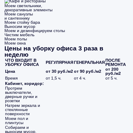
Моем светильники,
декоративные элементы
Моем санузлы
и сантехнику
Моем стойку бара
Выносим мусор
Моем и дезинфицируем столы
Чистим мебель
Моем полы
Моем окна
Цены на уборку офиса 3 раза в
неделю
ЧТО ВХОДИТ В
ПОСЛЕ
РЕГУЛЯРНАЯ
ГЕНЕРАЛЬНАЯ
УБОРКУ ОФИСА
РЕМОНТА
от 200
Цена
от 30 руб./м2
от 90 руб./м2
руб./м2
Время
от 1,5 ч.
от 4 ч.
от 5 ч.
Кабинет, коридор:
Протрем
выключатели,
дверные ручки и
розетки
Натрем зеркала и
стеклянные
поверхности
Моем пол и
плинтусы
Собираем и
выносим мусор,