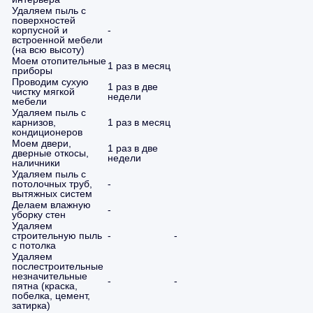
Удаляем пыль с
поверхностей
корпусной и
-
встроенной мебели
(на всю высоту)
Моем отопительные
1 раз в месяц
приборы
Проводим сухую
1 раз в две
чистку мягкой
недели
мебели
Удаляем пыль с
карнизов,
1 раз в месяц
кондиционеров
Моем двери,
1 раз в две
дверные откосы,
недели
наличники
Удаляем пыль с
потолочных труб,
-
вытяжных систем
Делаем влажную
-
уборку стен
Удаляем
строительную пыль
-
-
с потолка
Удаляем
послестроительные
незначительные
-
-
пятна (краска,
побелка, цемент,
затирка)