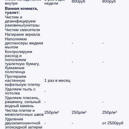
800руб
800руб
внутри
недели
Ванная комната,
туалет:
Чистим и
дезинфицируем
раковины/унитазы
Чистим смесители
Натираем зеркала
Наполняем
диспансеры жидким
-
-
мылом
Контролируем
расход и
пополняем
-
-
туалетную бумагу,
бумажные
полотенца
Протираем
настенную
1 раз в месяц
кафельную плитку
Удаляем пыль с
-
потолка
Удаляем плесень,
ржавчину, сильный
-
-
водный камень
Чистка плитки и
250р/м²
250р/м²
250р/м²
межплиточных швов
Удаление
двухкомпонентной
-
-
от 2500руб
эпоксидной затирки