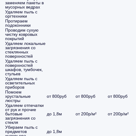
заменяем пакеты в
мусорных ведрах
Удаляем пыль с
оргтехники
Протираем
подоконники
Проводим сухую
чистку ковровых
покрытий
Удаляем локальные
загрязнения со
стеклянных
поверхностей
Удаляем пыль с
поверхностей
шкафов, тумбочек,
стульев
Удаляем пыль с
осветительных
приборов
Помоем
хрустальные
от 800руб
от 800руб
от 800руб
люстры
Удаляем отпечатки
от рук и прочие
бытовые
до 1,8м
от 200р/м²
от 200р/м²
загрязнения со
стекля
Убираем пыль с
предметов
до 1,8м
интерьера