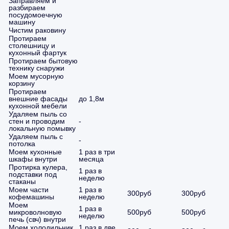
Заправляем и
разбираем
посудомоечную
машину
Чистим раковину
Протираем
столешницу и
кухонный фартук
Протираем бытовую
технику снаружи
Моем мусорную
корзину
Протираем
внешние фасады
до 1,8м
кухонной мебели
Удаляем пыль со
стен и проводим
-
локальную помывку
Удаляем пыль с
-
потолка
Моем кухонные
1 раз в три
шкафы внутри
месяца
Протирка кулера,
1 раз в
подставки под
неделю
стаканы
Моем части
1 раз в
300руб
300руб
кофемашины
неделю
Моем
1 раз в
микроволновую
500руб
500руб
неделю
печь (свч) внутри
Моем холодильник
1 раз в две