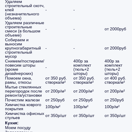
Удаляем
строительный скотч,
клей
-
-
(незначительного
объема)
Удаляем различные
строительные
-
-
от 2000руб
смеси (в большом
объеме)
Собираем и
выносим
крупногабаритный
-
-
от 2000руб
строительный
мусор
Снимем/постираем/
400р за
400р за
повесим шторы
комплект
комплект
-
(кроме
(тюль+2
(тюль+2
дизайнерских)
шторы)
шторы)
Помоем окна,
от 350 руб.
от 350 руб.
от 400 руб.
рамы, откосы
створка/м²
створка/м²
створка/м²
Мытье стеклянных
перегородок после
от 200р/м²
от 200р/м²
от 200р/м²
ремонта/установки
Почистим жалюзи
от 250руб
от 250руб
от 250руб
Химчистка коврого
100р/м²
100р/м²
100р/м²
покрытия
Химчистка офисных
от 350р/шт
от 350р/шт
от 350р/шт
стульев
Кухня:
Моем посуду