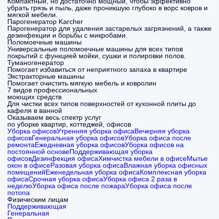
Компактный, но достаточно мощный, чтобы эффективно
убрать грязь и пыль, даже проникшую глубоко в ворс ковров и
мягкой мебели.
Парогенератор Karcher
Парогенератор для удаления застарелых загрязнений, а также
дезинфекции и борьбы с микробами.
Поломоечные машины
Универсальные поломоечные машины для всех типов
покрытий с функцией мойки, сушки и полировки полов.
Туманогенератор
Помогает избавиться от неприятного запаха в квартире
Экстракторные машины
Помогает очистить мягкую мебель и ковролин
7 видов профессиональных
моющих средств
Для чистки всех типов поверхностей от кухонной плиты до
кафеля в ванной
Оказываем весь спектр услуг
по уборке квартир, коттеджей, офисов
Уборка офисов
Утренняя уборка офиса
Вечерняя уборка
офисов
Генеральная уборка офисов
Уборка офиса после
ремонта
Ежедневная уборка офисов
Уборка офисов на
постоянной основе
Поддерживающая уборка
офисов
Дезинфекция офиса
Химчистка мебели в офисе
Мытье
окон в офисе
Разовая уборка офиса
Влажная уборка офисных
помещений
Еженедельная уборка офиса
Комплексная уборка
офиса
Срочная уборка офиса
Уборка офиса 2 раза в
неделю
Уборка офиса после пожара
Уборка офиса после
потопа
Физическим лицам
Поддерживающая
Генеральная