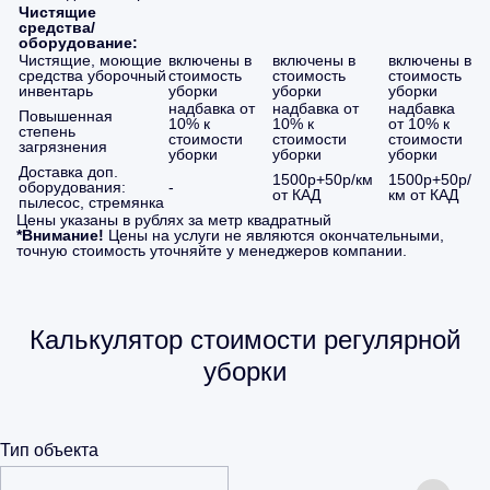
Чистящие
средства/
оборудование:
Чистящие, моющие
включены в
включены в
включены в
средства уборочный
стоимость
стоимость
стоимость
инвентарь
уборки
уборки
уборки
надбавка от
надбавка от
надбавка
Повышенная
10% к
10% к
от 10% к
степень
стоимости
стоимости
стоимости
загрязнения
уборки
уборки
уборки
Доставка доп.
1500р+50р/км
1500р+50р/
оборудования:
-
от КАД
км от КАД
пылесос, стремянка
Цены указаны в рублях за метр квадратный
*Внимание!
Цены на услуги не являются окончательными,
точную стоимость уточняйте у менеджеров компании.
Калькулятор стоимости регулярной
уборки
Тип объекта