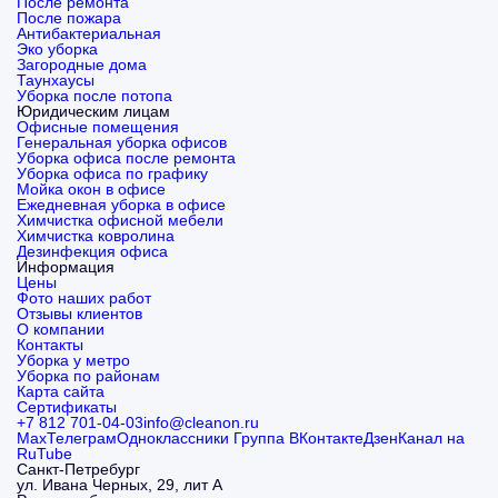
После ремонта
После пожара
Антибактериальная
Эко уборка
Загородные дома
Таунхаусы
Уборка после потопа
Юридическим лицам
Офисные помещения
Генеральная уборка офисов
Уборка офиса после ремонта
Уборка офиса по графику
Мойка окон в офисе
Ежедневная уборка в офисе
Химчистка офисной мебели
Химчистка ковролина
Дезинфекция офиса
Информация
Цены
Фото наших работ
Отзывы клиентов
О компании
Контакты
Уборка у метро
Уборка по районам
Карта сайта
Сертификаты
+7 812 701-04-03
info@cleanon.ru
Max
Телеграм
Одноклассники
Группа ВКонтакте
Дзен
Канал на
RuTube
Санкт-Петребург
ул. Ивана Черных, 29, лит А