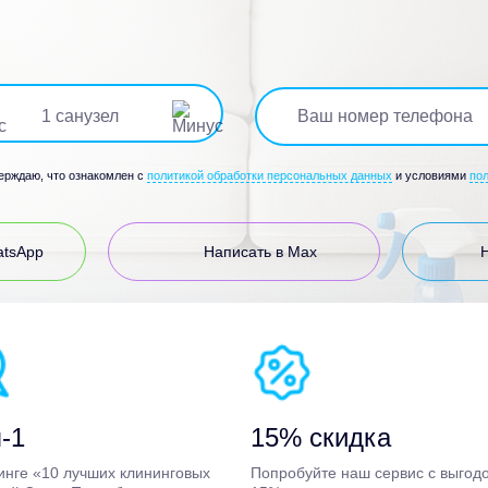
1
санузел
верждаю, что ознакомлен с
политикой обработки персональных данных
и условиями
по
atsApp
Написать в Max
-1
15% скидка
инге «10 лучших клининговых
Попробуйте наш сервис с выгод