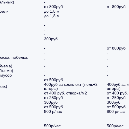
альных)
-
от 800руб
от 800руб
ебели
до 1,8 м
до 1,8 м
-
-
-
-
300руб
-
-
от 800руб
-
-
аска, побелка,
-
-
бъема)
-
-
объеме)
-
-
 мусор
-
-
от 500руб
400руб за комплект (тюль+2
400руб за 
ких)
шторы)
шторы)
от 400 руб. створка/м2
от 400 руб.
от 250руб
от 250руб
300руб
300руб
от 500руб
от 500руб
800 р/час
800 р/час
500р/час
500р/час