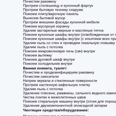
Почистим раковину
парогенератором
Протрем столешницу и кухонный фартук
Моем фасады мебели
Моем пол и протираем
Протрем бытовую технику снаружи
плинтусы
Помоем плиту/варочную панель
Вынесем бытовой мусор
Протрем внешние фасады кухонной мебели
Помоем мусорную корзину
Удалим застарелые жирные и масляные пятна
Помоем кухонные шкафы внутри (освобожденные от 
Помоем кухонные шкафы внутри (с изъятием всех пр
Удалим пыль со стен и проведем локальную помывку
Удалим пыль с потолка
Помоем микроволновую печь (свч) внутри
Помоем вытяжку
Протираем все
доступные поверхности
Помоем духовой шкаф внутри
Чистим стеклянные
Помоем холодильник внутри
поверхности и зеркала
Ванная комната, туалет:
Обеспыливаем стены.
Почистим и продезинфицируем раковину
Протираем предметы
Почистим смесители
интерьера.
Натрем зеркала и стеклянные поверхности
Моем пол и протираем
плинтусы
Протрем настенную кафельную плитку
Удалим пыль с потолка
Удаление плесени, ржавчины, сильного водного камн
Чистка плитки и межплиточных швов
Помоем стиральную машину внутри (отсек для порошк
Удаление двухкомпонентной эпоксидной затирки
Чистящие средства/оборудование:
Наличие животного в квартире/доме