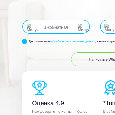
1
-комнатная
Даю согласие на
обработку персональных данных
, а также подт
Написать в Wh
Оценка 4.9
*Топ
Нам доверяют клиенты — более
В рейт