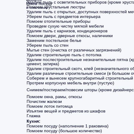
Удалим пыль с осветительных приборов (кроме хруст
Моем посуду
Помоем хрустальные люстры
и раковину
Удалим пыль с открытых, доступных поверхностей м
Моем снаружи плиту,
холодильник и вытяжку
Уберем пыль с предметов интерьера
Дезинфицируем
Помоем отопительные приборы
поверхности
Проведем сухую чистку мягкой мебели
парогенератором
Удалим пыль с карнизов, кондиционеров
Моем фасады
Помоем двери, дверные откосы, наличники
кухни
Заменим постельное белье
Моем пол и протираем
Уберем пыль со стен
плинтусы
Протираем столешницу
Мытье стен (очистка от различных загрязнений)
и кухонный фартук
Удалим строительную пыль с потолка
Удалим послестроительные незначительные пятна (кр
цемент, затирка)
Удалим строительный скотч, клей (незначительного о
Удалим различные строительные смеси (в большом 
Соберем и вынесем крупногабаритный строительный
Протрем корпусную мебель внутри (пустую)
Снимем/постираем/повесим шторы (кроме дизайнерс
Помоем окна, рамы, откосы
Почистим жалюзи
Моем стены и потолки
Помоем лоток питомца
Чистим стеклянные
Изъятие вещей и предметов из шкафов
поверхности и зеркала
Моем раковину
Глажка
Моем и дезинфицируем
Кухня:
унитаз
Помоем посуду (наполнение 1 раковина)
Моем и дезинфицируем
Помоем посуду (большое количество)
поверхности