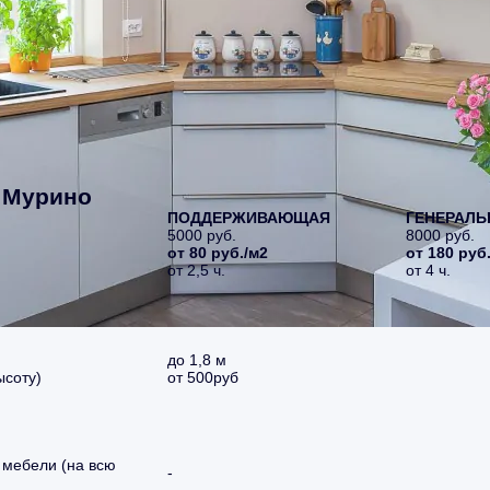
 Мурино
ПОДДЕРЖИВАЮЩАЯ
ГЕНЕРАЛЬ
5000 руб.
8000 руб.
от 80 руб./м2
от 180 руб
от 2,5 ч.
от 4 ч.
до 1,8 м
ысоту)
от 500руб
 мебели (на всю
-