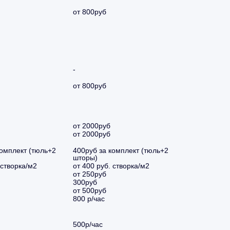
от 800руб
-
от 800руб
от 2000руб
от 2000руб
комплект (тюль+2
400руб за комплект (тюль+2
шторы)
 створка/м2
от 400 руб. створка/м2
от 250руб
300руб
от 500руб
800 р/час
500р/час