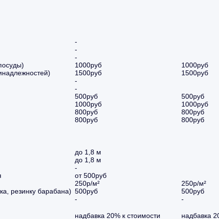
-
-
-
посуды)
1000руб
1000руб
инадлежностей)
1500руб
1500руб
-
-
500руб
500руб
1000руб
1000руб
800руб
800руб
800руб
800руб
до 1,8 м
до 1,8 м
-
я
от 500руб
250р/м²
250р/м²
а, резинку барабана)
500руб
500руб
-
-
надбавка 20% к стоимости
надбавка 2