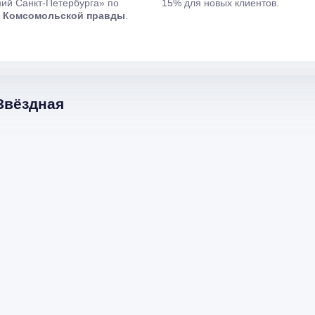
ий Санкт-Петербурга» по
15% для новых клиентов.
и
Комсомольской правды
.
Звёздная