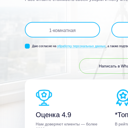
1
-комнатная
Даю согласие на
обработку персональных данных
, а также подт
Написать в Wh
Оценка 4.9
*Топ
Нам доверяют клиенты — более
В рейт