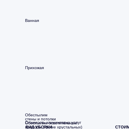
Ванная
Прихожая
Обеспылим
стены и потолки
Стоимость клининговых услуг
Обеспылим осветительные
приборы (кроме хрустальных)
ВИД УБОРКИ
СТОИ