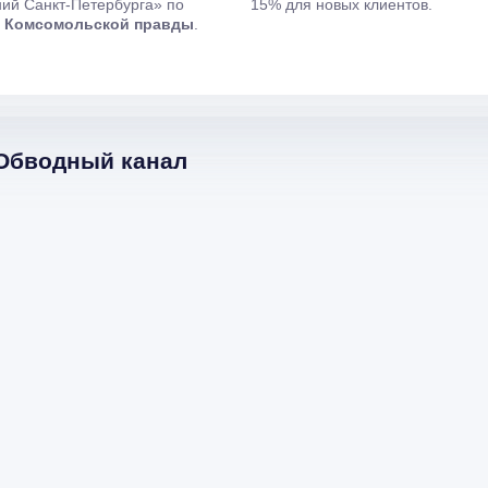
ий Санкт-Петербурга» по
15% для новых клиентов.
и
Комсомольской правды
.
 Обводный канал