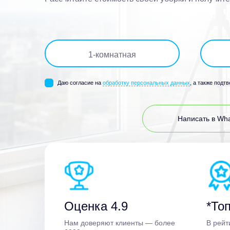
1
-комнатная
Даю согласие на
обработку персональных данных
, а также подт
Написать в Wh
Оценка 4.9
*Топ
Нам доверяют клиенты — более
В рейт