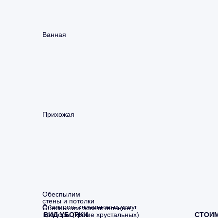
Ванная
Прихожая
Обеспылим
стены и потолки
Стоимость клининговых услуг
Обеспылим осветительные
приборы (кроме хрустальных)
ВИД УБОРКИ
СТОИ